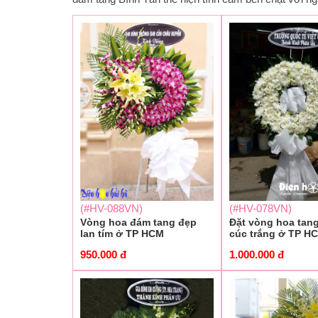
(#HV-088VN)
(#HV-078VN)
Vòng hoa đám tang đẹp
Đặt vòng hoa tang
lan tím ở TP HCM
cúc trắng ở TP H
950.000
đ
1.000.000
đ