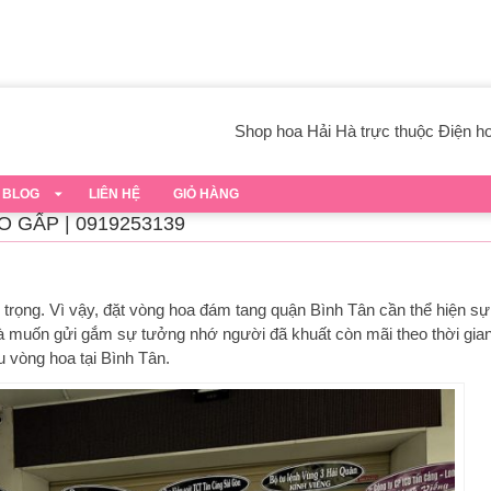
Shop hoa Hải Hà trực thuộc Điện hoa
BLOG
LIÊN HỆ
GIỎ HÀNG
 GẤP | 0919253139
 trọng. Vì vậy,
đặt vòng hoa đám tang quận Bình Tân
cần thể hiện sự
là muốn gửi gắm sự tưởng nhớ người đã khuất còn mãi theo thời gia
 vòng hoa tại Bình Tân.