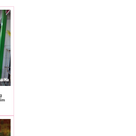
g
tím