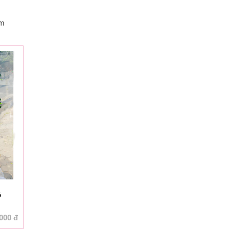
êm
ồ
.000
đ