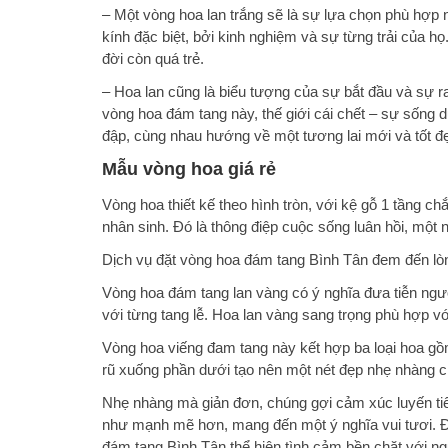
– Một vòng hoa lan trắng sẽ là sự lựa chọn phù hợp 
kính đặc biệt, bởi kinh nghiệm và sự từng trải của họ.
đời còn quá trẻ.
– Hoa lan cũng là biểu tượng của sự bắt đầu và sự ra
vòng hoa đám tang này, thế giới cái chết – sự sống
đập, cùng nhau hướng về một tương lai mới và tốt đ
Mẫu vòng hoa giá rẻ
Vòng hoa thiết kế theo hình tròn, với kệ gỗ 1 tầng 
nhân sinh. Đó là thông điệp cuộc sống luân hồi, một 
Dịch vụ đặt vòng hoa đám tang Bình Tân đem đến lòng
Vòng hoa đám tang lan vàng có ý nghĩa đưa tiễn ngườ
với từng tang lễ. Hoa lan vàng sang trọng phù hợp vớ
Vòng hoa viếng đam tang này kết hợp ba loại hoa gồm
rũ xuống phần dưới tạo nên một nét đẹp nhẹ nhàng c
Nhẹ nhàng mà giản đơn, chúng gợi cảm xúc luyến ti
như mạnh mẽ hơn, mang đến một ý nghĩa vui tươi. Đ
đám tang Bình Tân thể hiện tình cảm bền chặt với ng