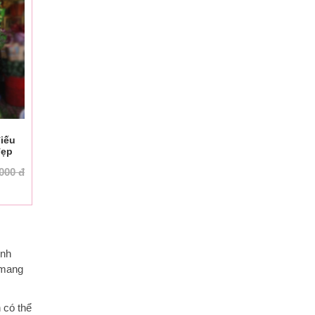
iếu
đẹp
.000
đ
ình
 mang
 có thể