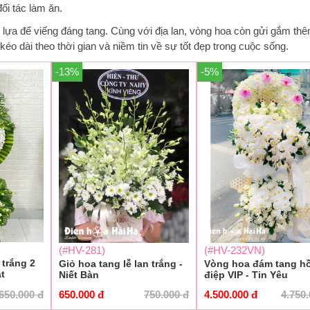
ối tác làm ăn.
 lựa để viếng đáng tang. Cùng với địa lan, vòng hoa còn gửi gắm th
éo dài theo thời gian và niềm tin về sự tốt đẹp trong cuộc sống.
-13%
-5%
(#HV-281)
(#HV-232VN)
 trắng 2
Giỏ hoa tang lễ lan trắng -
Vòng hoa đám tang h
t
Niết Bàn
điệp VIP - Tin Yêu
.650.000
đ
650.000
đ
750.000
đ
4.500.000
đ
4.750