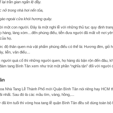
 lại trần gian ngấn lệ đầy.
 nở trong nhà hơi nến tỏa,
ào ngoài cửa khói hương quây.
đời một con người. Đây là một nghi lễ với những thủ tục quy định tran
, họ hàng, làng xóm…đến phúng điếu, tiễn đưa người đã mất về nơi yên
 của họ.
c độ thân quen mà vật phẩm phúng điếu có thể là: Hương đèn, giỏ 
ây, liễn, văn điếu…
g người quá cố thì những người quen, họ hàng dù bận rộn đến đâu, k
đám tang Bình Tân
xem như trút một phần “nghĩa tận” đối với người 
Tân
hoa Nhà Tang Lễ Thành Phố mới Quận Bình Tân
nói riêng hay
HCM t
i nhất. Sau đó là các mầu tím, vàng, hồng,…
 đã lớn tuổi thì
vòng hoa tang lễ quận Bình Tân
đều sẽ dùng toàn bộ