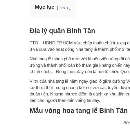
Mục lục
Hiện
Địa lý quận Bình Tân
TTO – UBND TP.HCM vừa chấp thuận chủ trương dừng
3 và đưa vào hoạt động Nhà tang lễ thành phố mới t
Nhà tang lễ thành phố mới với khuôn viên rộng rãi có 
ương và thành phố; cán bộ tham gia kháng chiến na
chính sách… Đồng thời, đây còn là nơi tổ chức Quố
Vị trí của nhà tang lễ nằm ngay giao lộ giữa đường
cư thưa thớt, xung quanh kết nối với các tuyến đường
thuận tiện. Nhưng nhược điểm là cách xa khu dân c
tiện cho người thân đến viếng tại đây.
Mẫu vòng hoa tang lễ Bình Tân
Bón