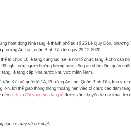
 hoạt động Nhà tang lễ thành phố tại số 25 Lê Quý Đôn, phường 
ại phường An Lạc, quận Bình Tân từ ngày 29-12-2020.
thể tổ chức 10 lễ tang cùng lúc, sẽ là nơi tổ chức tang lễ cho cán bộ
y đã nghỉ hưu; người hưởng lương hưu; công an nhân dân; quân nhân
c tang, lễ tang cấp Nhà nước khu vực miền Nam.
 Vỗ Văn Kiệt và quốc lộ 1A, Phường An Lạc, Quận Bình Tân, khu vực 
 lớn, lợi thế giao thông thông thoáng nên việc tổ chức các đám tang 
ư nên
dịch vụ đặt vòng hoa tang lễ
được vận chuyển từ nơi khác tới r
g hạc xe mây về cõi phật,