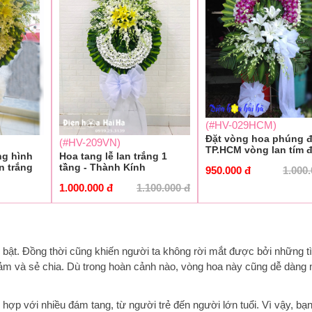
(#HV-029HCM)
Đặt vòng hoa phúng đ
(#HV-209VN)
TP.HCM vòng lan tím 
ng hình
Hoa tang lễ lan trắng 1
n trắng
tầng - Thành Kính
950.000
đ
1.000
1.000.000
đ
1.100.000
đ
 bật. Đồng thời cũng khiến người ta không rời mắt được bởi những t
cảm và sẻ chia. Dù trong hoàn cảnh nào, vòng hoa này cũng dễ dàng
hợp với nhiều đám tang, từ người trẻ đến người lớn tuổi. Vì vậy, bạn