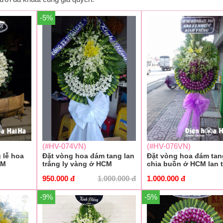
-5%
(#HV-074VN)
(#HV-076VN)
 lễ hoa
Đặt vòng hoa đám tang lan
Đặt vòng hoa đám tan
CM
trắng ly vàng ở HCM
chia buồn ở HCM lan 
950.000
đ
1.000.000
đ
1.000.000
đ
-9%
-5%