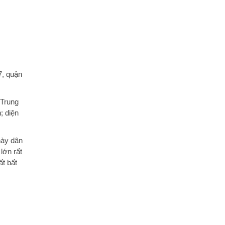
7, quận
 Trung
; diện
này dân
lớn rất
ất bất