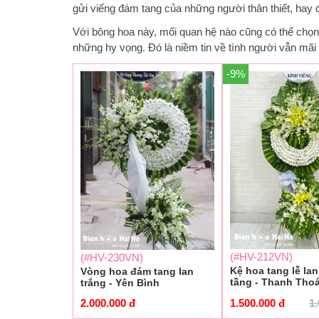
gửi viếng đám tang của những người thân thiết, hay đ
Với bông hoa này, mối quan hệ nào cũng có thể chọn
những hy vọng. Đó là niềm tin về tình người vẫn mãi k
-9%
(#HV-212VN)
(#HV-230VN)
Kệ hoa tang lễ lan
Vòng hoa đám tang lan
tầng - Thanh Thoá
trắng - Yên Bình
1.500.000
đ
1
2.000.000
đ