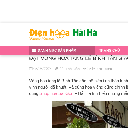
Đến nội dung chính
DANH MỤC SẢN PHẨM
TRANG CHỦ
ĐẶT VÒNG HOA TANG LỄ BÌNH TÂN GIAO
Đăng ngày
05/05/2024
-
44
bình luận
-
2516
lượt xem
Vòng hoa tang lễ Bình Tân cần thể hiện tinh thần kính
vinh người đã khuất. Và dùng hoa viếng cũng chính 
cùng
Shop hoa Sài Gòn
– Hải Hà tìm hiểu những mẫu