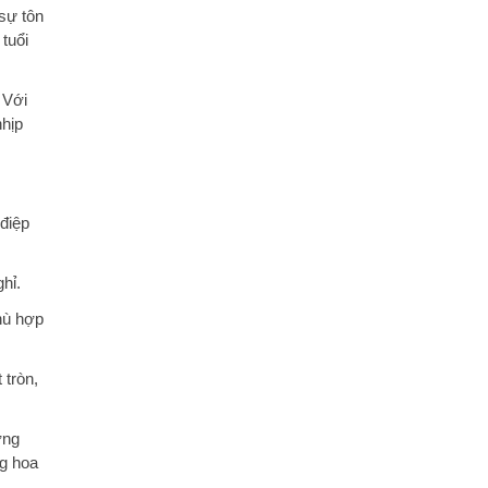
sự tôn
 tuổi
 Với
nhịp
 điệp
hỉ.
hù hợp
 tròn,
ờng
g hoa