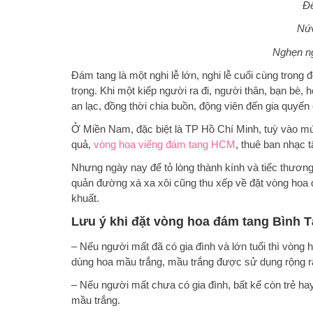
Để
Nức
Nghẹn ng
Đám tang là một nghi lễ lớn, nghi lễ cuối cùng trong 
trọng. Khi một kiếp người ra đi, người thân, bạn bè
an lạc, đồng thời chia buồn, động viên đến gia quyến
Ở Miền Nam, đặc biệt là TP Hồ Chí Minh, tuỳ vào mứ
quả,
vòng hoa viếng đám tang HCM
, thuê ban nhạc t
Nhưng ngày nay để tỏ lòng thành kính và tiếc thươn
quản đường xá xa xôi cũng thu xếp về đặt
vòng hoa 
khuất.
Lưu ý khi đặt vòng hoa đám tang Bình 
– Nếu người mất đã có gia đình và lớn tuổi thì
vòng 
dùng hoa mầu trắng, mầu trắng được sử dụng rộng rã
– Nếu người mất chưa có gia đình, bất kể còn trẻ hay
mầu trắng.