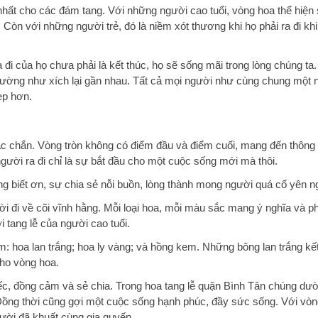
nhất cho các đám tang. Với những người cao tuổi, vòng hoa thể hiện 
 Còn với những người trẻ, đó là niềm xót thương khi họ phải ra đi khi
 đi của họ chưa phải là kết thúc, họ sẽ sống mãi trong lòng chúng ta.
 dường như xích lại gần nhau. Tất cả mọi người như cùng chung một 
ẹp hơn.
chắc chắn. Vòng tròn không có điểm đầu và điểm cuối, mang đến thông
người ra đi chỉ là sự bắt đầu cho một cuộc sống mới mà thôi.
 biết ơn, sự chia sẻ nỗi buồn, lòng thành mong người quá cố yên ng
i đi về cõi vĩnh hằng. Mỗi loại hoa, mỗi màu sắc mang ý nghĩa và p
i tang lễ của người cao tuổi.
: hoa lan trắng; hoa ly vàng; và hồng kem. Những bông lan trắng kết
ho vòng hoa.
ếc, đồng cảm và sẻ chia. Trong
hoa tang lễ quận Bình Tân
chúng dư
ồng thời cũng gợi một cuộc sống hạnh phúc, đầy sức sống. Với vòn
ười đã khuất cùng gia quyến.