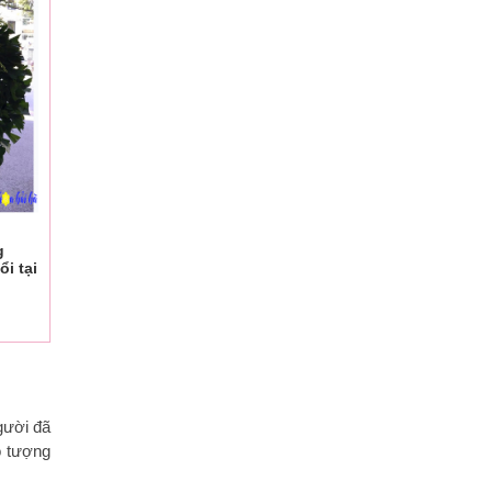
g
ổi tại
gười đã
ó tượng