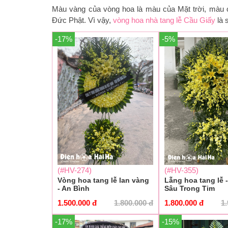
Màu vàng của vòng hoa là màu của Mặt trời, màu
Đức Phật. Vì vậy,
vòng hoa nhà tang lễ Cầu Giấy
là 
-17%
-5%
(#HV-274)
(#HV-355)
Vòng hoa tang lễ lan vàng
Lẵng hoa tang lễ 
- An Bình
Sâu Trong Tim
1.500.000
đ
1.800.000
đ
1.800.000
đ
1
-17%
-15%