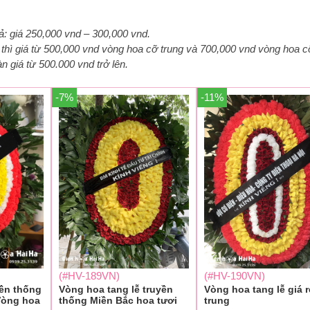
ả: giá 250,000 vnd – 300,000 vnd.
hì giá từ 500,000 vnd vòng hoa cỡ trung và 700,000 vnd vòng hoa c
 giá từ 500.000 vnd trở lên.
-7%
-11%
(#HV-189VN)
(#HV-190VN)
yền thống
Vòng hoa tang lễ truyền
Vòng hoa tang lễ giá 
 Vòng hoa
thống Miền Bắc hoa tươi
trung