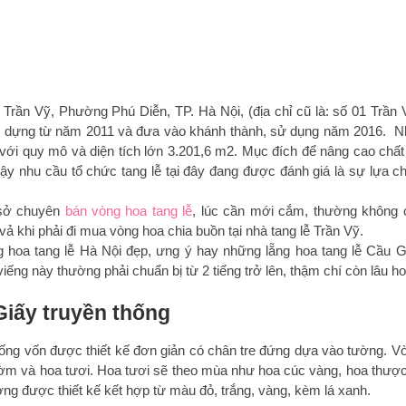
 Trần Vỹ, Phường Phú Diễn, TP. Hà Nội, (địa chỉ cũ là: số 01 Trần 
y dựng từ năm 2011 và đưa vào khánh thành, sử dụng năm 2016. N
với quy mô và diện tích lớn 3.201,6 m2. Mục đích để nâng cao chất
 vậy nhu cầu tổ chức tang lễ tại đây đang được đánh giá là sự lựa c
 sở chuyên
bán
vòng hoa tang lễ
, lúc cần mới cắm, thường không 
vả khi phải đi mua vòng hoa chia buồn tại nhà tang lễ Trần Vỹ.
 hoa tang lễ Hà Nội đẹp, ưng ý hay những lẵng hoa tang lễ Cầu G
iếng này thường phải chuẩn bị từ 2 tiếng trở lên, thậm chí còn lâu h
Giấy
truyền thống
hống vốn được thiết kế đơn giản có chân tre đứng dựa vào tường. V
cườm và hoa tươi. Hoa tươi sẽ theo mùa như hoa cúc vàng, hoa thượ
g được thiết kế kết hợp từ màu đỏ, trắng, vàng, kèm lá xanh.