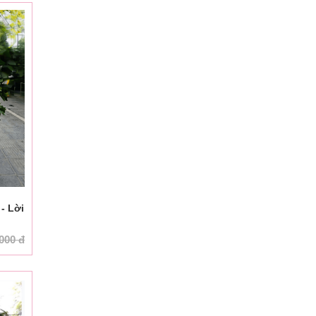
- Lời
.000
đ