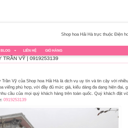
Shop hoa Hải Hà trực thuộc Điện hoa
BLOG
LIÊN HỆ
GIỎ HÀNG
 TRẦN VỸ | 0919253139
ấy Trần Vỹ của
Shop hoa Hải Hà là dịch vụ uy tín và tin cậy với nhiề
 viếng phù hợp, với đầy đủ mức giá, kiểu dáng đa dạng hiện đại, g
nhu cầu của mọi quý khách hàng trên toàn quốc. Quý khách đặt v
e:
0919253139