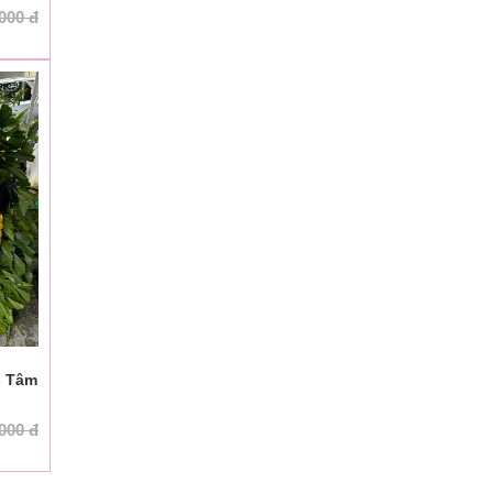
.000
đ
- Tâm
.000
đ