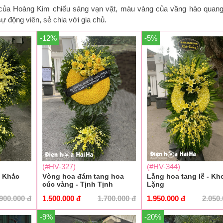
 của Hoàng Kim chiếu sáng vạn vật, màu vàng của vầng hào quan
sự động viên, sẻ chia với gia chủ.
-12%
-5%
(#HV-327)
(#HV-344)
- Khắc
Vòng hoa đám tang hoa
Lẵng hoa tang lễ - K
cúc vàng - Tịnh Tịnh
Lặng
.900.000
đ
1.500.000
đ
1.700.000
đ
1.950.000
đ
2.050
-9%
-20%