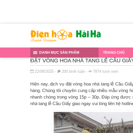
Đến nội dung chính
DANH MỤC SẢN PHẨM
TRANG CHỦ
ĐẶT VÒNG HOA NHÀ TANG LỄ CẦU GIẤY
Đăng ngày
22/08/2025
-
200
bình luận
-
7874
lượt xem
Hiện nay, dịch vụ đặt vòng hoa nhà tang lễ Cầu Gi
hàng. Chúng tôi chuyên cung cấp nhiều mẫu vòng hoa
nhanh chóng trong vòng 15p – 30p. Đáp ứng được 
nhà tang lễ Cầu Giấy giao ngay vui lòng liên hệ hotlin