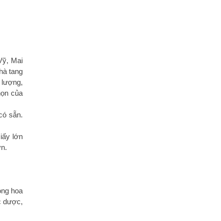
Vỹ, Mai
hà tang
 lượng,
họn của
có sẵn.
iấy lớn
ơn.
òng hoa
c dược,