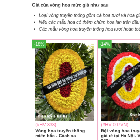
Giá của vòng hoa mức giá như sau
Loại vòng truyền thống gồm cả hoa tươi và hoa gi
Nếu các mẫu hoa có thêm chùm hoa lan trên đầu t
Các mẫu vòng hoa truyền thống hoa tươi hoàn toàn
-18%
-14%
(#HV-333)
(#HV-007VN)
Vòng hoa truyền thống
Đặt vòng hoa tru
miền bắc - Cách xa
giá rẻ tại Hà Nội-