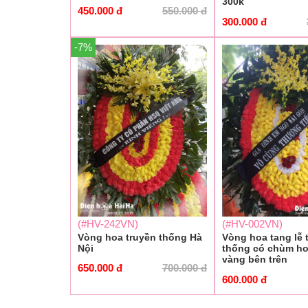
300k
450.000
đ
550.000
đ
300.000
đ
-7%
(#HV-242VN)
(#HV-002VN)
Vòng hoa truyền thống Hà
Vòng hoa tang lễ 
Nội
thống có chùm ho
vàng bên trên
650.000
đ
700.000
đ
600.000
đ