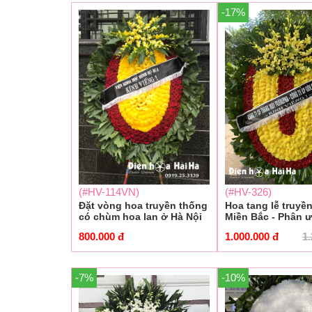
-17%
(#HV-114VN)
(#HV-326)
Đặt vòng hoa truyền thống
Hoa tang lễ truyề
có chùm hoa lan ở Hà Nội
Miền Bắc - Phân 
800.000
đ
1.000.000
đ
1
-7%
-10%