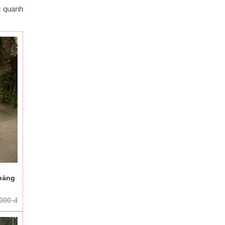
g quanh
hoảng
.000
đ