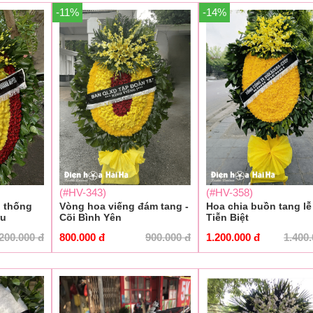
-11%
-14%
(#HV-343)
(#HV-358)
n thống
Vòng hoa viếng đám tang -
Hoa chia buồn tang lễ 
ưu
Cõi Bình Yên
Tiễn Biệt
.200.000
đ
800.000
đ
900.000
đ
1.200.000
đ
1.400