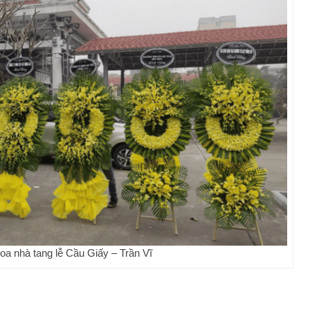
oa nhà tang lễ Cầu Giấy – Trần Vĩ