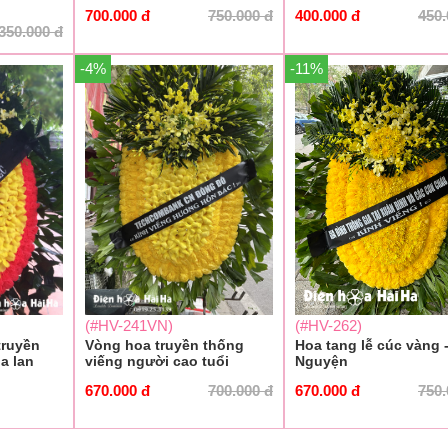
700.000
đ
750.000
đ
400.000
đ
450
350.000
đ
-4%
-11%
(#HV-241VN)
(#HV-262)
truyền
Vòng hoa truyền thống
Hoa tang lễ cúc vàng 
a lan
viếng người cao tuổi
Nguyện
670.000
đ
700.000
đ
670.000
đ
750