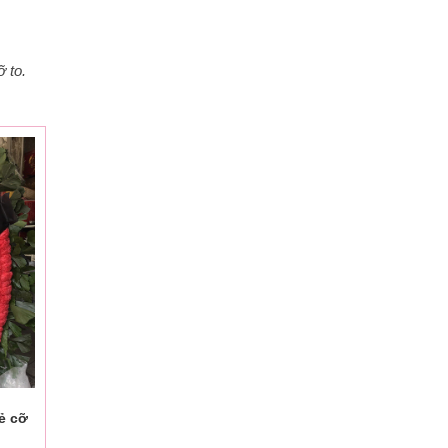
ỡ to.
rẻ cỡ