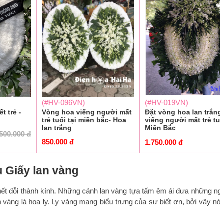
(#HV-096VN)
(#HV-019VN)
t trẻ -
Vòng hoa viếng người mất
Đặt vòng hoa lan trắn
trẻ tuổi tại miền bắc- Hoa
viếng người mất trẻ tu
lan trắng
Miền Bắc
500.000
đ
850.000
đ
1.750.000
đ
 Giấy lan vàng
hết đỗi thành kính. Những cánh lan vàng tựa tấm êm ái đưa những n
 vàng là hoa ly. Ly vàng mang biểu trưng của sự biết ơn, bởi vậy n