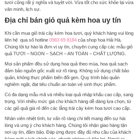
tươi cũng rất ý nghĩa và tuyệt vời. Vừa tốt cho sức khỏe lại vừa
văn minh, lịch sự.
Địa chỉ bán giỏ quả kèm hoa uy tín
Khi cần mua
giỏ trái cây kèm hoa tươi, quý khách hàng vui lòng
liên hệ qua số hotline
0983 69 8184
của shop hoa Hải Hà.
Chúng tôi tự hào là đơn vị uy tín, chuyên cung cấp các mẫu giỏ
quả TƯƠI – NGON – SẠCH – AN TOÀN – CHẤT LƯỢNG.
Mọi sản phẩm đều sử dụng hoa quả theo mùa, hoa quả sạch
đảm bảo nguồn gốc xuất xứ rõ ràng. Không sử dụng chất bảo
quản, không thực phẩm biến đổi gen. Quy trình bảo quản
nghiêm ngặt, đạt tiêu chuẩn an toàn vệ sinh thực phẩm.
Có đa dạng mẫu mã và nhiều loại quả nhập khẩu cao cấp, sang
trọng. Với nhiều mức giá cho khách hàng dễ dàng lựa chọn, từ
các giỏ quả giá rẻ đến các lẵng trái cây kèm hoa tươi cao cấp.
Nhân viên nhiệt tình, tư vấn rõ ràng chi tiết mang đến sự hài
lòng và ưng ý cho khách hàng. Chúng tôi nhận giao hàng tận
nơi uy tín, đảm bảo. Đáp ứng được đầy đủ nhu cầu của khách
hàng một cách chính xác, nhanh chóng và tiện lợi. Ngoài ra,