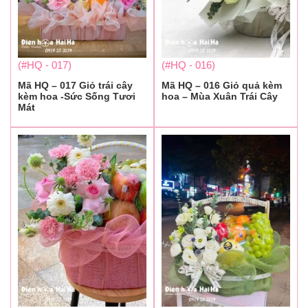
(#HQ - 017)
(#HQ - 016)
Mã HQ – 017 Giỏ trái cây
Mã HQ – 016 Giỏ quả kèm
kèm hoa -Sức Sống Tươi
hoa – Mùa Xuân Trái Cây
Mát