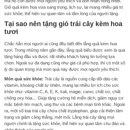
mà nó còn được mọi người yêu thích và đón nhận nồng nhiệt.
Giỏ quả kèm hoa vừa sang trọng, lịch sự, lại mang nhiều giá trị
sức khỏe; thể hiện sự quan tâm và tấm lòng của người tặng.
Tại sao nên tặng giỏ trái cây kèm hoa
tươi
Chắc hẳn mọi người ai cũng đều biết đến lẵng quả kèm hoa
tươi. Trong những năm gần đây, lẵng quả biếu được xem là quà
tặng hàng đầu và được rất nhiều khách hàng tin tưởng lựa
chọn. Ngoài sự đa dạng cũng như giá cả phù hợp, thì có một số
lý do quan trọng mà món quà này được mọi người yêu thích:
Món quà sức khỏe:
Trái cây là nguồn cung cấp dồi dào các
vitamin, khoáng chất tự nhiên, mang lại nhiều lợi ích cho sức
khỏe như: vitamin C, A, E, K, kali, magie, canxi, chất xơ, chất
chống oxy hóa… Giúp tăng cường hệ miễn dịch, giảm nguy cơ
mắc bệnh tim mạch, ung thư và các bệnh mạn tính khác. Ngoài
ra, một số loại trái cây chứa chất tryptophan, giúp cải thiện tâm
trạng và giảm căng thẳng, mệt mỏi. Lẵng trái cây tặng mọi
người chính là tặng sức khỏe, thể hiện sự quan tâm chu đáo và
chân thành của người gửi.