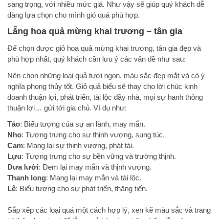
sang trọng, với nhiều mức giá. Như vậy sẽ giúp quý khách dễ
dàng lựa chọn cho mình giỏ quả phù hợp.
Lẵng hoa quả mừng khai trương – tân gia
Để chọn được giỏ hoa quả mừng khai trương, tân gia đẹp và
phù hợp nhất, quý khách cần lưu ý các vấn đề như sau:
Nên chọn những loại quả tươi ngon, màu sắc đẹp mắt và có ý
nghĩa phong thủy tốt. Giỏ quả biếu sẽ thay cho lời chúc kinh
doanh thuận lợi, phát triển, tài lộc đầy nhà, mọi sự hanh thông
thuận lợi… gửi tới gia chủ. Ví dụ như:
Táo
: Biểu tượng của sự an lành, may mắn.
Nho
: Tượng trưng cho sự thịnh vượng, sung túc.
Cam
: Mang lại sự thịnh vượng, phát tài.
Lựu
: Tượng trưng cho sự bền vững và trường thịnh.
Dưa lưới
: Đem lại may mắn và thịnh vượng.
Thanh long
: Mang lại may mắn và tài lộc.
Lê
: Biểu tượng cho sự phát triển, thăng tiến.
Sắp xếp các loại quả một cách hợp lý, xen kẽ màu sắc và trang