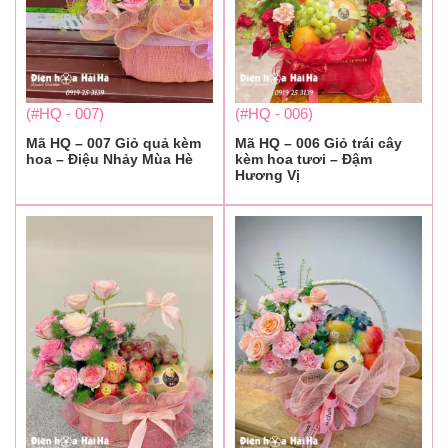
(#HQ - 007)
(#HQ - 006)
Mã HQ – 007 Giỏ quả kèm
Mã HQ – 006 Giỏ trái cây
hoa – Điệu Nhảy Mùa Hè
kèm hoa tươi – Đậm
Hương Vị