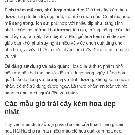
Tính thẩm mỹ cao, phù hợp nhiều dịp:
Giỏ trái cây kèm hoa
được trang trí tinh tế, đẹp mắt, có nhiều màu sắc. Có nhiều mẫu
mã sang trọng, lịch sự, phù hợp với nhiều dịp như: tặng sinh
nhật, chúc thọ, mừng khai trương, tân gia, mừng thăng chức, tri
ân thầy cô, ra mắt, thăm bệnh… Một giỏ hoa kèm quả đẹp sẽ
giúp bạn khỏi phải suy nghĩ nhiều về việc chọn quà tặng cho
phù hợp, lại vừa khiến người nhận cảm thấy được quý trọng và
vui vẻ.
Dễ dàng sử dụng và bảo quản:
Hoa quả là thực phẩm phổ
biến mà hầu hết mọi người đều sử dụng hàng ngày. Lẵng hoa
quả biếu đa dạng về hương vị và dinh dưỡng, không kén người
nhận, có thể sử dụng được ngay. Là thực phẩm an toàn và rất
ngon miệng, mọi người đều yêu thích.
Các mẫu giỏ trái cây kèm hoa đẹp
nhất
Tùy vào mục đích sử dụng và nhu cầu của khách hàng, Điện
hoa Hải Hà cho ra mắt nhiều mẫu giỏ hoa quả kèm hoa đẹp,