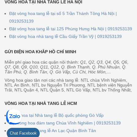
VÒNG HOA TẠI NHÀ TANG LỄ HÀ NỘI
Đặt vòng hoa tang lễ tại số 5 Trần Thánh Tông Hà Nội |
0919253139
Đặt vòng hoa tang lễ tại 125 Phùng Hưng Hà Nội | 0919253139
Đặt vòng hoa nhà tang lễ Cầu Giấy Trần Vỹ | 0919253139
GỬI ĐIỆN HOA KHẮP HỒ CHÍ MINH
Miễn phí giao hoa các quận nội thành:
Q1, Q2, Q3, Q4, Q5, Q6,
Q7, Q8, Q9, Q10, Q11, Q12, Q. Bình Thạnh, Q. Phú Nhuận, Q.
Tân Phú, Q. Bình Tân, Q. Gò Vấp, Củ Chi, Hóc Môn,…
Vòng hoa giao tận nơi các nhà tang lễ: NTL chùa Vĩnh Nghiêm,
NTL An Bình, NTL bv Nguyễn Tri Phương, NTL bệnh viện Nguyễn
Trãi, NTL Quận 4, NTL Quận 5, NTL Gò Vấp, NTL bv Thống Nhất,
VÒNG HOA TẠI NHÀ TANG LỄ HCM
Vòng hoa tại Nhà tang lễ Bộ quốc phòng Gò Vấp
Đặt vòng hoa đám tang Chùa Vĩnh Nghiêm | 0919253139
Vòng hoa nhà tang lễ An Lạc Quận Bình Tân
Chat Facebook