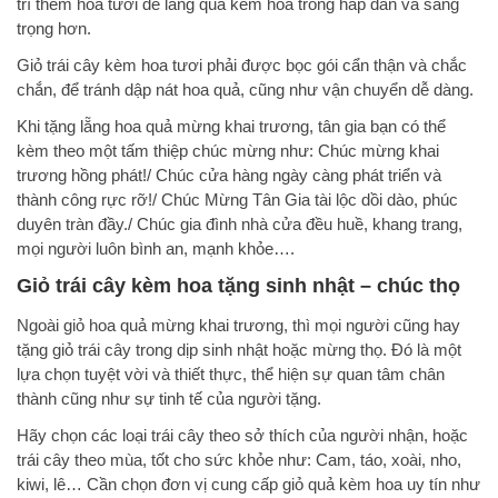
trí thêm hoa tươi để lẵng quả kèm hoa trông hấp dẫn và sang
trọng hơn.
Giỏ trái cây kèm hoa tươi phải được bọc gói cẩn thận và chắc
chắn, để tránh dập nát hoa quả, cũng như vận chuyển dễ dàng.
Khi tặng lẵng hoa quả mừng khai trương, tân gia bạn có thể
kèm theo một tấm thiệp chúc mừng như: Chúc mừng khai
trương hồng phát!/ Chúc cửa hàng ngày càng phát triển và
thành công rực rỡ!/ Chúc Mừng Tân Gia tài lộc dồi dào, phúc
duyên tràn đầy./ Chúc gia đình nhà cửa đều huề, khang trang,
mọi người luôn bình an, mạnh khỏe….
Giỏ trái cây kèm hoa tặng sinh nhật – chúc thọ
Ngoài giỏ hoa quả mừng khai trương, thì mọi người cũng hay
tặng giỏ trái cây trong dịp sinh nhật hoặc mừng thọ. Đó là một
lựa chọn tuyệt vời và thiết thực, thể hiện sự quan tâm chân
thành cũng như sự tinh tế của người tặng.
Hãy chọn các loại trái cây theo sở thích của người nhận, hoặc
trái cây theo mùa, tốt cho sức khỏe như: Cam, táo, xoài, nho,
kiwi, lê… Cần chọn đơn vị cung cấp giỏ quả kèm hoa uy tín như