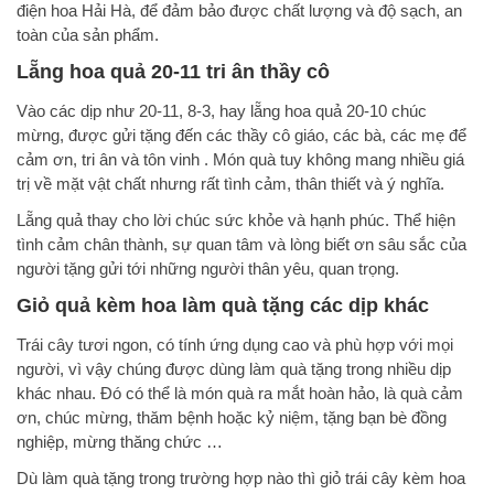
điện hoa Hải Hà, để đảm bảo được chất lượng và độ sạch, an
toàn của sản phẩm.
Lẵng hoa quả 20-11 tri ân thầy cô
Vào các dịp như 20-11, 8-3, hay lẵng hoa quả 20-10 chúc
mừng, được gửi tặng đến các thầy cô giáo, các bà, các mẹ để
cảm ơn, tri ân và tôn vinh . Món quà tuy không mang nhiều giá
trị về mặt vật chất nhưng rất tình cảm, thân thiết và ý nghĩa.
Lẵng quả thay cho lời chúc sức khỏe và hạnh phúc. Thể hiện
tình cảm chân thành, sự quan tâm và lòng biết ơn sâu sắc của
người tặng gửi tới những người thân yêu, quan trọng.
Giỏ quả kèm hoa làm quà tặng các dịp khác
Trái cây tươi ngon, có tính ứng dụng cao và phù hợp với mọi
người, vì vậy chúng được dùng làm quà tặng trong nhiều dịp
khác nhau. Đó có thể là món quà ra mắt hoàn hảo, là quà cảm
ơn, chúc mừng, thăm bệnh hoặc kỷ niệm, tặng bạn bè đồng
nghiệp, mừng thăng chức …
Dù làm quà tặng trong trường hợp nào thì giỏ trái cây kèm hoa