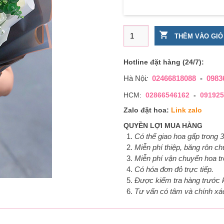
Bó hoa chúc mừng hồng trắn
THÊM VÀO GIỎ
Hotline đặt hàng (24/7):
Hà Nội
:
02466818088
-
0983
HCM:
02866546162
-
091925
Zalo đặt hoa:
Link zalo
QUYỀN LỢI MUA HÀNG
Có thể giao hoa gấp trong 3
Miễn phí thiệp, băng rôn c
Miễn phí vận chuyển hoa tr
Có hóa đơn đỏ trực tiếp.
Được kiểm tra hàng trước k
Tư vấn có tâm và chính xá