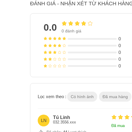
ĐÁNH GIÁ - NHẬN XÉT TỪ KHÁCH HÀN
0.0
0
đánh giá
0
0
0
0
0
Lọc xem theo :
Có hình ảnh
Đã mua hàng
Tú Linh
LN
032.3556.xxx
Đã mua