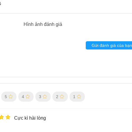
G
Hình ảnh đánh giá
Gửi đánh giá của bạn
5
4
3
2
1
Cực kì hài lòng