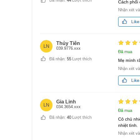
Đã nhận:
44
Lượt thích
Cách phối 
Nhận xét v
Like
Thủy Tiên
LN
039.9776.xxx
Đã mua
Đã nhận:
55
Lượt thích
Mẹ mình rấ
Nhận xét v
Like
Gia Linh
LN
034.3654.xxx
Đã mua
Đã nhận:
40
Lượt thích
Cô chủ nhi
nhiệt tình.
Nhận xét v