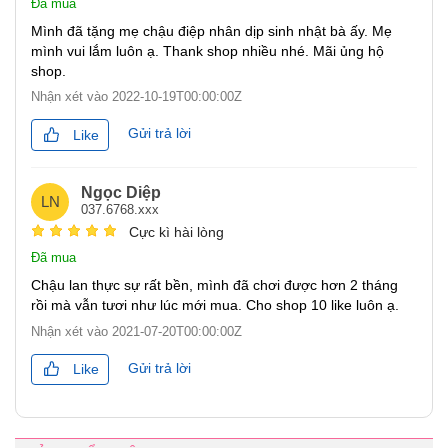
Đã mua
Mình đã tặng mẹ chậu điệp nhân dịp sinh nhật bà ấy. Mẹ
mình vui lắm luôn ạ. Thank shop nhiều nhé. Mãi ủng hộ
shop.
Nhận xét vào
2022-10-19T00:00:00Z
Gửi trả lời
Like
Ngọc Diệp
LN
037.6768.xxx
Cực kì hài lòng
Đã mua
Chậu lan thực sự rất bền, mình đã chơi được hơn 2 tháng
rồi mà vẫn tươi như lúc mới mua. Cho shop 10 like luôn ạ.
Nhận xét vào
2021-07-20T00:00:00Z
Gửi trả lời
Like