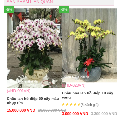
SẢN PHẨM LIÊN QUAN
-6%
-9%
(#HD-023VN)
(#HD-001VN)
Chậu hoa lan hồ điệp 10 cây
vàng
Chậu lan hồ điệp 50 cây mầu
nhụy tím
(5
đánh giá
)
15.000.000
VND
16.000.000
VND
3.000.000
VND
3.300.000
VND