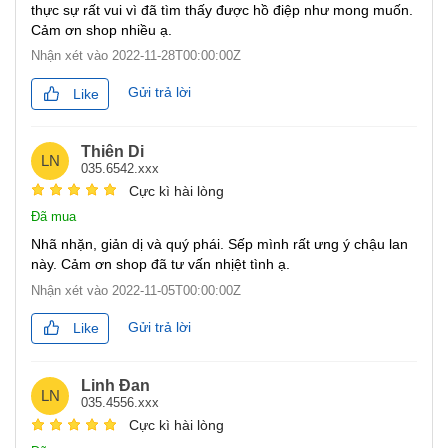
thực sự rất vui vì đã tìm thấy được hồ điệp như mong muốn.
Cảm ơn shop nhiều ạ.
Nhận xét vào
2022-11-28T00:00:00Z
Gửi trả lời
Like
Thiên Di
LN
035.6542.xxx
Cực kì hài lòng
Đã mua
Nhã nhặn, giản dị và quý phái. Sếp mình rất ưng ý chậu lan
này. Cảm ơn shop đã tư vấn nhịệt tình ạ.
Nhận xét vào
2022-11-05T00:00:00Z
Gửi trả lời
Like
Linh Đan
LN
035.4556.xxx
Cực kì hài lòng