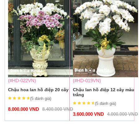
(#HD-022VN)
(#HD-019VN)
Chậu hoa lan hồ điệp 20 cây
Chậu lan hồ điệp 12 cây màu
trắng
(5
đánh giá
)
(5
đánh giá
)
8.000.000
VND
8.400.000
VND
3.600.000
VND
4.000.000
VND