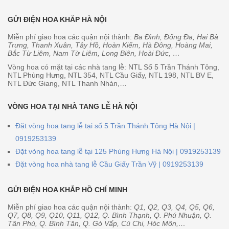
GỬI ĐIỆN HOA KHẮP HÀ NỘI
Miễn phí giao hoa các quận nội thành:
Ba Đình, Đống Đa, Hai Bà
Trưng, Thanh Xuân, Tây Hồ, Hoàn Kiếm, Hà Đông, Hoàng Mai,
Bắc Từ Liêm, Nam Từ Liêm, Long Biên, Hoài Đức, …
Vòng hoa có mặt tại các nhà tang lễ: NTL Số 5 Trần Thánh Tông,
NTL Phùng Hưng, NTL 354, NTL Cầu Giấy, NTL 198, NTL BV E,
NTL Đức Giang, NTL Thanh Nhàn,…
VÒNG HOA TẠI NHÀ TANG LỄ HÀ NỘI
Đặt vòng hoa tang lễ tại số 5 Trần Thánh Tông Hà Nội |
0919253139
Đặt vòng hoa tang lễ tại 125 Phùng Hưng Hà Nội | 0919253139
Đặt vòng hoa nhà tang lễ Cầu Giấy Trần Vỹ | 0919253139
GỬI ĐIỆN HOA KHẮP HỒ CHÍ MINH
Miễn phí giao hoa các quận nội thành:
Q1, Q2, Q3, Q4, Q5, Q6,
Q7, Q8, Q9, Q10, Q11, Q12, Q. Bình Thạnh, Q. Phú Nhuận, Q.
Tân Phú, Q. Bình Tân, Q. Gò Vấp, Củ Chi, Hóc Môn,…