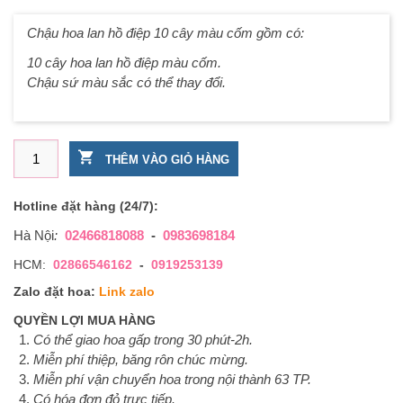
Chậu hoa lan hồ điệp 10 cây màu cốm gồm có:
10 cây hoa lan hồ điệp màu cốm.
Chậu sứ màu sắc có thể thay đổi.
Chậu hoa lan hồ điệp 10 cây màu cốm số lượng
THÊM VÀO GIỎ HÀNG
Hotline đặt hàng (24/7):
Hà Nội
:
02466818088
-
0983698184
HCM:
02866546162
-
0919253139
Zalo đặt hoa:
Link zalo
QUYỀN LỢI MUA HÀNG
Có thể giao hoa gấp trong 30 phút-2h.
Miễn phí thiệp, băng rôn chúc mừng.
Miễn phí vận chuyển hoa trong nội thành 63 TP.
Có hóa đơn đỏ trực tiếp.