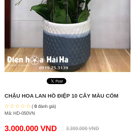
CHẬU HOA LAN HỒ ĐIỆP 10 CÂY MÀU CỐM
(
0
đánh giá)
Mã:
HD-050VN
3.000.000
VND
3.300.000
VND