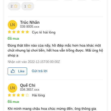
2
1
Trúc Nhân
LN
039.9005.xxx
Cực kì hài lòng
Đã mua
Đúng thật tìền nào của nấy, hồ địêp mắc hơn hoa khác một
chút nhưng lại chơi bền, hết hoa vẫn trồng được. Mãi ủng hộ
shop ạ
Nhận xét vào
2022-12-15T00:00:00Z
Gửi trả lời
Like
Quế Chi
LN
034.3657.xxx
Hài lòng
Đã mua
Khi mình mang chậu hoa chúc mừng đến, ông thông gia