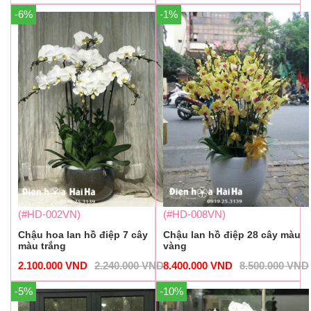
-6%
-1%
(#HD-002VN)
(#HD-008VN)
Chậu hoa lan hồ điệp 7 cây
Chậu lan hồ điệp 28 cây màu
màu trắng
vàng
2.100.000
VND
2.240.000
VND
8.400.000
VND
8.500.000
VND
-5%
-10%