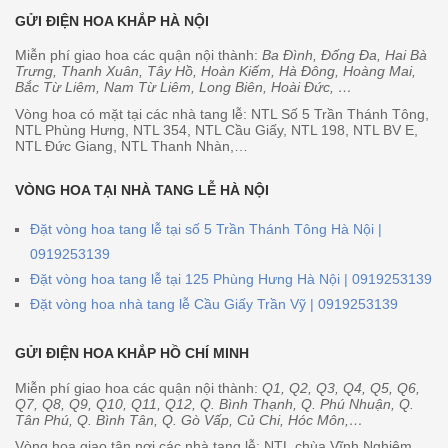
GỬI ĐIỆN HOA KHẮP HÀ NỘI
Miễn phí giao hoa các quận nội thành:
Ba Đình, Đống Đa, Hai Bà
Trưng, Thanh Xuân, Tây Hồ, Hoàn Kiếm, Hà Đông, Hoàng Mai,
Bắc Từ Liêm, Nam Từ Liêm, Long Biên, Hoài Đức, …
Vòng hoa có mặt tại các nhà tang lễ: NTL Số 5 Trần Thánh Tông,
NTL Phùng Hưng, NTL 354, NTL Cầu Giấy, NTL 198, NTL BV E,
NTL Đức Giang, NTL Thanh Nhàn,…
VÒNG HOA TẠI NHÀ TANG LỄ HÀ NỘI
Đặt vòng hoa tang lễ tại số 5 Trần Thánh Tông Hà Nội |
0919253139
Đặt vòng hoa tang lễ tại 125 Phùng Hưng Hà Nội | 0919253139
Đặt vòng hoa nhà tang lễ Cầu Giấy Trần Vỹ | 0919253139
GỬI ĐIỆN HOA KHẮP HỒ CHÍ MINH
Miễn phí giao hoa các quận nội thành:
Q1, Q2, Q3, Q4, Q5, Q6,
Q7, Q8, Q9, Q10, Q11, Q12, Q. Bình Thạnh, Q. Phú Nhuận, Q.
Tân Phú, Q. Bình Tân, Q. Gò Vấp, Củ Chi, Hóc Môn,…
Vòng hoa giao tận nơi các nhà tang lễ: NTL chùa Vĩnh Nghiêm,