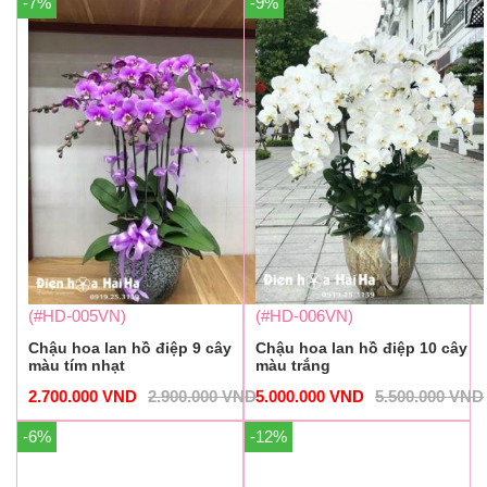
-7%
-9%
(#HD-005VN)
(#HD-006VN)
Chậu hoa lan hồ điệp 9 cây
Chậu hoa lan hồ điệp 10 cây
màu tím nhạt
màu trắng
2.700.000
VND
2.900.000
VND
5.000.000
VND
5.500.000
VND
-6%
-12%