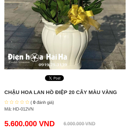
CHẬU HOA LAN HỒ ĐIỆP 20 CÂY MÀU VÀNG
(
0
đánh giá)
Mã:
HD-012VN
5.600.000
VND
6.000.000
VND