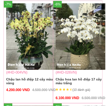
-7%
-6%
(#HD-004VN)
(#HD-026VN)
Chậu lan hồ điệp 12 cây màu
Chậu hoa lan hồ điệp 17 cây
vàng
màu trắng
4.200.000
VND
4.500.000
VND
(10
đánh giá
)
6.100.000
VND
6.500.000
VND