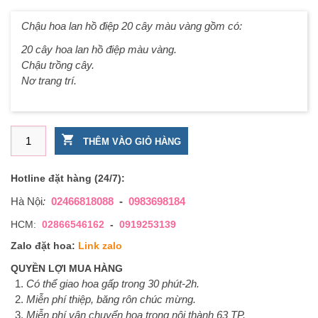
Chậu hoa lan hồ điệp 20 cây màu vàng gồm có:
20 cây hoa lan hồ điệp màu vàng.
Chậu trồng cây.
Nơ trang trí.
Chậu hoa lan hồ điệp 20 cây màu vàng số lượng
THÊM VÀO GIỎ HÀNG
Hotline đặt hàng (24/7):
Hà Nội
:
02466818088
-
0983698184
HCM:
02866546162
-
0919253139
Zalo đặt hoa:
Link zalo
QUYỀN LỢI MUA HÀNG
Có thể giao hoa gấp trong 30 phút-2h.
Miễn phí thiệp, băng rôn chúc mừng.
Miễn phí vận chuyển hoa trong nội thành 63 TP.