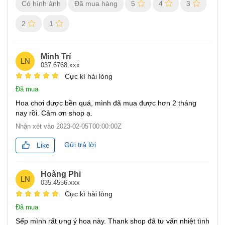
Có hình ảnh
Đã mua hàng
5
4
3
2
1
Minh Trí
LN
037.6768.xxx
Cực kì hài lòng
Đã mua
Hoa chơi được bền quá, mình đã mua được hơn 2 tháng
nay rồi. Cảm ơn shop ạ.
Nhận xét vào
2023-02-05T00:00:00Z
Gửi trả lời
Like
Hoàng Phi
LN
035.4556.xxx
Cực kì hài lòng
Đã mua
Sếp mình rất ưng ý hoa này. Thank shop đã tư vấn nhiệt tình