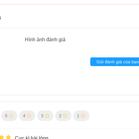
G
Hình ảnh đánh giá
Gửi đánh giá của bạn
5
4
3
2
1
Cực kì hài lòng