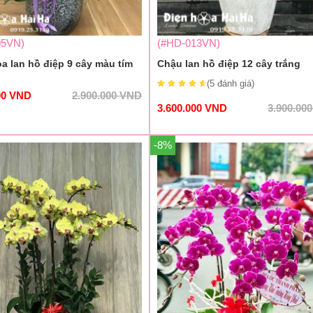
05VN)
(#HD-013VN)
a lan hồ điệp 9 cây màu tím
Chậu lan hồ điệp 12 cây trắng
(5
đánh giá
)
00
VND
2.900.000
VND
3.600.000
VND
3.900.00
-8%