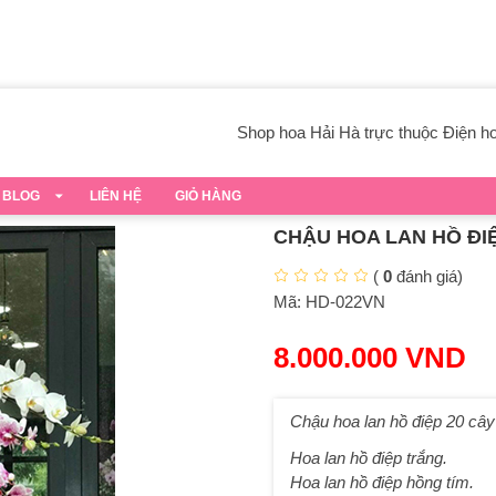
Shop hoa Hải Hà trực thuộc Điện hoa
BLOG
LIÊN HỆ
GIỎ HÀNG
CHẬU HOA LAN HỒ ĐIỆ
(
0
đánh giá)
Mã:
HD-022VN
8.000.000
VND
Chậu hoa lan hồ điệp 20 câ
Hoa lan hồ điệp trắng.
Hoa lan hồ điệp hồng tím.