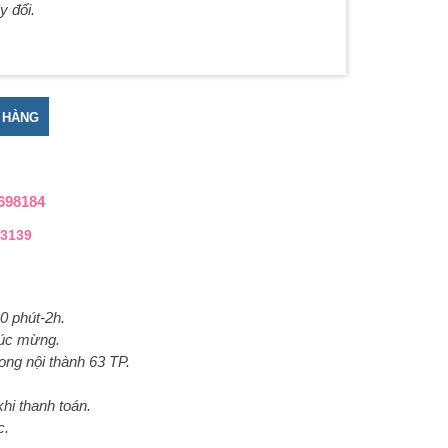
y đổi.
 số lượng
 HÀNG
698184
3139
0 phút-2h.
húc mừng.
ong nội thành 63 TP.
hi thanh toán.
c.