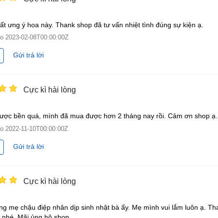
ất ưng ý hoa này. Thank shop đã tư vấn nhiệt tình đúng sự kiện ạ.
ào
2023-02-08T00:00:00Z
Gửi trả lời
Cực kì hài lòng
ược bền quá, mình đã mua được hơn 2 tháng nay rồi. Cảm ơn shop ạ.
ào
2022-11-10T00:00:00Z
Gửi trả lời
Cực kì hài lòng
ng mẹ chậu điệp nhân dịp sinh nhật bà ấy. Mẹ mình vui lắm luôn ạ. Th
 nhé. Mãi ủng hộ shop.