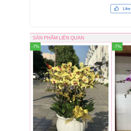
Like
SẢN PHẨM LIÊN QUAN
-7%
-7%