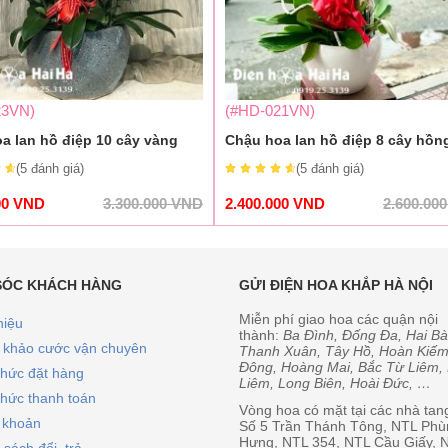
23VN)
(#HD-021VN)
a lan hồ điệp 10 cây vàng
Chậu hoa lan hồ điệp 8 cây hồn
(5
đánh giá
)
(5
đánh giá
)
00
VND
3.300.000
VND
2.400.000
VND
2.600.00
SÓC KHÁCH HÀNG
GỬI ĐIỆN HOA KHẮP HÀ NỘI
Miễn phí giao hoa các quận nội
hiệu
thành:
Ba Đình, Đống Đa, Hai Bà
khảo cước vận chuyên
Thanh Xuân, Tây Hồ, Hoàn Kiếm
Đông, Hoàng Mai, Bắc Từ Liêm
thức đặt hàng
Liêm, Long Biên, Hoài Đức, …
thức thanh toán
Vòng hoa có mặt tại các nhà tan
i khoản
Số 5 Trần Thánh Tông, NTL Phù
Hưng, NTL 354, NTL Cầu Giấy, 