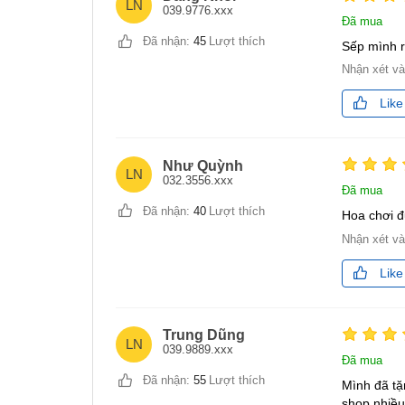
LN
039.9776.xxx
Đã mua
Đã nhận:
45
Lượt thích
Sếp mình r
Nhận xét v
Like
Như Quỳnh
LN
032.3556.xxx
Đã mua
Đã nhận:
40
Lượt thích
Hoa chơi đ
Nhận xét v
Like
Trung Dũng
LN
039.9889.xxx
Đã mua
Đã nhận:
55
Lượt thích
Mình đã tặ
shop nhiều