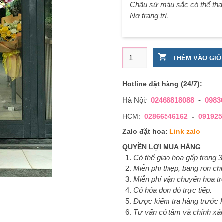
Chậu sứ màu sắc có thể tha
Nơ trang trí.
Chậu hoa lan hồ điệp 20 cây
THÊM VÀO GIỎ
Hotline đặt hàng (24/7):
Hà Nội
:
02466818088
-
0983
HCM:
02866546162
-
091925
Zalo đặt hoa:
Link zalo
QUYỀN LỢI MUA HÀNG
Có thể giao hoa gấp trong 3
Miễn phí thiệp, băng rôn c
Miễn phí vận chuyển hoa tr
Có hóa đơn đỏ trực tiếp.
Được kiểm tra hàng trước k
Tư vấn có tâm và chính xá