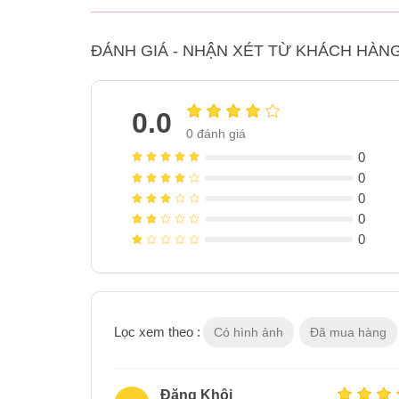
ĐÁNH GIÁ - NHẬN XÉT TỪ KHÁCH HÀN
0.0
0
đánh giá
0
0
0
0
0
Lọc xem theo :
Có hình ảnh
Đã mua hàng
Đăng Khôi