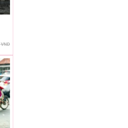
0
VND