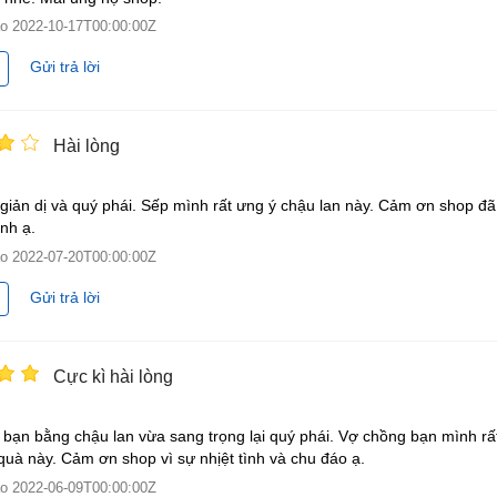
ào
2022-10-17T00:00:00Z
Gửi trả lời
Hài lòng
giản dị và quý phái. Sếp mình rất ưng ý chậu lan này. Cảm ơn shop đã
ình ạ.
ào
2022-07-20T00:00:00Z
Gửi trả lời
Cực kì hài lòng
bạn bằng chậu lan vừa sang trọng lại quý phái. Vợ chồng bạn mình rấ
quà này. Cảm ơn shop vì sự nhịệt tình và chu đáo ạ.
ào
2022-06-09T00:00:00Z