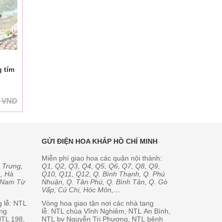
g tím
0
VND
GỬI ĐIỆN HOA KHẮP HỒ CHÍ MINH
Miễn phí giao hoa các quận nội thành:
 Trưng,
Q1, Q2, Q3, Q4, Q5, Q6, Q7, Q8, Q9,
, Hà
Q10, Q11, Q12, Q. Bình Thạnh, Q. Phú
, Nam Từ
Nhuận, Q. Tân Phú, Q. Bình Tân, Q. Gò
Vấp, Củ Chi, Hóc Môn,…
g lễ: NTL
Vòng hoa giao tận nơi các nhà tang
ng
lễ: NTL chùa Vĩnh Nghiêm, NTL An Bình,
NTL 198,
NTL bv Nguyễn Tri Phương, NTL bệnh