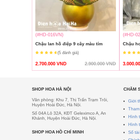
(#HD-016VN)
(#HD-0
Chậu lan hồ điệp 9 cây màu tím
Chậu ho
(5
đánh giá
)
2.700.000
VND
2.900.000
VND
3.000.0
SHOP HOA HÀ NỘI
CHĂM 
Văn phòng: Khu 7, Thị Trấn Trạm Trôi,
Giới t
Huyện Hoài Đức, Hà Nội.
Tham 
Số 04A Lô 32A, KĐT Geleximco A, An
Hình 
Khánh, Huyện Hoài Đức, Hà Nội.
Hình 
SHOP HOA HỒ CHÍ MINH
Số tà