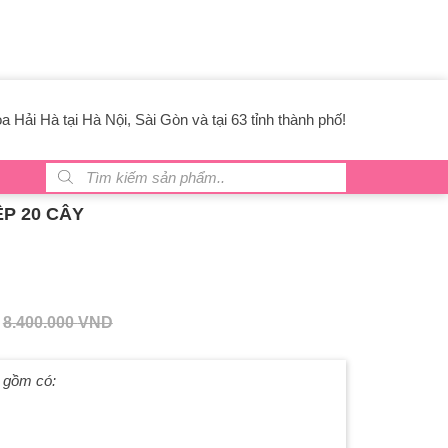
 Hải Hà tại Hà Nội, Sài Gòn và tại 63 tỉnh thành phố!
Tìm kiếm sản phẩm
P 20 CÂY
8.400.000
VND
y gồm có: