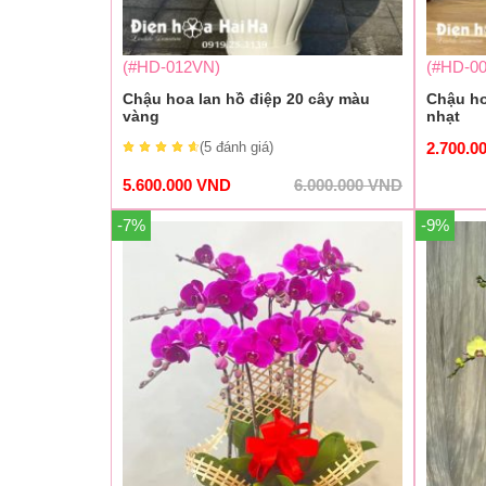
(#HD-012VN)
(#HD-0
Chậu hoa lan hồ điệp 20 cây màu
Chậu ho
vàng
nhạt
2.700.0
(5
đánh giá
)
5.600.000
VND
6.000.000
VND
-7%
-9%