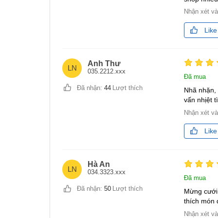
Nhận xét v
Like
Anh Thư
LN
035.2212.xxx
Đã mua
Đã nhận:
44
Lượt thích
Nhã nhặn, 
vấn nhịệt t
Nhận xét v
Like
Hà An
LN
034.3323.xxx
Đã mua
Đã nhận:
50
Lượt thích
Mừng cưới 
thích món 
Nhận xét v