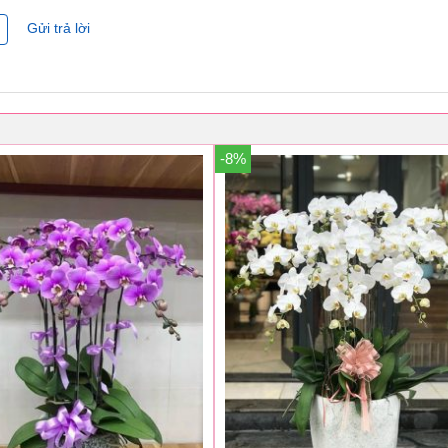
Gửi trả lời
-8%