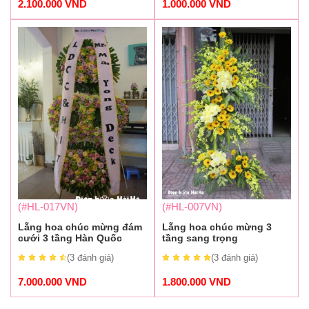
2.100.000
VND
1.000.000
VND
(#HL-017VN)
(#HL-007VN)
Lẵng hoa chúc mừng đám
Lẵng hoa chúc mừng 3
cưới 3 tầng Hàn Quốc
tầng sang trọng
(3
đánh giá
)
(3
đánh giá
)
7.000.000
VND
1.800.000
VND