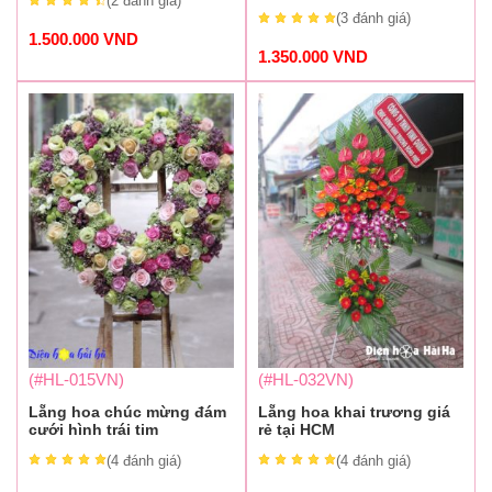
(2
đánh giá
)
(3
đánh giá
)
1.500.000
VND
1.350.000
VND
(#HL-015VN)
(#HL-032VN)
Lẵng hoa chúc mừng đám
Lẵng hoa khai trương giá
cưới hình trái tim
rẻ tại HCM
(4
đánh giá
)
(4
đánh giá
)