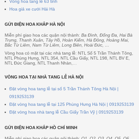
Vòng hoa tang lễ 63 tỉnh
Hoa giả xe cưới Hải Hà
GỬI ĐIỆN HOA KHẮP HÀ NỘI
Miễn phí giao hoa các quận nội thành:
Ba Đình, Đống Đa, Hai Bà
Trưng, Thanh Xuân, Tây Hồ, Hoàn Kiếm, Hà Đông, Hoàng Mai,
Bắc Từ Liêm, Nam Từ Liêm, Long Biên, Hoài Đức, …
Vòng hoa có mặt tại các nhà tang lễ: NTL Số 5 Trần Thánh Tông,
NTL Phùng Hưng, NTL 354, NTL Cầu Giấy, NTL 198, NTL BV E,
NTL Đức Giang, NTL Thanh Nhàn,…
VÒNG HOA TẠI NHÀ TANG LỄ HÀ NỘI
Đặt vòng hoa tang lễ tại số 5 Trần Thánh Tông Hà Nội |
0919253139
Đặt vòng hoa tang lễ tại 125 Phùng Hưng Hà Nội | 0919253139
Đặt vòng hoa nhà tang lễ Cầu Giấy Trần Vỹ | 0919253139
GỬI ĐIỆN HOA KHẮP HỒ CHÍ MINH
Miễn phí giao hoa các quận nội thành:
Q1, Q2, Q3, Q4, Q5, Q6,