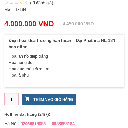
(
0
đánh giá)
Mã:
HL-184
4.000.000
VND
4.450.000
VND
Điện hoa khai trương hân hoan – Đại Phát mã HL-184
bao gồm:
Hoa lan hồ điệp trắng
Hoa hồng đỏ
Hoa cúc mẫu đơn tím
Hoa lá phụ
Điện hoa khai trương hân hoan – Đại Phát số lượng
THÊM VÀO GIỎ HÀNG
Hotline đặt hàng (24/7):
Hà Nội
:
02466818088
-
0983698184