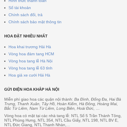
Hình thức thanh toán
Số tài khoản
Chính sách đổi, trả
Chính sách bảo mật thông tin
HOA ĐẶT NHIỀU NHẤT
Hoa khai trương Hải Hà
Vòng hoa đám tang HCM
Vòng hoa tang lễ Hà Nội
Vòng hoa tang lễ 63 tỉnh
Hoa giả xe cưới Hải Hà
GỬI ĐIỆN HOA KHẮP HÀ NỘI
Miễn phí giao hoa các quận nội thành:
Ba Đình, Đống Đa, Hai Bà
Trưng, Thanh Xuân, Tây Hồ, Hoàn Kiếm, Hà Đông, Hoàng Mai,
Bắc Từ Liêm, Nam Từ Liêm, Long Biên, Hoài Đức, …
Vòng hoa có mặt tại các nhà tang lễ: NTL Số 5 Trần Thánh Tông,
NTL Phùng Hưng, NTL 354, NTL Cầu Giấy, NTL 198, NTL BV E,
NTL Đức Giang, NTL Thanh Nhàn,…