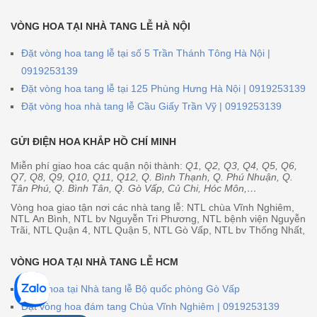
VÒNG HOA TẠI NHÀ TANG LỄ HÀ NỘI
Đặt vòng hoa tang lễ tại số 5 Trần Thánh Tông Hà Nội |
0919253139
Đặt vòng hoa tang lễ tại 125 Phùng Hưng Hà Nội | 0919253139
Đặt vòng hoa nhà tang lễ Cầu Giấy Trần Vỹ | 0919253139
GỬI ĐIỆN HOA KHẮP HỒ CHÍ MINH
Miễn phí giao hoa các quận nội thành:
Q1, Q2, Q3, Q4, Q5, Q6,
Q7, Q8, Q9, Q10, Q11, Q12, Q. Bình Thạnh, Q. Phú Nhuận, Q.
Tân Phú, Q. Bình Tân, Q. Gò Vấp, Củ Chi, Hóc Môn,…
Vòng hoa giao tận nơi các nhà tang lễ: NTL chùa Vĩnh Nghiêm,
NTL An Bình, NTL bv Nguyễn Tri Phương, NTL bệnh viện Nguyễn
Trãi, NTL Quận 4, NTL Quận 5, NTL Gò Vấp, NTL bv Thống Nhất,
VÒNG HOA TẠI NHÀ TANG LỄ HCM
Vòng hoa tại Nhà tang lễ Bộ quốc phòng Gò Vấp
Đặt vòng hoa đám tang Chùa Vĩnh Nghiêm | 0919253139