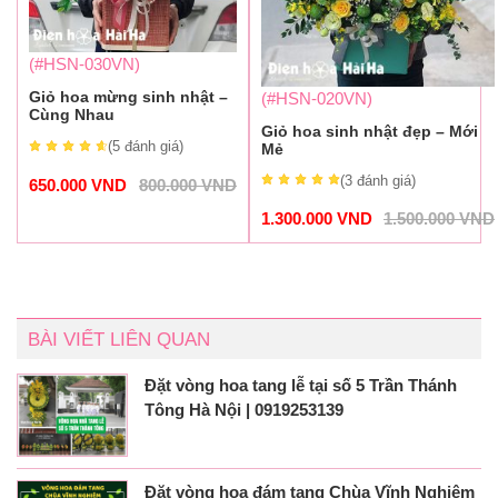
(#HSN-030VN)
Giỏ hoa mừng sinh nhật –
(#HSN-020VN)
Cùng Nhau
Giỏ hoa sinh nhật đẹp – Mới
(5
đánh giá
)
Mẻ
(3
đánh giá
)
650.000
VND
800.000
VND
1.300.000
VND
1.500.000
VND
BÀI VIẾT LIÊN QUAN
Đặt vòng hoa tang lễ tại số 5 Trần Thánh
Tông Hà Nội | 0919253139
Đặt vòng hoa đám tang Chùa Vĩnh Nghiêm