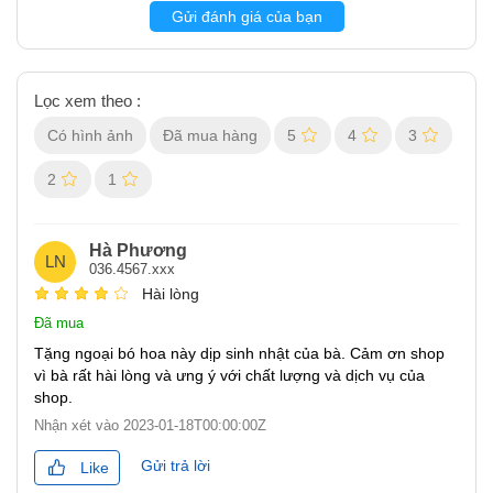
Gửi đánh giá của bạn
Lọc xem theo :
Có hình ảnh
Đã mua hàng
5
4
3
2
1
Hà Phương
LN
036.4567.xxx
Hài lòng
Đã mua
Tặng ngoại bó hoa này dịp sinh nhật của bà. Cảm ơn shop
vì bà rất hài lòng và ưng ý với chất lượng và dịch vụ của
shop.
Nhận xét vào
2023-01-18T00:00:00Z
Gửi trả lời
Like