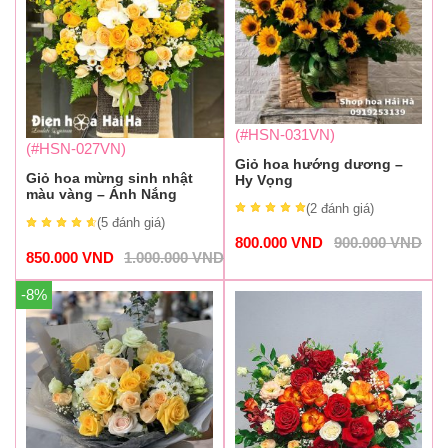
(#HSN-031VN)
(#HSN-027VN)
Giỏ hoa hướng dương –
Giỏ hoa mừng sinh nhật
Hy Vọng
màu vàng – Ánh Nắng
(2
đánh giá
)
(5
đánh giá
)
800.000
VND
900.000
VND
850.000
VND
1.000.000
VND
-8%