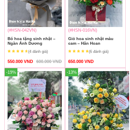
(#HSN-042VN)
(#HSN-016VN)
Bó hoa tặng sinh nhật –
Giỏ hoa sinh nhật màu
Ngàn Ánh Dương
cam – Hân Hoan
(4
đánh giá
)
(6
đánh giá
)
550.000
VND
600.000
VND
650.000
VND
-19%
-13%