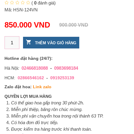
(
0
đánh giá)
Mã:
HSN-124VN
850.000
VND
900.000
VND
Giỏ hoa Hướng Dương sinh nhật - Rạng Ngời số lượng
THÊM VÀO GIỎ HÀNG
Hotline đặt hàng (24/7):
Hà Nội
:
02466818088
-
0983698184
HCM:
02866546162
-
0919253139
Zalo đặt hoa:
Link zalo
QUYỀN LỢI MUA HÀNG
Có thể giao hoa gấp trong 30 phút-2h.
Miễn phí thiệp, băng rôn chúc mừng.
Miễn phí vận chuyển hoa trong nội thành 63 TP.
Có hóa đơn đỏ trực tiếp.
Được kiểm tra hàng trước khi thanh toán.