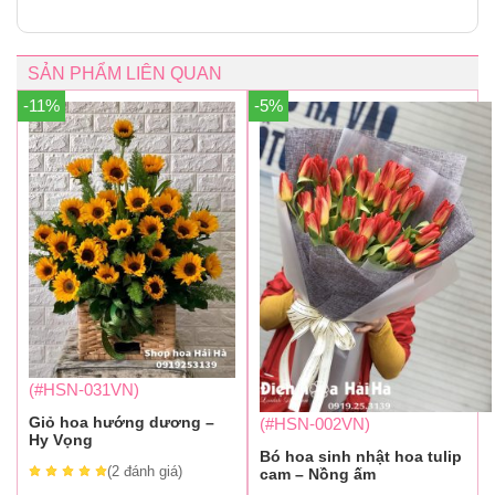
SẢN PHẨM LIÊN QUAN
-11%
-5%
(#HSN-031VN)
Giỏ hoa hướng dương –
(#HSN-002VN)
Hy Vọng
Bó hoa sinh nhật hoa tulip
(2
đánh giá
)
cam – Nồng ấm