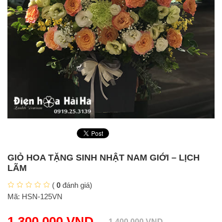
GIỎ HOA TẶNG SINH NHẬT NAM GIỚI – LỊCH
LÃM
(
0
đánh giá)
Mã:
HSN-125VN
1.300.000
VND
1.400.000
VND