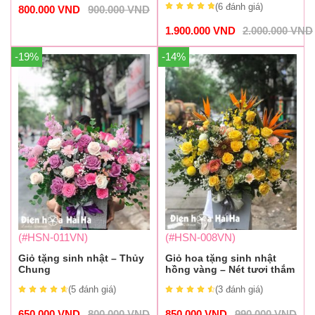
(6
đánh giá
)
800.000
VND
900.000
VND
1.900.000
VND
2.000.000
VND
-19%
-14%
(#HSN-011VN)
(#HSN-008VN)
Giỏ tặng sinh nhật – Thủy
Giỏ hoa tặng sinh nhật
Chung
hồng vàng – Nét tươi thắm
(5
đánh giá
)
(3
đánh giá
)
650.000
VND
800.000
VND
850.000
VND
990.000
VND