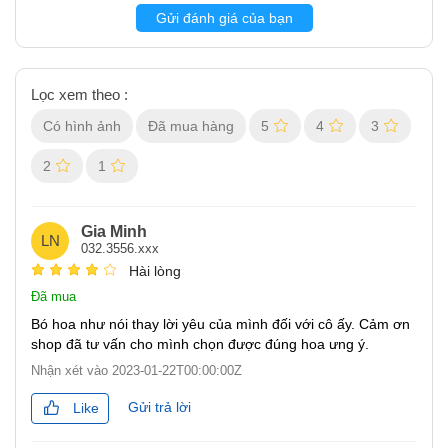
Gửi đánh giá của bạn
Lọc xem theo :
Có hình ảnh
Đã mua hàng
5
4
3
2
1
Gia Minh
LN
032.3556.xxx
Hài lòng
Đã mua
Bó hoa như nói thay lời yêu của mình đối với cô ấy. Cảm ơn
shop đã tư vấn cho mình chọn được đúng hoa ưng ý.
Nhận xét vào
2023-01-22T00:00:00Z
Gửi trả lời
Like