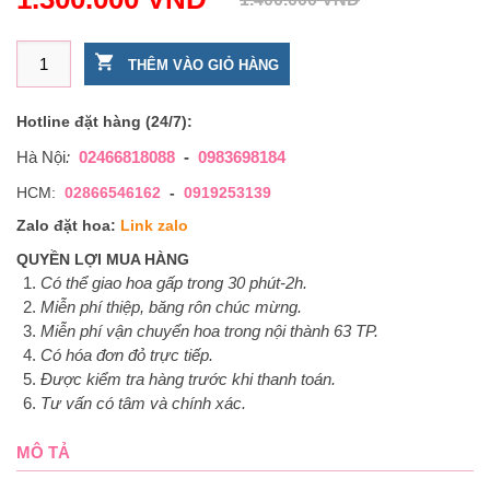
Giỏ hoa tặng sinh nhật nam giới - Lịch Lãm số lượng
THÊM VÀO GIỎ HÀNG
Hotline đặt hàng (24/7):
Hà Nội
:
02466818088
-
0983698184
HCM:
02866546162
-
0919253139
Zalo đặt hoa:
Link zalo
QUYỀN LỢI MUA HÀNG
Có thể giao hoa gấp trong 30 phút-2h.
Miễn phí thiệp, băng rôn chúc mừng.
Miễn phí vận chuyển hoa trong nội thành 63 TP.
Có hóa đơn đỏ trực tiếp.
Được kiểm tra hàng trước khi thanh toán.
Tư vấn có tâm và chính xác.
MÔ TẢ