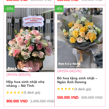
-10%
-8%
(#HSN-042VN)
(#HSN-005VN)
Bó hoa tặng sinh nhật –
Hộp hoa sinh nhật nhẹ
Ngàn Ánh Dương
nhàng – Nữ Tính
(4
đánh giá
)
(5
đánh giá
)
550.000
VND
600.000
VND
900.000
VND
1.000.000
VND