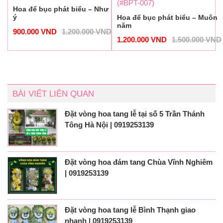
(#BPT-007)
Hoa để bục phát biểu – Như
ý
Hoa để bục phát biểu – Muôn
năm
900.000
VND
1.200.000
VND
1.200.000
VND
1.500.000
VND
BÀI VIẾT LIÊN QUAN
Đặt vòng hoa tang lễ tại số 5 Trần Thánh
Tông Hà Nội | 0919253139
Đặt vòng hoa đám tang Chùa Vĩnh Nghiêm
| 0919253139
Đặt vòng hoa tang lễ Bình Thạnh giao
nhanh | 0919253139