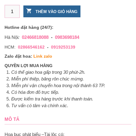
Hoa bục phát biểu –Tài lộc số lượng
THÊM VÀO GIỎ HÀNG
Hotline đặt hàng (24/7):
Hà Nội
:
02466818088
-
0983698184
HCM:
02866546162
-
0919253139
Zalo đặt hoa:
Link zalo
QUYỀN LỢI MUA HÀNG
Có thể giao hoa gấp trong 30 phút-2h.
Miễn phí thiệp, băng rôn chúc mừng.
Miễn phí vận chuyển hoa trong nội thành 63 TP.
Có hóa đơn đỏ trực tiếp.
Được kiểm tra hàng trước khi thanh toán.
Tư vấn có tâm và chính xác.
MÔ TẢ
Hoa bục phát biểu –Tài lộc có: