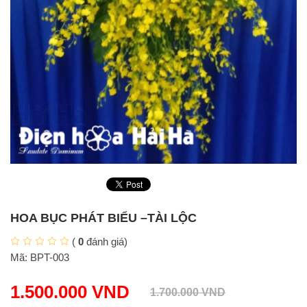
HOA BỤC PHÁT BIỂU –TÀI LỘC
(
0
đánh giá)
Mã:
BPT-003
1.500.000
VND
1.700.000
VND