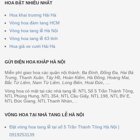
HOA ĐẶT NHIỀU NHẤT
Hoa khai trương Hải Hà
Vòng hoa đám tang HCM
Vòng hoa tang lễ Hà Nội
Vòng hoa tang lễ 63 tỉnh
Hoa giả xe cưới Hải Hà
GỬI ĐIỆN HOA KHẮP HÀ NỘI
Miễn phí giao hoa các quận nội thành:
Ba Đình, Đống Đa, Hai Bà
Trưng, Thanh Xuân, Tây Hồ, Hoàn Kiếm, Hà Đông, Hoàng Mai,
Bắc Từ Liêm, Nam Từ Liêm, Long Biên, Hoài Đức, …
Vòng hoa có mặt tại các nhà tang lễ: NTL Số 5 Trần Thánh Tông,
NTL Phùng Hưng, NTL 354, NTL Cầu Giấy, NTL 198, NTL BV E,
NTL Đức Giang, NTL Thanh Nhàn,…
VÒNG HOA TẠI NHÀ TANG LỄ HÀ NỘI
Đặt vòng hoa tang lễ tại số 5 Trần Thánh Tông Hà Nội |
0919253139