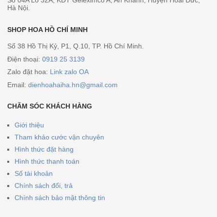
Số 04A Lô 32A, KĐT Geleximco A, An Khánh, Huyện Hoài Đức,
Hà Nội.
SHOP HOA HỒ CHÍ MINH
Số 38 Hồ Thị Kỷ, P1, Q.10, TP. Hồ Chí Minh.
Điện thoại:
0919 25 3139
Zalo đặt hoa:
Link zalo OA
Email:
dienhoahaiha.hn@gmail.com
CHĂM SÓC KHÁCH HÀNG
Giới thiệu
Tham khảo cước vận chuyên
Hình thức đặt hàng
Hình thức thanh toán
Số tài khoản
Chính sách đổi, trả
Chính sách bảo mật thông tin