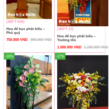
(#BPT-008)
Hoa để bục phát biểu –
(#BPT-10)
Phú quý
Hoa để bục phát biểu –
750.000
VND
900.000
VND
Trường tồn
1.000.000
VND
1.200.000
VND
-16%
-17%