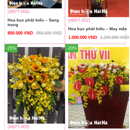
(#BPT-006)
Hoa bục phát biểu – Sang
(#BPT-002)
trọng
Hoa bục phát biểu – May mắn
800.000
VND
950.000
VND
1.000.000
VND
1.200.000
VND
-25%
-20%
(#BPT-009)