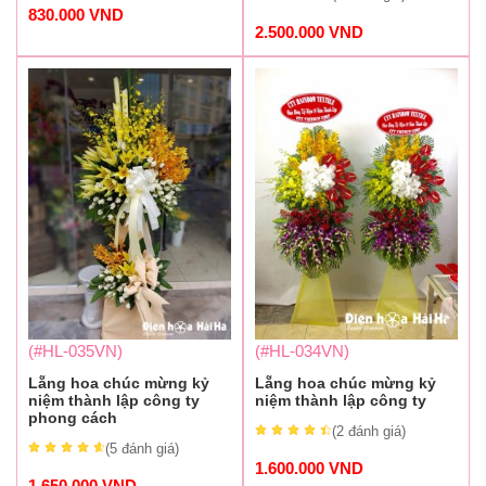
830.000
VND
2.500.000
VND
(#HL-035VN)
(#HL-034VN)
Lẵng hoa chúc mừng kỷ
Lẵng hoa chúc mừng kỷ
niệm thành lập công ty
niệm thành lập công ty
phong cách
(2
đánh giá
)
(5
đánh giá
)
1.600.000
VND
1.650.000
VND