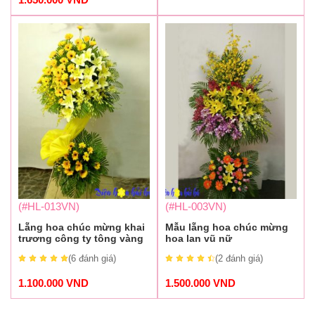
(#HL-013VN)
(#HL-003VN)
Lẵng hoa chúc mừng khai
Mẫu lẵng hoa chúc mừng
trương công ty tông vàng
hoa lan vũ nữ
(6
đánh giá
)
(2
đánh giá
)
1.100.000
VND
1.500.000
VND