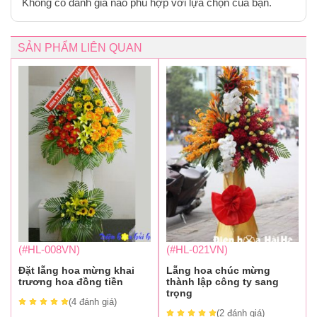
Không có đánh giá nào phù hợp với lựa chọn của bạn.
SẢN PHẨM LIÊN QUAN
(#HL-008VN)
(#HL-021VN)
Đặt lẵng hoa mừng khai
Lẵng hoa chúc mừng
trương hoa đồng tiền
thành lập công ty sang
trọng
(4
đánh giá
)
(2
đánh giá
)