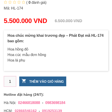
(
0
đánh giá)
Mã:
HL-174
5.500.000
VND
6.500.000
VND
Hoa chúc mừng khai trương đẹp – Phát Đạt mã HL-174
bao gồm:
Hoa hồng đỏ
Hoa cúc mẫu đơn hồng
Hoa lá phụ
Hoa chúc mừng khai trương đẹp - Phát Đạt số lượng
THÊM VÀO GIỎ HÀNG
Hotline đặt hàng (24/7):
Hà Nội
:
02466818088
-
0983698184
HCM:
02866546162
-
0919253139