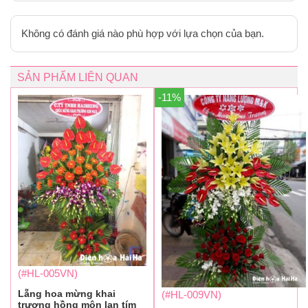
Không có đánh giá nào phù hợp với lựa chọn của bạn.
SẢN PHẨM LIÊN QUAN
-11%
(#HL-005VN)
Lẵng hoa mừng khai
(#HL-009VN)
trương hồng môn lan tím