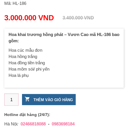
Mã:
HL-186
3.000.000
VND
3.400.000
VND
Hoa khai trương hồng phát – Vươn Cao mã HL-186 bao
gồm:
Hoa cúc mẫu đơn
Hoa hồng trắng
Hoa đồng tiền trắng
Hoa mõm sói/ phi yến
Hoa lá phụ
Hoa khai trương hồng phát – Vươn Cao số lượng
THÊM VÀO GIỎ HÀNG
Hotline đặt hàng (24/7):
Hà Nội
:
02466818088
-
0983698184