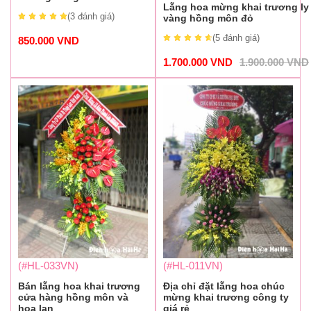
Lẵng hoa mừng khai trương ly
(3
đánh giá
)
vàng hồng môn đỏ
(5
đánh giá
)
850.000
VND
1.700.000
VND
1.900.000
VND
(#HL-033VN)
(#HL-011VN)
Bán lẵng hoa khai trương
Địa chỉ đặt lẵng hoa chúc
cửa hàng hồng môn và
mừng khai trương công ty
hoa lan
giá rẻ