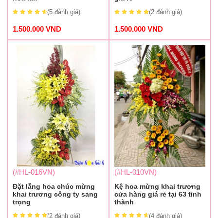
(5
đánh giá
)
(2
đánh giá
)
1.500.000
VND
1.500.000
VND
(#HL-016VN)
(#HL-010VN)
Đặt lẵng hoa chúc mừng
Kệ hoa mừng khai trương
khai trương công ty sang
cửa hàng giá rẻ tại 63 tỉnh
trọng
thành
(2
đánh giá
)
(4
đánh giá
)