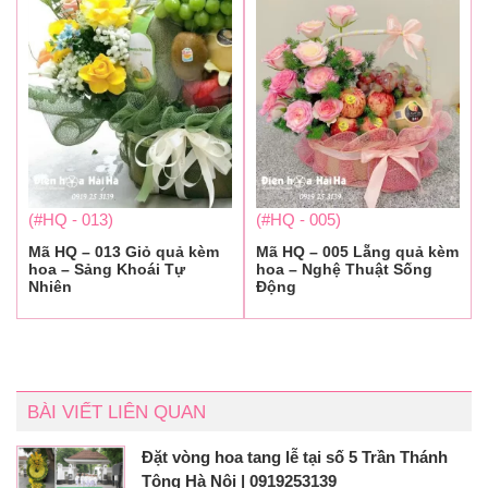
(#HQ - 013)
(#HQ - 005)
Mã HQ – 013 Giỏ quả kèm
Mã HQ – 005 Lẵng quả kèm
hoa – Sảng Khoái Tự
hoa – Nghệ Thuật Sống
Nhiên
Động
BÀI VIẾT LIÊN QUAN
Đặt vòng hoa tang lễ tại số 5 Trần Thánh
Tông Hà Nội | 0919253139