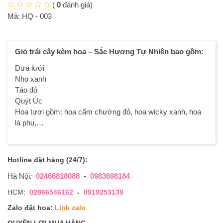
(
0
đánh giá)
Mã:
HQ - 003
Giỏ trái cây kèm hoa – Sắc Hương Tự Nhiên bao gồm:
Dưa lưới
Nho xanh
Táo đỏ
Quýt Úc
Hoa tươi gồm: hoa cẩm chướng đỏ, hoa wicky xanh, hoa
lá phụ,…
Hotline đặt hàng (24/7):
Hà Nội
:
02466818088
-
0983698184
HCM:
02866546162
-
0919253139
Zalo đặt hoa:
Link zalo