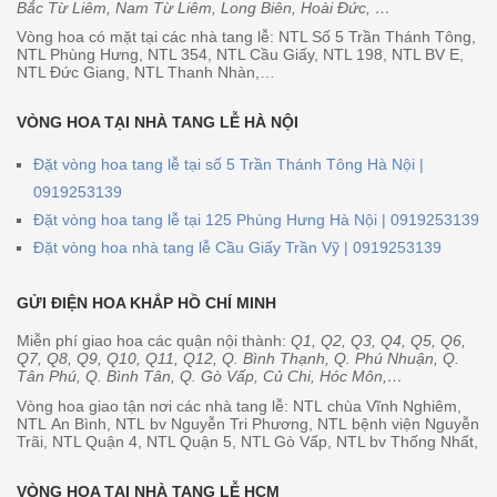
Bắc Từ Liêm, Nam Từ Liêm, Long Biên, Hoài Đức, …
Vòng hoa có mặt tại các nhà tang lễ: NTL Số 5 Trần Thánh Tông,
NTL Phùng Hưng, NTL 354, NTL Cầu Giấy, NTL 198, NTL BV E,
NTL Đức Giang, NTL Thanh Nhàn,…
VÒNG HOA TẠI NHÀ TANG LỄ HÀ NỘI
Đặt vòng hoa tang lễ tại số 5 Trần Thánh Tông Hà Nội |
0919253139
Đặt vòng hoa tang lễ tại 125 Phùng Hưng Hà Nội | 0919253139
Đặt vòng hoa nhà tang lễ Cầu Giấy Trần Vỹ | 0919253139
GỬI ĐIỆN HOA KHẮP HỒ CHÍ MINH
Miễn phí giao hoa các quận nội thành:
Q1, Q2, Q3, Q4, Q5, Q6,
Q7, Q8, Q9, Q10, Q11, Q12, Q. Bình Thạnh, Q. Phú Nhuận, Q.
Tân Phú, Q. Bình Tân, Q. Gò Vấp, Củ Chi, Hóc Môn,…
Vòng hoa giao tận nơi các nhà tang lễ: NTL chùa Vĩnh Nghiêm,
NTL An Bình, NTL bv Nguyễn Tri Phương, NTL bệnh viện Nguyễn
Trãi, NTL Quận 4, NTL Quận 5, NTL Gò Vấp, NTL bv Thống Nhất,
VÒNG HOA TẠI NHÀ TANG LỄ HCM