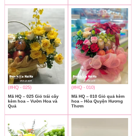
(#HQ - 025)
(#HQ - 010)
Mã HQ – 025 Giỏ trái cây
Mã HQ – 010 Giỏ quả kèm
kèm hoa – Vườn Hoa và
hoa – Hòa Quyện Hương
Quả
Thơm