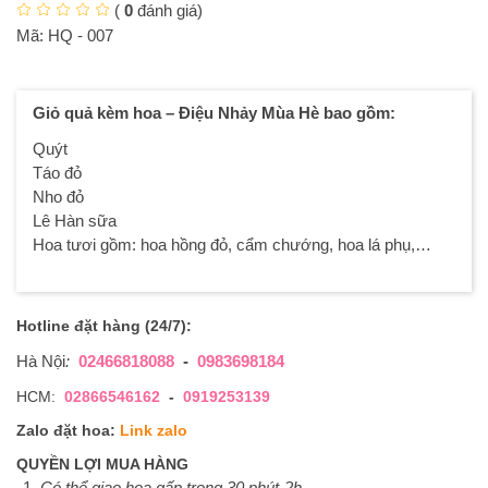
(
0
đánh giá)
Mã:
HQ - 007
Giỏ quả kèm hoa – Điệu Nhảy Mùa Hè bao gồm:
Quýt
Táo đỏ
Nho đỏ
Lê Hàn sữa
Hoa tươi gồm: hoa hồng đỏ, cẩm chướng, hoa lá phụ,…
Hotline đặt hàng (24/7):
Hà Nội
:
02466818088
-
0983698184
HCM:
02866546162
-
0919253139
Zalo đặt hoa:
Link zalo
QUYỀN LỢI MUA HÀNG
Có thể giao hoa gấp trong 30 phút-2h.