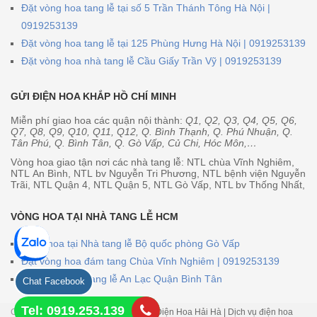
Đặt vòng hoa tang lễ tại số 5 Trần Thánh Tông Hà Nội |
0919253139
Đặt vòng hoa tang lễ tại 125 Phùng Hưng Hà Nội | 0919253139
Đặt vòng hoa nhà tang lễ Cầu Giấy Trần Vỹ | 0919253139
GỬI ĐIỆN HOA KHẮP HỒ CHÍ MINH
Miễn phí giao hoa các quận nội thành:
Q1, Q2, Q3, Q4, Q5, Q6,
Q7, Q8, Q9, Q10, Q11, Q12, Q. Bình Thạnh, Q. Phú Nhuận, Q.
Tân Phú, Q. Bình Tân, Q. Gò Vấp, Củ Chi, Hóc Môn,…
Vòng hoa giao tận nơi các nhà tang lễ: NTL chùa Vĩnh Nghiêm,
NTL An Bình, NTL bv Nguyễn Tri Phương, NTL bệnh viện Nguyễn
Trãi, NTL Quận 4, NTL Quận 5, NTL Gò Vấp, NTL bv Thống Nhất,
VÒNG HOA TẠI NHÀ TANG LỄ HCM
Vòng hoa tại Nhà tang lễ Bộ quốc phòng Gò Vấp
Đặt vòng hoa đám tang Chùa Vĩnh Nghiêm | 0919253139
Vòng hoa nhà tang lễ An Lạc Quận Bình Tân
Chat Facebook
Tel: 0919.253.139
Copyright © 2026
Shop Hoa Hải Hà - Điện Hoa Hải Hà | Dịch vụ điện hoa