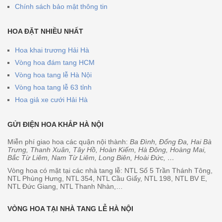
Chính sách bảo mật thông tin
HOA ĐẶT NHIỀU NHẤT
Hoa khai trương Hải Hà
Vòng hoa đám tang HCM
Vòng hoa tang lễ Hà Nội
Vòng hoa tang lễ 63 tỉnh
Hoa giả xe cưới Hải Hà
GỬI ĐIỆN HOA KHẮP HÀ NỘI
Miễn phí giao hoa các quận nội thành:
Ba Đình, Đống Đa, Hai Bà
Trưng, Thanh Xuân, Tây Hồ, Hoàn Kiếm, Hà Đông, Hoàng Mai,
Bắc Từ Liêm, Nam Từ Liêm, Long Biên, Hoài Đức, …
Vòng hoa có mặt tại các nhà tang lễ: NTL Số 5 Trần Thánh Tông,
NTL Phùng Hưng, NTL 354, NTL Cầu Giấy, NTL 198, NTL BV E,
NTL Đức Giang, NTL Thanh Nhàn,…
VÒNG HOA TẠI NHÀ TANG LỄ HÀ NỘI