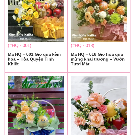
(#HQ - 001)
(#HQ - 018)
Mã HQ – 001 Giỏ quả kèm
Mã HQ – 018 Giỏ hoa quả
hoa – Hòa Quyện Tinh
mừng khai trương – Vườn
Khiết
Tươi Mát