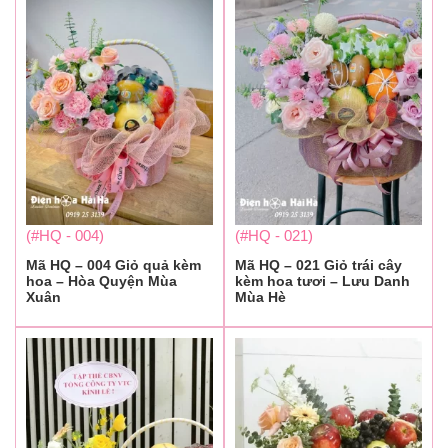
(#HQ - 004)
(#HQ - 021)
Mã HQ – 004 Giỏ quả kèm
Mã HQ – 021 Giỏ trái cây
hoa – Hòa Quyện Mùa
kèm hoa tươi – Lưu Danh
Xuân
Mùa Hè