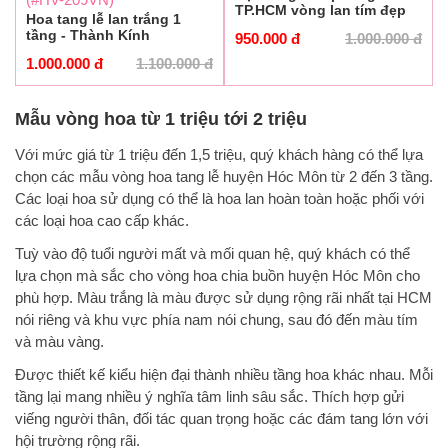
TP.HCM vòng lan tím đẹp
Hoa tang lễ lan trắng 1
tầng - Thành Kính
950.000
đ
1.000.000
đ
1.000.000
đ
1.100.000
đ
Mẫu vòng hoa từ 1 triệu tới 2 triệu
Với mức giá từ 1 triệu đến 1,5 triệu, quý khách hàng có thể lựa
chọn các mẫu vòng hoa tang lễ huyện Hóc Môn từ 2 đến 3 tầng.
Các loại hoa sử dụng có thể là hoa lan hoàn toàn hoặc phối với
các loại hoa cao cấp khác.
Tuỳ vào độ tuổi người mất và mối quan hệ, quý khách có thể
lựa chọn mà sắc cho vòng hoa chia buồn huyện Hóc Môn cho
phù hợp. Màu trắng là màu được sử dụng rộng rãi nhất tại HCM
nói riêng và khu vực phía nam nói chung, sau đó đến màu tím
và màu vàng.
Được thiết kế kiểu hiện đại thành nhiều tầng hoa khác nhau. Mỗi
tầng lại mang nhiều ý nghĩa tâm linh sâu sắc. Thích hợp gửi
viếng người thân, đối tác quan trọng hoặc các đám tang lớn với
hội trường rộng rãi.