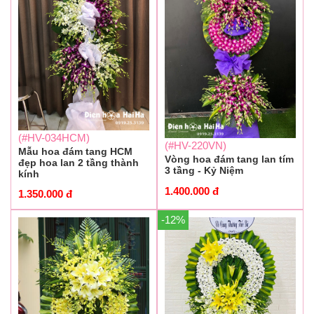
(#HV-034HCM)
(#HV-220VN)
Mẫu hoa đám tang HCM
Vòng hoa đám tang lan tím
đẹp hoa lan 2 tầng thành
3 tầng - Kỷ Niệm
kính
1.400.000
đ
1.350.000
đ
-12%