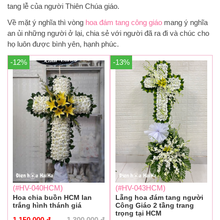
tang lễ của người Thiên Chúa giáo.
Về mặt ý nghĩa thì vòng
hoa đám tang công giáo
mang ý nghĩa
an ủi những người ở lại, chia sẻ với người đã ra đi và chúc cho
họ luôn được bình yên, hạnh phúc.
-12%
-13%
(#HV-040HCM)
(#HV-043HCM)
Hoa chia buồn HCM lan
Lẵng hoa đám tang người
trắng hình thánh giá
Công Giáo 2 tầng trang
trọng tại HCM
1.150.000
đ
1.300.000
đ