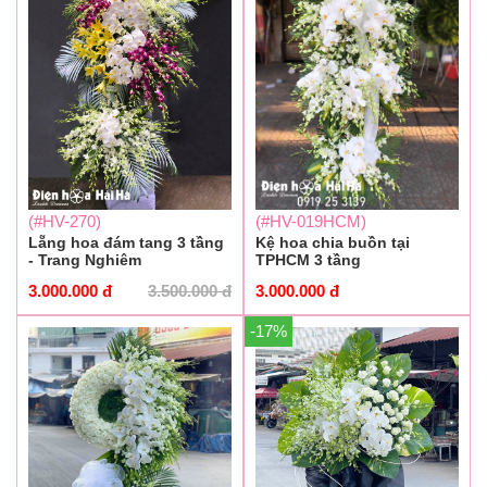
(#HV-270)
(#HV-019HCM)
Lẵng hoa đám tang 3 tầng
Kệ hoa chia buồn tại
- Trang Nghiêm
TPHCM 3 tầng
3.000.000
đ
3.500.000
đ
3.000.000
đ
-17%