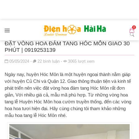
Đến nội dung chính
0
ĐẶT VÒNG HOA ĐÁM TANG HÓC MÔN GIAO 30
PHÚT | 0919253139
Đăng ngày
05/05/2024
-
22
bình luận
-
3065
lượt xem
Ngày nay, huyện Hóc Môn là một huyện ngoại thành nằm giáp
với huyện Củ Chi và Quận 12. Giao thông thuận tiện và kinh tế
phát triển nên việc đặt vòng hoa đám tang Hóc Môn rất đơn
giản, Với nhiều giá cả, mẫu mã phù hợp. Từ những vòng hoa
tang lễ Huyện Hóc Môn hoa cườm truyền thống, đến các vòng
hoa hoa tươi hiện đại. Hãy cùng chúng tôi tham khảo những
mẫu hoa tang lễ Hóc Môn nhé.