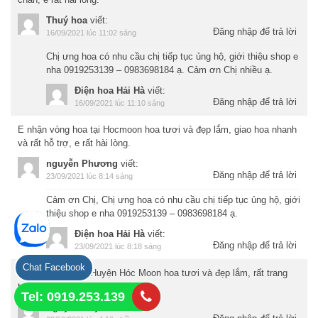
Thuý hoa
viết:
Đăng nhập để trả lời
16/09/2021 lúc 11:02 sáng
Chị ưng hoa có nhu cầu chị tiếp tục ủng hộ, giới thiệu shop e
nha 0919253139 – 0983698184 ạ. Cảm ơn Chị nhiều ạ.
Điện hoa Hải Hà
viết:
Đăng nhập để trả lời
16/09/2021 lúc 11:10 sáng
E nhận vòng hoa tại Hocmoon hoa tươi và đẹp lắm, giao hoa nhanh
và rất hỗ trợ, e rất hài lòng.
nguyễn Phương
viết:
Đăng nhập để trả lời
23/09/2021 lúc 8:14 sáng
Cảm ơn Chị, Chị ưng hoa có nhu cầu chị tiếp tục ủng hộ, giới
thiệu shop e nha 0919253139 – 0983698184 ạ.
Điện hoa Hải Hà
viết:
Đăng nhập để trả lời
23/09/2021 lúc 8:18 sáng
Chat Facebook
E nhận vòng hoa Huyện Hóc Moon hoa tươi và đẹp lắm, rất trang
trọng và thành kính.
Tel: 0919.253.139
Nguyễn Huyền
viết: