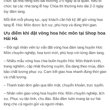
chức tại nhà riêng kéo dài thường 3-5 ngày là di quan. Nếu tổ
chức tại các nhà tang lễ hay Chùa thì thường kéo dài 2-3 ngày
tùy đám tang.
Mỗi tỉnh mỗi phung tục, quý khách cần hỏi kỹ để gửi vòng hoa
tang lễ Hóc Môn được lịch sự, phù hợp và đúng thời gian.
Ưu điểm khi
đặt vòng hoa hóc môn
tại Shop hoa
Hải Hà
– Đội ngũ nhân viên tư vấn đặt vòng hoa đám tang huyện Hóc
Môn chuyên nghiệp, hoa tươi mới, phù hợp với từng đám tang.
– Nhiều mẫu vòng hoa chia buồn huyện Hóc Môn thành kính,
trang nghiêm, cập nhật thường xuyên. Đa dạng theo mùa, đảm
bảo chất lượng phục vụ. Cam kết giao hoa nhanh đúng thời gian
và chất lượng.
– Thanh toán đơn giản qua tiền mặt, chuyển khoản, trực tuyến.
– Nhân viên giao vòng hoa huyện Hóc Môn chuyên nghiệp, lịch
sự. Phục vụ tận tình, chu đáo. Bảo đảm luôn mang lại sự hài
lòng cho cả người gửi và người nhận.