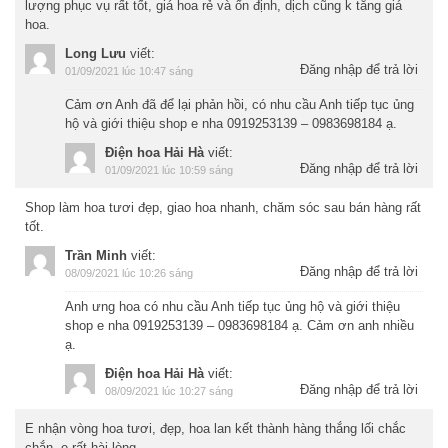
lượng phục vụ rất tốt, giá hoa rẻ và ổn định, dịch cũng k tăng giá
hoa.
Long Lưu
viết:
Đăng nhập để trả lời
01/09/2021 lúc 10:47 sáng
Cảm ơn Anh đã để lại phản hồi, có nhu cầu Anh tiếp tục ủng
hộ và giới thiệu shop e nha 0919253139 – 0983698184 ạ.
Điện hoa Hải Hà
viết:
Đăng nhập để trả lời
01/09/2021 lúc 10:59 sáng
Shop làm hoa tươi đẹp, giao hoa nhanh, chăm sóc sau bán hàng rất
tốt.
Trần Minh
viết:
Đăng nhập để trả lời
08/09/2021 lúc 10:26 sáng
Anh ưng hoa có nhu cầu Anh tiếp tục ủng hộ và giới thiệu
shop e nha 0919253139 – 0983698184 ạ. Cảm ơn anh nhiều
ạ.
Điện hoa Hải Hà
viết:
Đăng nhập để trả lời
08/09/2021 lúc 10:27 sáng
E nhận vòng hoa tươi, đẹp, hoa lan kết thành hàng thắng lối chắc
chắn, e rất hài lòng.