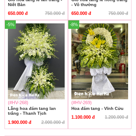
Niết Bàn
- Vô thường
650.000
đ
750.000
đ
650.000
đ
750.000
đ
-5%
-8%
(#HV-269)
(#HV-268)
Hoa đám tang - Vĩnh Cửu
Lẵng hoa đám tang lan
trắng - Thanh Tịch
1.100.000
đ
1.200.000
đ
1.900.000
đ
2.000.000
đ