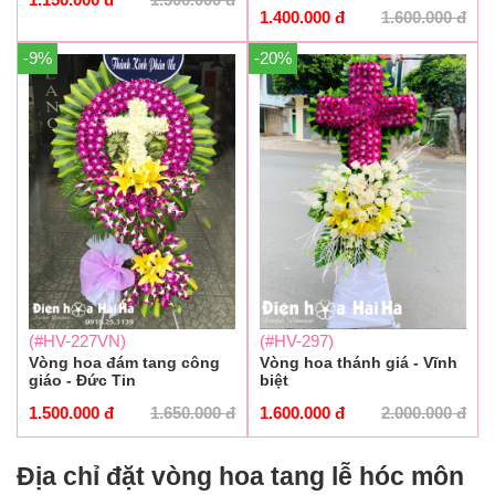
1.400.000
đ
1.600.000
đ
-9%
-20%
(#HV-227VN)
(#HV-297)
Vòng hoa đám tang công
Vòng hoa thánh giá - Vĩnh
giáo - Đức Tin
biệt
1.500.000
đ
1.650.000
đ
1.600.000
đ
2.000.000
đ
Địa chỉ đặt vòng hoa tang lễ hóc môn