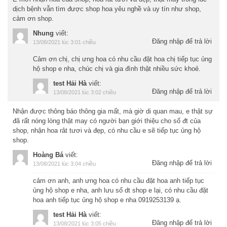
dịch bệnh vẫn tìm được shop hoa yêu nghề và uy tín như shop,
cảm ơn shop.
Nhung
viết:
Đăng nhập để trả lời
13/08/2021 lúc 3:01 chiều
Cảm ơn chị, chị ưng hoa có nhu cầu đặt hoa chị tiếp tục ủng
hộ shop e nha, chúc chị và gia đình thật nhiều sức khoẻ.
test Hải Hà
viết:
Đăng nhập để trả lời
13/08/2021 lúc 3:02 chiều
Nhận được thông báo thông gia mất, mà giờ di quan mau, e thật sự
đã rất nóng lòng thật may có người bạn giới thiệu cho số đt của
shop, nhận hoa rât tươi và đẹp, có nhu cầu e sẽ tiếp tục ủng hộ
shop.
Hoàng Bá
viết:
Đăng nhập để trả lời
13/08/2021 lúc 3:04 chiều
cảm ơn anh, anh ưng hoa có nhu cầu đặt hoa anh tiếp tục
ủng hộ shop e nha, anh lưu số dt shop e lại, có nhu cầu đặt
hoa anh tiếp tục ủng hộ shop e nha 0919253139 ạ.
test Hải Hà
viết:
Đăng nhập để trả lời
13/08/2021 lúc 3:05 chiều