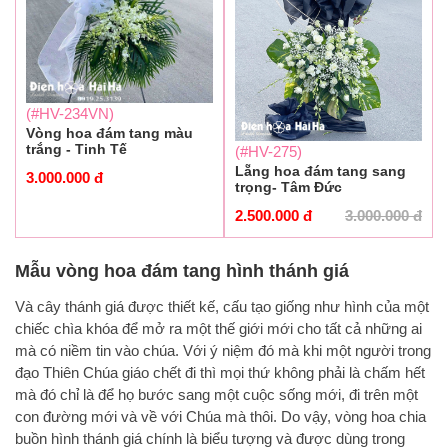
(#HV-234VN)
Vòng hoa đám tang màu
trắng - Tinh Tế
(#HV-275)
Lẵng hoa đám tang sang
3.000.000
đ
trọng- Tâm Đức
2.500.000
đ
3.000.000
đ
Mẫu vòng hoa đám tang hình thánh giá
Và cây thánh giá được thiết kế, cấu tạo giống như hình của một
chiếc chìa khóa để mở ra một thế giới mới cho tất cả những ai
mà có niềm tin vào chúa. Với ý niệm đó mà khi một người trong
đạo Thiên Chúa giáo chết đi thì mọi thứ không phải là chấm hết
mà đó chỉ là để họ bước sang một cuộc sống mới, đi trên một
con đường mới và về với Chúa mà thôi. Do vậy, vòng hoa chia
buồn hình thánh giá chính là biểu tượng và được dùng trong