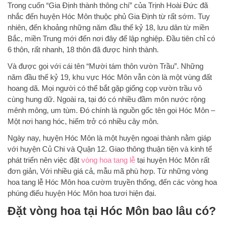
Trong cuốn “Gia Định thành thông chí” của Trịnh Hoài Đức đã
nhắc đến huyện Hóc Môn thuộc phủ Gia Định từ rất sớm. Tuy
nhiên, đến khoảng những năm đầu thế kỷ 18, lưu dân từ miền
Bắc, miền Trung mới đến nơi đây để lập nghiệp. Đầu tiên chỉ có
6 thôn, rất nhanh, 18 thôn đã được hình thành.
Và được gọi với cái tên “Mười tám thôn vườn Trầu”. Những
năm đầu thế kỷ 19, khu vực Hóc Môn vẫn còn là một vùng đất
hoang dã. Mọi người có thể bắt gặp giống cọp vườn trầu vô
cùng hung dữ. Ngoài ra, tại đó có nhiều đầm môn nước rộng
mênh mông, um tùm. Đó chính là nguồn gốc tên gọi Hóc Môn –
Một nơi hang hóc, hiểm trở có nhiều cây môn.
Ngày nay, huyện Hóc Môn là một huyện ngoại thành nằm giáp
với huyện Củ Chi và Quận 12. Giao thông thuận tiện và kinh tế
phát triển nên việc đặt
vòng hoa tang lễ
tại huyện Hóc Môn rất
đơn giản, Với nhiều giá cả, mẫu mã phù hợp. Từ những vòng
hoa tang lễ Hóc Môn hoa cườm truyền thống, đến các vòng hoa
phúng điếu huyện Hóc Môn hoa tươi hiện đại.
Đặt vòng hoa tại Hóc Môn bao lâu có?