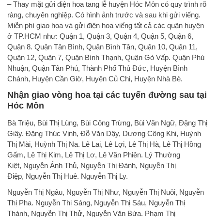
– Thay mặt gửi điện hoa tang lễ huyện Hóc Môn có quy trình rõ
ràng, chuyên nghiệp. Có hình ảnh trước và sau khi gửi viếng.
Miễn phí giao hoa và gửi điện hoa viếng tất cả các quận huyện
ở TP.HCM như: Quận 1, Quận 3, Quận 4, Quận 5, Quận 6,
Quận 8. Quận Tân Bình, Quận Bình Tân, Quận 10, Quận 11,
Quận 12, Quận 7, Quận Bình Thạnh, Quận Gò Vấp. Quận Phú
Nhuận, Quận Tân Phú, Thành Phố Thủ Đức
,
Huyện Bình
Chánh, Huyện Cần Giờ, Huyện Củ Chi, Huyện Nhà Bè.
Nhận giao vòng hoa tại các tuyến đường sau tại
Hóc Môn
Bà Triệu, Bùi Thị Lùng, Bùi Công Trừng, Bùi Văn Ngữ, Đặng Thị
Giây. Đặng Thúc Vịnh, Đỗ Văn Dậy, Dương Công Khi, Huỳnh
Thị Mài, Huỳnh Thị Na. Lê Lai, Lê Lợi, Lê Thị Hà, Lê Thị Hồng
Gấm, Lê Thị Kim, Lê Thị Lơ, Lê Văn Phiên. Lý Thường
Kiệt, Nguyễn Ánh Thủ, Nguyễn Thị Đành, Nguyễn Thị
Điệp, Nguyễn Thị Huê. Nguyễn Thị Ly.
Nguyễn Thị Ngâu, Nguyễn Thị Như, Nguyễn Thị Nuôi, Nguyễn
Thị Pha. Nguyễn Thị Sáng, Nguyễn Thị Sáu, Nguyễn Thị
Thành, Nguyễn Thị Thử, Nguyễn Văn Bứa. Phạm Thị