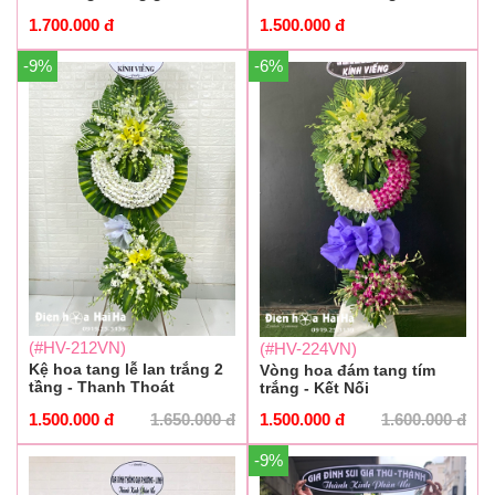
1.700.000
đ
1.500.000
đ
-9%
-6%
(#HV-212VN)
(#HV-224VN)
Kệ hoa tang lễ lan trắng 2
Vòng hoa đám tang tím
tầng - Thanh Thoát
trắng - Kết Nối
1.500.000
đ
1.650.000
đ
1.500.000
đ
1.600.000
đ
-9%