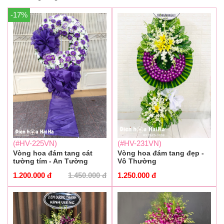
-17%
(#HV-225VN)
(#HV-231VN)
Vòng hoa đám tang cát
Vòng hoa đám tang đẹp -
tường tím - An Tường
Vô Thường
1.200.000
đ
1.450.000
đ
1.250.000
đ