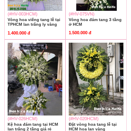
(#HV-075VN)
(#HV-003HCM)
Vòng hoa đám tang 3 tầng
Vòng hoa viếng tang lễ tại
ở HCM
TPHCM lan trắng ly vàng
1.500.000
đ
1.400.000
đ
(#HV-026HCM)
(#HV-020HCM)
Kệ hoa đám tang tại HCM
Đặt vòng hoa tang lễ tại
lan trắng 2 tầng giá rẻ
HCM hoa lan vàng