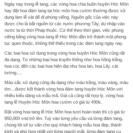
Ngày nay trong lễ tang, các vòng hoa chia buồn huyện Hóc Môn
hay
đặt hoa đám tang tại hóc môn
hoa cườm thường được sử
dụng làm lễ vật để đi phúng viếng. Nguồn gốc của việc này
được cho là bắt nguồn từ các nước phương Tây, du nhập vào
nước ta từ thời Pháp thuộc. Cứ thế theo thời gian, việc phúng
viếng bằng vòng hoa tang lễ Hóc Môn dần trở thành một phong
tục quen thuộc, không thể thiếu trong các đám tang ngày nay.
Các loại hoa sử dụng trong vòng hoa huyện Hóc Môn cũng rất
đa dạng. Từ những loại hoa truyền thống như hoa hồng trắng,
hoa cúc đến các loại hoa hiện đại như hoa lan, hoa Lily, cát
tường….
Màu sắc sử dụng cũng đa dạng như màu trắng, màu vàng, màu
tím…được kết thành vòng hoa đám tang huyện Hóc Môn với
nhiều kiểu dáng và mẫu mã. Giá cả cũng rất hợp lý, vòng hoa
tang lễ Huyện Hóc Môn hoa cườm có giá từ 490k.
Đặt vòng hoa tang lễ Hóc Môn hoa tươi hoàn toàn thì có giá từ
850,000 vnd trở lên. Tuỳ vào từng yêu cầu và từng đám tang,
chúng tôi sẽ tư vấn cho quý khách hàng mẫu hoa đẹp, thành
kính và phù hợp nhất với từng người mất, từng đám tang cụ