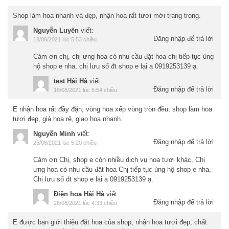
Shop làm hoa nhanh và đẹp, nhận hoa rất tươi mới trang trọng.
Nguyễn Luyến
viết:
Đăng nhập để trả lời
18/08/2021 lúc 5:53 chiều
Cảm ơn chị, chị ưng hoa có nhu cầu đặt hoa chị tiếp tục ủng
hộ shop e nha, chị lưu số đt shop e lại ạ 0919253139 ạ.
test Hải Hà
viết:
Đăng nhập để trả lời
18/08/2021 lúc 5:54 chiều
E nhận hoa rất đầy đặn, vòng hoa xếp vòng tròn đều, shop làm hoa
tươi đẹp, giá hoa rẻ, giao hoa nhanh.
Nguyễn Minh
viết:
Đăng nhập để trả lời
25/08/2021 lúc 5:20 chiều
Cảm ơn Chị, shop e còn nhiều dịch vụ hoa tươi khác, Chị
ưng hoa có nhu cầu đặt hoa Chị tiếp tục ủng hộ shop e nha,
Chị lưu số dt shop e lại ạ 0919253139 ạ.
Điện hoa Hải Hà
viết:
Đăng nhập để trả lời
26/08/2021 lúc 4:33 chiều
E được bạn giới thiệu đặt hoa của shop, nhận hoa tươi đẹp, chất