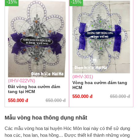
-15%
-15%
(#HV-301)
(#HV-022VN)
Vòng hoa cườm đám tang
Đăt vòng hoa cườm đám
HCM
tang tại HCM
550.000
đ
650.000
đ
550.000
đ
650.000
đ
Mẫu vòng hoa thông dụng nhất
Các mẫu vòng hoa tại huyện Hóc Môn loại này có thể sử dụng
hoa cúc, hoa lan, hoa hồng… Được thiết kế thành những vòng