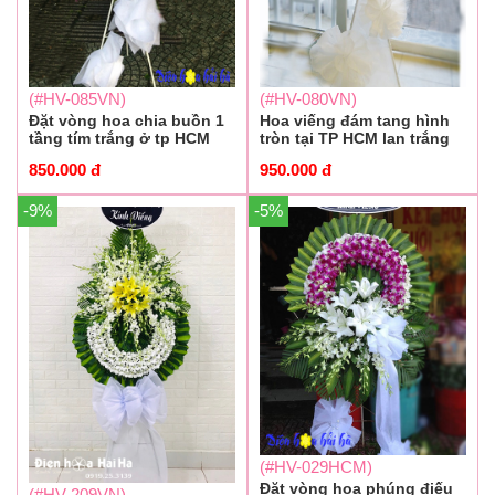
(#HV-085VN)
(#HV-080VN)
Đặt vòng hoa chia buồn 1
Hoa viếng đám tang hình
tầng tím trắng ở tp HCM
tròn tại TP HCM lan trắng
850.000
đ
950.000
đ
-9%
-5%
(#HV-029HCM)
Đặt vòng hoa phúng điếu
(#HV-209VN)