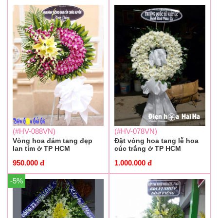
(#HV-088VN)
(#HV-078VN)
Vòng hoa đám tang đẹp
Đặt vòng hoa tang lễ hoa
lan tím ở TP HCM
cúc trắng ở TP HCM
950.000
đ
1.000.000
đ
-5%