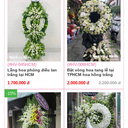
(#HV-045HCM)
(#HV-008HCM)
Lẵng hoa phúng điếu lan
Đặt vòng hoa tang lễ tại
trắng tại HCM
TPHCM hoa hồng trắng
1.700.000
đ
2.000.000
đ
2.200.000
đ
-10%