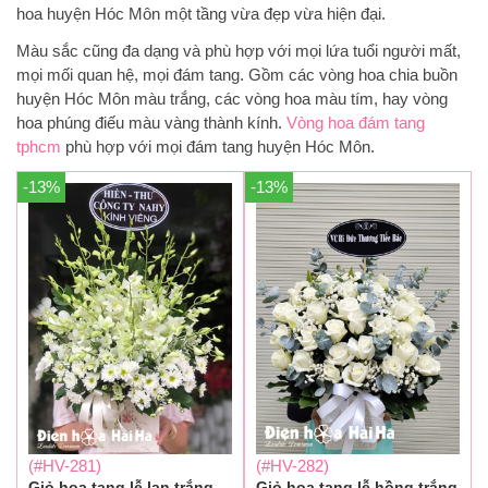
hoa huyện Hóc Môn một tầng vừa đẹp vừa hiện đại.
Màu sắc cũng đa dạng và phù hợp với mọi lứa tuổi người mất,
mọi mối quan hệ, mọi đám tang. Gồm các vòng hoa chia buồn
huyện Hóc Môn màu trắng, các vòng hoa màu tím, hay vòng
hoa phúng điếu màu vàng thành kính.
V
òng hoa đám tang
tphcm
phù hợp với mọi đám tang huyện Hóc Môn.
-13%
-13%
(#HV-281)
(#HV-282)
Giỏ hoa tang lễ lan trắng -
Giỏ hoa tang lễ hồng trắng