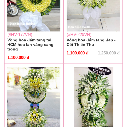
(#HV-177VN)
(#HV-229VN)
Vòng hoa đám tang tại
Vòng hoa đám tang đẹp -
HCM hoa lan vàng sang
Cõi Thiên Thu
trọng
1.100.000
đ
1.250.000
đ
1.100.000
đ