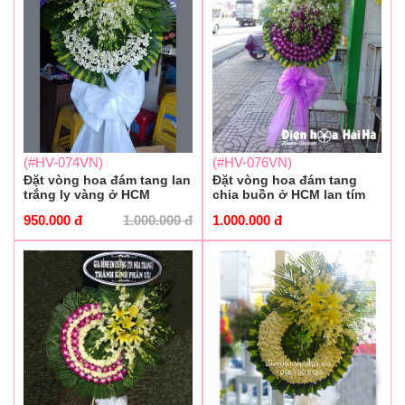
(#HV-074VN)
(#HV-076VN)
Đặt vòng hoa đám tang lan
Đặt vòng hoa đám tang
trắng ly vàng ở HCM
chia buồn ở HCM lan tím
950.000
đ
1.000.000
đ
1.000.000
đ