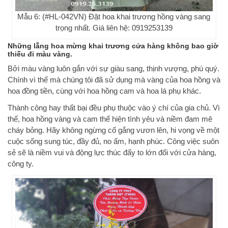
Mẫu 6: (#HL-042VN) Đặt hoa khai trương hồng vàng sang
trọng nhất. Giá liên hệ: 0919253139
Những lẵng hoa mừng khai trương cửa hàng không bao giờ
thiếu đi màu vàng.
Bởi màu vàng luôn gắn với sự giàu sang, thịnh vượng, phú quý.
Chính vì thế mà chúng tôi đã sử dụng mà vàng của hoa hồng và
hoa đồng tiền, cùng với hoa hồng cam và hoa lá phụ khác.
Thành công hay thất bại đều phụ thuộc vào ý chí của gia chủ. Vì
thế, hoa hồng vàng và cam thể hiện tình yêu và niềm đam mê
cháy bỏng. Hãy không ngừng cố gắng vươn lên, hi vọng về một
cuộc sống sung túc, đầy đủ, no ấm, hạnh phúc. Công việc suôn
sẻ sẽ là niềm vui và động lực thúc đẩy to lớn đối với cửa hàng,
công ty.