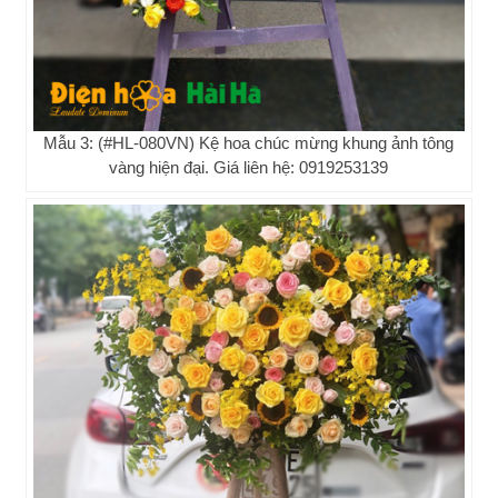
Mẫu 3: (#HL-080VN) Kệ hoa chúc mừng khung ảnh tông
vàng hiện đại. Giá liên hệ: 0919253139