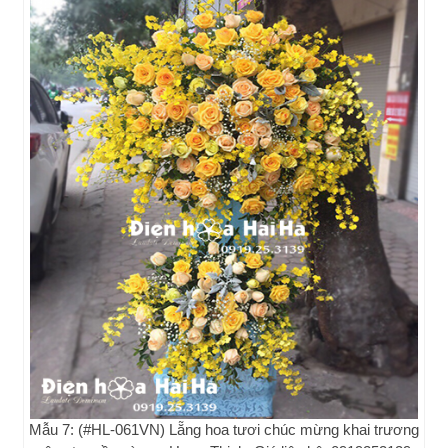
Mẫu 7: (#HL-061VN) Lẵng hoa tươi chúc mừng khai trương