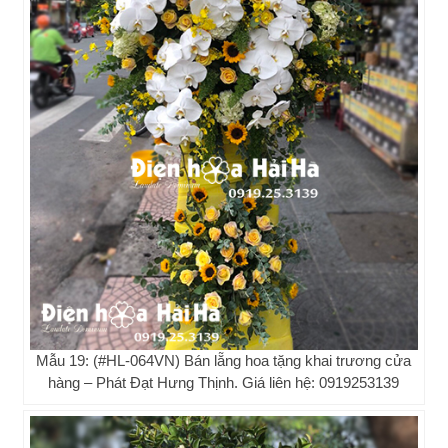
Mẫu 19: (#HL-064VN) Bán lẵng hoa tặng khai trương cửa
hàng – Phát Đạt Hưng Thịnh. Giá liên hệ: 0919253139