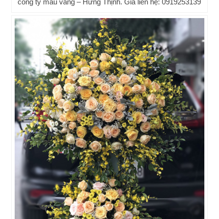
công ty mầu vàng – Hưng Thịnh. Giá liên hệ: 0919253139