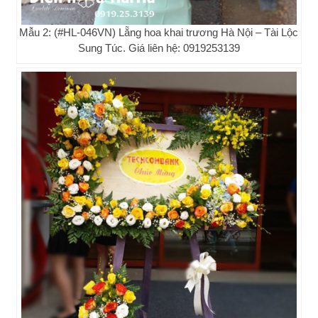
Mẫu 2: (#HL-046VN) Lẵng hoa khai trương Hà Nội – Tài Lộc
Sung Túc. Giá liên hệ: 0919253139