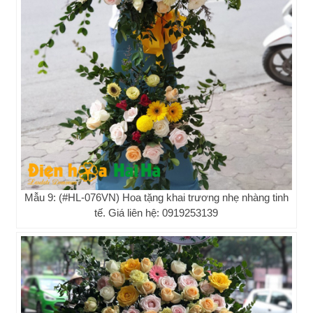
Mẫu 9: (#HL-076VN) Hoa tặng khai trương nhẹ nhàng tinh
tế. Giá liên hệ: 0919253139