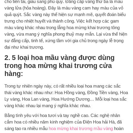
cho tiền tài, giàu sang phú quý. Đẳng cấp vàng thứ ba là màu
vàng lửa (hỏa hoàng). Đây là màu vàng cam hay màu của vỏ
quả quýt. Sắc vàng này thể hiện sự mạnh mẽ, quyết đoán biểu
trưng cho nhiệt huyết và thành công. Việc kết hợp các gam
màu vàng khác nhau trong lẵng hoa mừng khai trương tông
vàng, vừa mang ý nghĩa phong thuỷ may mắn. Lại vừa thể hiện
sự đẳng cấp, tinh tế, xứng tầm với gia chủ trong ngày lễ trọng
đại như khai trương.
2. 5 loại hoa mầu vàng được dùng
trong hoa mừng khai trương cửa
hàng:
Trong tự nhiên ngày này, có rất nhiều loại hoa mang các sắc
thái vàng khác nhau như: Hoa Hồng vàng, Đồng Tiền vàng, Hoa
Ly vàng, Hoa Lan vàng, Hoa Hướng Dương… Mỗi loại hoa sắc
vàng khác nhau lại mang ý nghĩa khác nhau.
Bằng tình yêu với hoa tươi và tay nghề cao. Các nghệ nhân
cắm hoa có nhiều năm kinh nghiệm của Điện Hoa hải Hà, đã
sáng tạo ra nhiều mẫu
hoa mừng khai trương mầu vàng
hoàn