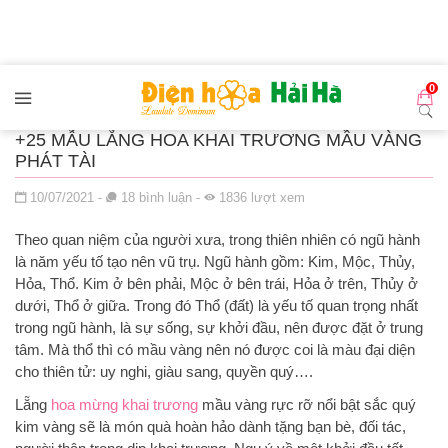
Đến nội dung chính
0
+25 MẪU LẴNG HOA KHAI TRƯƠNG MẦU VÀNG
PHÁT TÀI
Đăng ngày
10/07/2021
-
18
bình luận
-
1836
lượt xem
Theo quan niệm của người xưa, trong thiên nhiên có ngũ hành
là năm yếu tố tạo nên vũ trụ. Ngũ hành gồm: Kim, Mộc, Thủy,
Hỏa, Thổ. Kim ở bên phải, Mộc ở bên trái, Hỏa ở trên, Thủy ở
dưới, Thổ ở giữa. Trong đó Thổ (đất) là yếu tố quan trọng nhất
trong ngũ hành, là sự sống, sự khởi đầu, nên được đặt ở trung
tâm. Mà thổ thì có mầu vàng nên nó được coi là màu đại diện
cho thiên tử: uy nghi, giàu sang, quyền quý….
Lẵng
hoa mừng khai trương
mầu vàng rực rỡ nổi bật sắc quý
kim vàng sẽ là món quà hoàn hảo dành tặng bạn bè, đối tác,