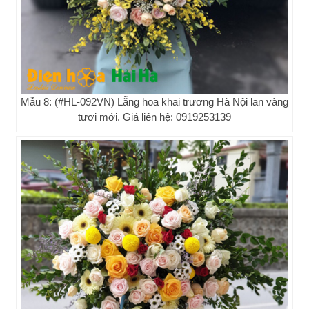
Mẫu 8: (#HL-092VN) Lẵng hoa khai trương Hà Nội lan vàng
tươi mới. Giá liên hệ: 0919253139