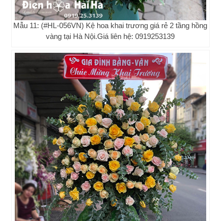
Mẫu 11: (#HL-056VN) Kệ hoa khai trương giá rẻ 2 tầng hồng
vàng tại Hà Nội.Giá liên hệ: 0919253139