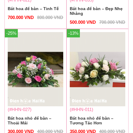
Bát hoa để bàn – Tinh Tế
Bát hoa để bàn – Đẹp Nhẹ
Nhàng
700.000
VND
800.000
VND
500.000
VND
700.000
VND
-25%
-13%
(#HHN-027)
(#HHN-011)
Bát hoa nhỏ để bàn –
Bát hoa nhỏ để bàn –
Thoải Mái
Tương Tác Hơn
300.000
VND
400.000
VND
350.000
VND
400.000
VND