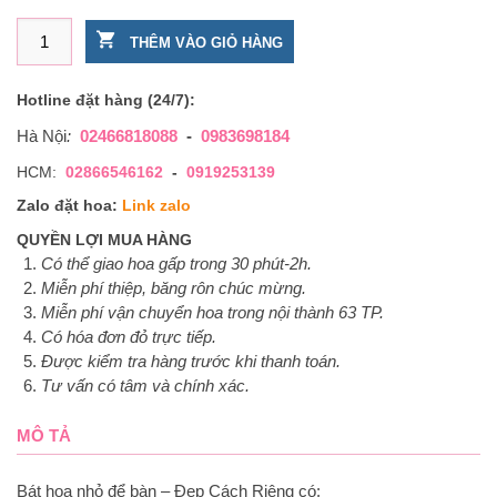
Bát hoa nhỏ để bàn – Đẹp Cách Riêng số lượng
THÊM VÀO GIỎ HÀNG
Hotline đặt hàng (24/7):
Hà Nội
:
02466818088
-
0983698184
HCM:
02866546162
-
0919253139
Zalo đặt hoa:
Link zalo
QUYỀN LỢI MUA HÀNG
Có thể giao hoa gấp trong 30 phút-2h.
Miễn phí thiệp, băng rôn chúc mừng.
Miễn phí vận chuyển hoa trong nội thành 63 TP.
Có hóa đơn đỏ trực tiếp.
Được kiểm tra hàng trước khi thanh toán.
Tư vấn có tâm và chính xác.
MÔ TẢ
Bát hoa nhỏ để bàn – Đẹp Cách Riêng có: