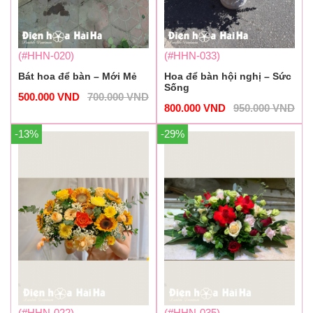
(#HHN-020)
(#HHN-033)
Bát hoa để bàn – Mới Mẻ
Hoa để bàn hội nghị – Sức
Sống
500.000
VND
700.000
VND
800.000
VND
950.000
VND
-13%
-29%
(#HHN-022)
(#HHN-035)