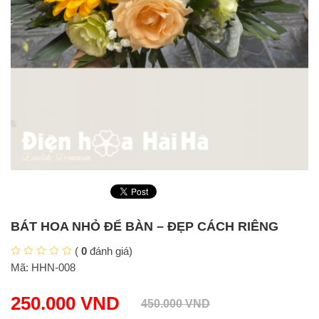
BÁT HOA NHỎ ĐỂ BÀN – ĐẸP CÁCH RIÊNG
(
0
đánh giá)
Mã:
HHN-008
250.000
VND
450.000
VND