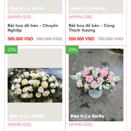
(#HHN-024)
(#HHN-036)
Bát hoa để bàn – Chuyên
Bát hoa để bàn – Cùng
Nghiệp
Thịnh Vượng
500.000
VND
550.000
VND
550.000
VND
750.000
VND
-13%
-29%
(#HHN-032)
(#HHN-020)