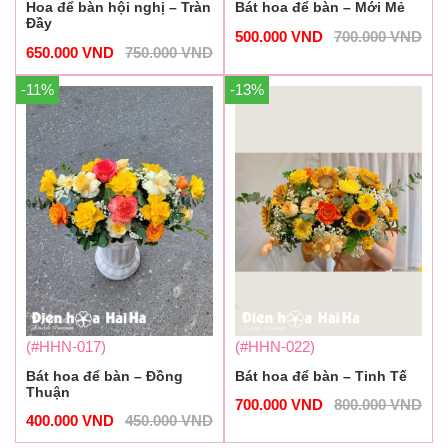
Hoa để bàn hội nghị – Tràn
Bát hoa để bàn – Mới Mẻ
Đầy
500.000
VND
700.000
VND
650.000
VND
750.000
VND
-11%
-13%
(#HHN-017)
(#HHN-022)
Bát hoa để bàn – Đồng
Bát hoa để bàn – Tinh Tế
Thuận
700.000
VND
800.000
VND
400.000
VND
450.000
VND