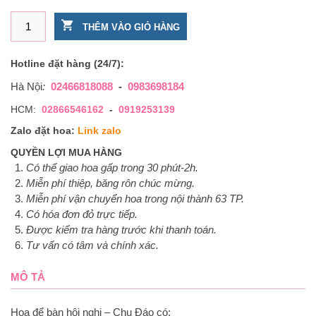
Hoa để bàn hội nghị - Chu Đáo số lượng
THÊM VÀO GIỎ HÀNG
Hotline đặt hàng (24/7):
Hà Nội
:
02466818088
-
0983698184
HCM:
02866546162
-
0919253139
Zalo đặt hoa:
Link zalo
QUYỀN LỢI MUA HÀNG
Có thể giao hoa gấp trong 30 phút-2h.
Miễn phí thiệp, băng rôn chúc mừng.
Miễn phí vận chuyển hoa trong nội thành 63 TP.
Có hóa đơn đỏ trực tiếp.
Được kiểm tra hàng trước khi thanh toán.
Tư vấn có tâm và chính xác.
MÔ TẢ
Hoa để bàn hội nghị – Chu Đáo có: