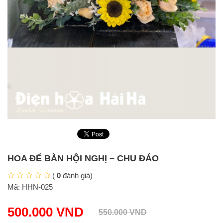
HOA ĐỂ BÀN HỘI NGHỊ – CHU ĐÁO
(
0
đánh giá)
Mã:
HHN-025
500.000
VND
550.000
VND