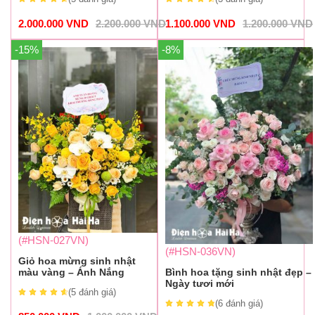
2.000.000
VND
2.200.000
VND
1.100.000
VND
1.200.000
VND
-15%
-8%
(#HSN-027VN)
(#HSN-036VN)
Giỏ hoa mừng sinh nhật
màu vàng – Ánh Nắng
Bình hoa tặng sinh nhật đẹp –
Ngày tươi mới
(5
đánh giá
)
(6
đánh giá
)