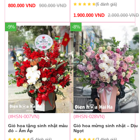
(6
đánh giá
)
800.000
VND
900.000
VND
1.900.000
VND
2.000.000
VND
-9%
-8%
(#HSN-007VN)
(#HSN-028VN)
Giỏ hoa tặng sinh nhật màu
Giỏ hoa mừng sinh nhật – Dịu
đỏ – Ấm Áp
Ngọt
(5
đánh giá
)
(3
đánh giá
)