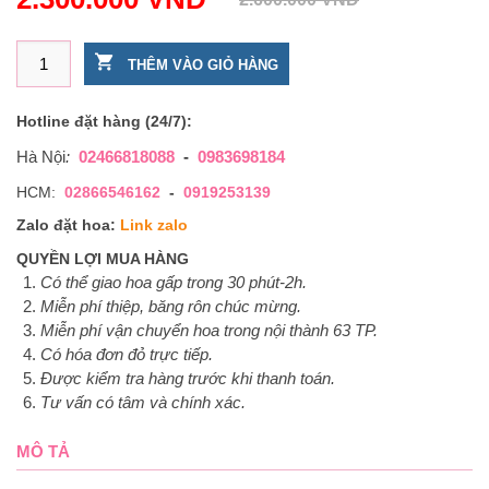
Bình hoa cúc mẫu đơn màu xanh – Thành công số lượng
THÊM VÀO GIỎ HÀNG
Hotline đặt hàng (24/7):
Hà Nội
:
02466818088
-
0983698184
HCM:
02866546162
-
0919253139
Zalo đặt hoa:
Link zalo
QUYỀN LỢI MUA HÀNG
Có thể giao hoa gấp trong 30 phút-2h.
Miễn phí thiệp, băng rôn chúc mừng.
Miễn phí vận chuyển hoa trong nội thành 63 TP.
Có hóa đơn đỏ trực tiếp.
Được kiểm tra hàng trước khi thanh toán.
Tư vấn có tâm và chính xác.
MÔ TẢ