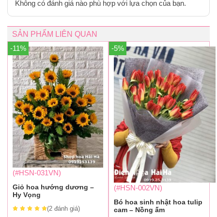
Không có đánh giá nào phù hợp với lựa chọn của bạn.
SẢN PHẨM LIÊN QUAN
-11%
-5%
(#HSN-031VN)
Giỏ hoa hướng dương –
(#HSN-002VN)
Hy Vọng
Bó hoa sinh nhật hoa tulip
(2
đánh giá
)
cam – Nồng ấm