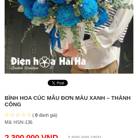
BÌNH HOA CÚC MẪU ĐƠN MÀU XANH – THÀNH
CÔNG
(
0
đánh giá)
Mã:
HSN-136
2.300.000
VND
2.600.000
VND