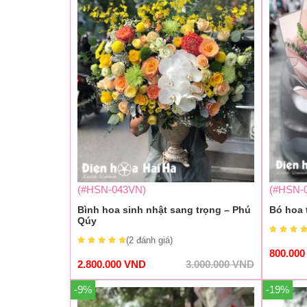
(#HSN-043VN)
(#HSN-
Bình hoa sinh nhật sang trọng – Phú
Bó hoa 
Qúy
(2
đánh giá
)
800.00
2.800.000
VND
3.000.000
VND
-9%
-19%