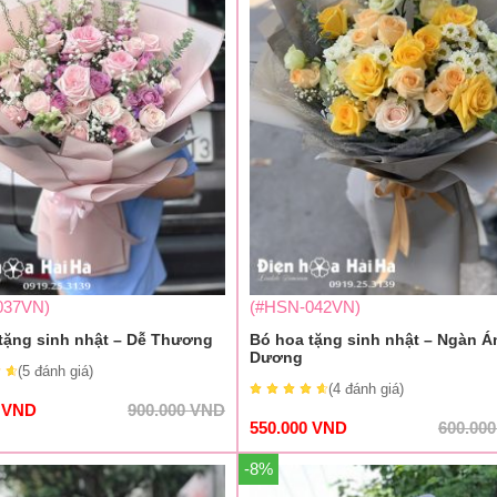
037VN)
(#HSN-042VN)
tặng sinh nhật – Dễ Thương
Bó hoa tặng sinh nhật – Ngàn Á
Dương
(5
đánh giá
)
(4
đánh giá
)
0
VND
900.000
VND
550.000
VND
600.00
-8%