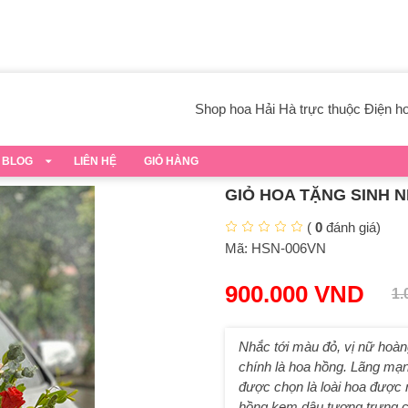
Shop hoa Hải Hà trực thuộc Điện hoa
BLOG
LIÊN HỆ
GIỎ HÀNG
GIỎ HOA TẶNG SINH 
(
0
đánh giá)
Mã:
HSN-006VN
900.000
VND
1.
Nhắc tới màu đỏ, vị nữ hoà
chính là hoa hồng. Lãng mạn 
được chọn là loài hoa được 
hồng kem dâu tượng trưng c