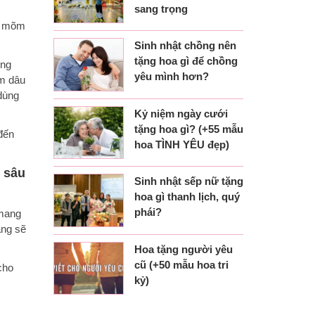
sang trọng
ủa mõm
Sinh nhật chồng nên
tặng hoa gì để chồng
ồng
yêu mình hơn?
em dâu
dùng
Kỷ niệm ngày cưới
tặng hoa gì? (+55 mẫu
đến
hoa TÌNH YÊU đẹp)
m sâu
Sinh nhật sếp nữ tặng
hoa gì thanh lịch, quý
phái?
 mang
ặng sẽ
Hoa tặng người yêu
cũ (+50 mẫu hoa tri
cho
kỷ)