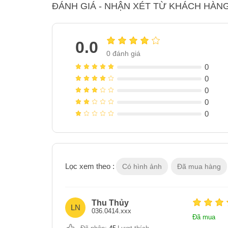
ĐÁNH GIÁ - NHẬN XÉT TỪ KHÁCH HÀN
0.0
0
đánh giá
0
0
0
0
0
Lọc xem theo :
Có hình ảnh
Đã mua hàng
Thu Thủy
LN
036.0414.xxx
Đã mua