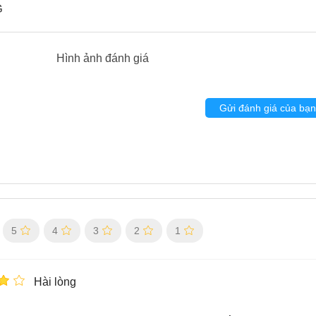
G
Hình ảnh đánh giá
Gửi đánh giá của bạn
5
4
3
2
1
Hài lòng