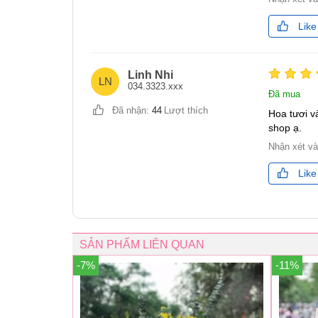
Like
Linh Nhi
LN
034.3323.xxx
Đã mua
Đã nhận:
44
Lượt thích
Hoa tươi v
shop ạ.
Nhận xét v
Like
SẢN PHẨM LIÊN QUAN
-7%
-11%