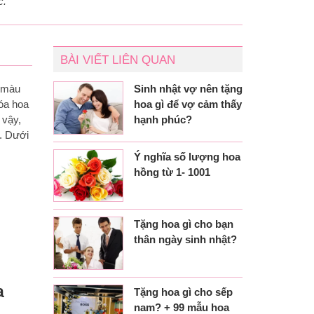
c.
BÀI VIẾT LIÊN QUAN
Sinh nhật vợ nên tặng
i màu
hoa gì để vợ cảm thấy
đóa hoa
hạnh phúc?
 vậy,
. Dưới
Ý nghĩa số lượng hoa
hồng từ 1- 1001
Tặng hoa gì cho bạn
thân ngày sinh nhật?
a
Tặng hoa gì cho sếp
nam? + 99 mẫu hoa