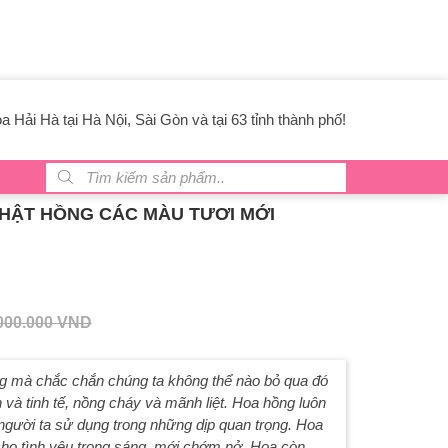
 Hải Hà tại Hà Nội, Sài Gòn và tại 63 tỉnh thành phố!
Tìm kiếm sản phẩm
NHẬT HỒNG CÁC MÀU TƯƠI MỚI
000.000
VND
ng mà chắc chắn chúng ta không thể nào bỏ qua đó
và tinh tế, nồng cháy và mãnh liệt. Hoa hồng luôn
người ta sử dụng trong những dịp quan trọng. Hoa
ho tình yêu trong sáng, mới chớm nở. Hoa còn