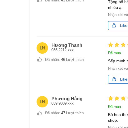
Đã nhận:
45
Lượt thích
Tặng bố bó
nhiều ạ.
Nhận xét v
Like
Hương Thanh
LN
035.2212.xxx
Đã mua
Đã nhận:
46
Lượt thích
Sếp mình r
Nhận xét v
Like
Phương Hằng
LN
039.9889.xxx
Đã mua
Đã nhận:
47
Lượt thích
Bó hoa thơ
shop.
Nhận xét v