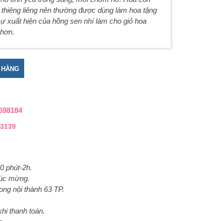
 thiêng liêng nên thường được dùng làm hoa tặng
sự xuất hiện của hồng sen nhí làm cho giỏ hoa
 hơn.
g các màu tươi mới số lượng
 HÀNG
698184
3139
0 phút-2h.
húc mừng.
ong nội thành 63 TP.
hi thanh toán.