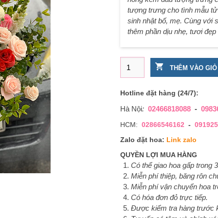
tượng trưng cho tình mẫu tử
sinh nhật bố, mẹ. Cùng với 
thêm phần dịu nhẹ, tươi đẹp
Giỏ hoa tặng sinh nhật hồn
THÊM VÀO GIỎ
Hotline đặt hàng (24/7):
Hà Nội
:
02466818088
-
0983
HCM:
02866546162
-
091925
Zalo đặt hoa:
Link zalo
QUYỀN LỢI MUA HÀNG
Có thể giao hoa gấp trong 3
Miễn phí thiệp, băng rôn c
Miễn phí vận chuyển hoa tr
Có hóa đơn đỏ trực tiếp.
Được kiểm tra hàng trước k