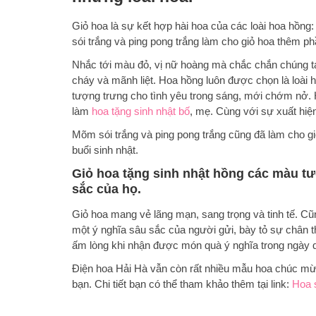
Giỏ hoa là sự kết hợp hài hoa của các loài hoa hồn
sói trắng và ping pong trắng làm cho giỏ hoa thêm p
Nhắc tới màu đỏ, vị nữ hoàng mà chắc chắn chúng ta
cháy và mãnh liệt. Hoa hồng luôn được chọn là loài
tượng trưng cho tình yêu trong sáng, mới chớm nở. 
làm
hoa tặng sinh nhật bố
, mẹ. Cùng với sự xuất hiệ
Mõm sói trắng và ping pong trắng cũng đã làm cho g
buổi sinh nhật.
Giỏ hoa tặng sinh nhật hồng các màu tươ
sắc của họ.
Giỏ hoa mang vẻ lãng mạn, sang trọng và tinh tế. C
một ý nghĩa sâu sắc của người gửi, bày tỏ sự chân
ấm lòng khi nhận được món quà ý nghĩa trong ngày q
Điện hoa Hải Hà vẫn còn rất nhiều mẫu hoa chúc mừ
bạn. Chi tiết bạn có thể tham khảo thêm tại link:
Hoa 