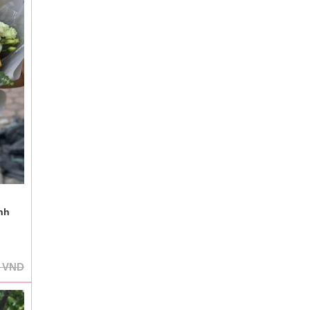
nh
0
VND