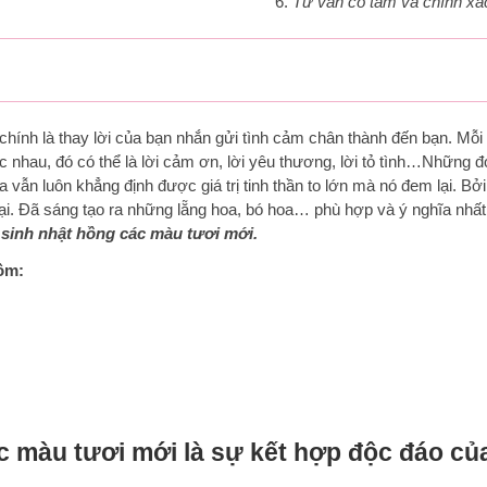
Tư vấn có tâm và chính xá
t chính là thay lời của bạn nhắn gửi tình cảm chân thành đến bạn. Mỗ
 nhau, đó có thể là lời cảm ơn, lời yêu thương, lời tỏ tình…Những 
a vẫn luôn khẳng định được giá trị tinh thần to lớn mà nó đem lại. Bởi
i. Đã sáng tạo ra những lẵng hoa, bó hoa… phù hợp và ý nghĩa nhất
 sinh nhật hồng các màu tươi mới.
ồm:
c màu tươi mới là sự kết hợp độc đáo củ