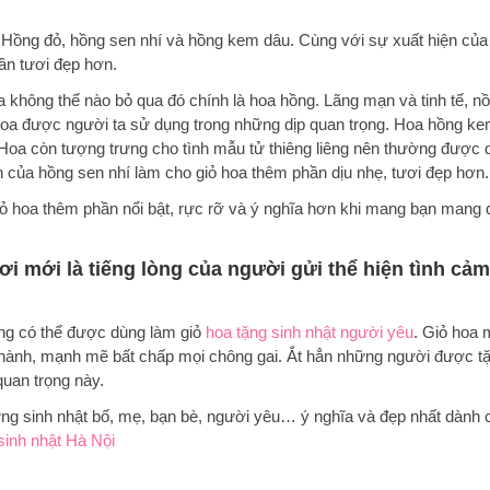
g: Hồng đỏ, hồng sen nhí và hồng kem dâu. Cùng với sự xuất hiện c
hần tươi đẹp hơn.
 không thể nào bỏ qua đó chính là hoa hồng. Lãng mạn và tinh tế, n
 hoa được người ta sử dụng trong những dịp quan trọng. Hoa hồng k
Hoa còn tượng trưng cho tình mẫu tử thiêng liêng nên thường được 
n của hồng sen nhí làm cho giỏ hoa thêm phần dịu nhẹ, tươi đẹp hơn.
iỏ hoa thêm phần nổi bật, rực rỡ và ý nghĩa hơn khi mang bạn mang 
i mới là tiếng lòng của người gửi thể hiện tình cả
ũng có thể được dùng làm giỏ
hoa tặng sinh nhật người yêu
. Giỏ hoa
 thành, mạnh mẽ bất chấp mọi chông gai. Ắt hẳn những người được t
uan trọng này.
ng sinh nhật bố, mẹ, bạn bè, người yêu… ý nghĩa và đẹp nhất dành 
sinh nhật Hà Nội