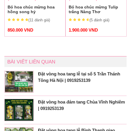
Bó hoa chúc mừng hoa
Bó hoa chúc mừng Tulip
hồng song hỷ
trắng Nàng Thơ
(11
đánh giá
)
(5
đánh giá
)
850.000
VND
1.900.000
VND
BÀI VIẾT LIÊN QUAN
Đặt vòng hoa tang lễ tại số 5 Trần Thánh
Tông Hà Nội | 0919253139
Đặt vòng hoa đám tang Chùa Vĩnh Nghiêm
| 0919253139
Đặt vòng hoa tang lễ Bình Thạnh giao