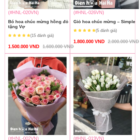
(#HNL-020VN)
(#HNL-026VN)
Bó hoa chúc mừng hồng đỏ
Giỏ hoa chúc mừng – Simple
tặng Vợ
(5
đánh giá
)
(15
đánh giá
)
1.800.000
VND
2.000.000
VND
1.500.000
VND
1.600.000
VND
(#HNL-002VN)
(#HNL-019VN)