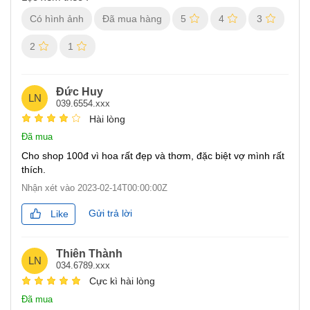
Có hình ảnh
Đã mua hàng
5
4
3
2
1
Đức Huy
LN
039.6554.xxx
Hài lòng
Đã mua
Cho shop 100đ vì hoa rất đẹp và thơm, đặc biệt vợ mình rất
thích.
Nhận xét vào
2023-02-14T00:00:00Z
Gửi trả lời
Like
Thiên Thành
LN
034.6789.xxx
Cực kì hài lòng
Đã mua