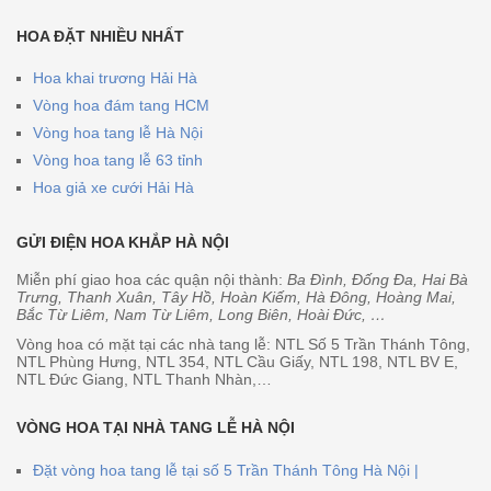
HOA ĐẶT NHIỀU NHẤT
Hoa khai trương Hải Hà
Vòng hoa đám tang HCM
Vòng hoa tang lễ Hà Nội
Vòng hoa tang lễ 63 tỉnh
Hoa giả xe cưới Hải Hà
GỬI ĐIỆN HOA KHẮP HÀ NỘI
Miễn phí giao hoa các quận nội thành:
Ba Đình, Đống Đa, Hai Bà
Trưng, Thanh Xuân, Tây Hồ, Hoàn Kiếm, Hà Đông, Hoàng Mai,
Bắc Từ Liêm, Nam Từ Liêm, Long Biên, Hoài Đức, …
Vòng hoa có mặt tại các nhà tang lễ: NTL Số 5 Trần Thánh Tông,
NTL Phùng Hưng, NTL 354, NTL Cầu Giấy, NTL 198, NTL BV E,
NTL Đức Giang, NTL Thanh Nhàn,…
VÒNG HOA TẠI NHÀ TANG LỄ HÀ NỘI
Đặt vòng hoa tang lễ tại số 5 Trần Thánh Tông Hà Nội |