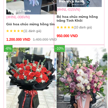
(#HNL-015VN)
Bó hoa chúc mừng hồng
(#HNL-006VN)
trắng Tinh Khôi
Giỏ hoa chúc mừng hồng tím
(10
đánh giá
)
(11
đánh giá
)
950.000
VND
1.200.000
VND
1.400.000
VND
-6%
-10%