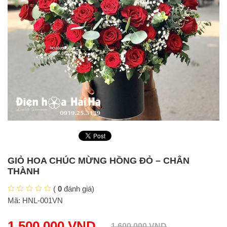
GIỎ HOA CHÚC MỪNG HỒNG ĐỎ – CHÂN
THÀNH
(
0
đánh giá)
Mã:
HNL-001VN
1.500.000
VND
1.600.000
VND