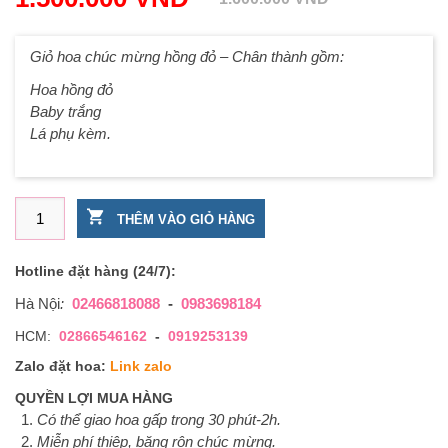
Giỏ hoa chúc mừng hồng đỏ – Chân thành gồm:
Hoa hồng đỏ
Baby trắng
Lá phụ kèm.
Giỏ hoa chúc mừng hồng đỏ - Chân thành số lượng
THÊM VÀO GIỎ HÀNG
Hotline đặt hàng (24/7):
Hà Nội
:
02466818088
-
0983698184
HCM:
02866546162
-
0919253139
Zalo đặt hoa:
Link zalo
QUYỀN LỢI MUA HÀNG
Có thể giao hoa gấp trong 30 phút-2h.
Miễn phí thiệp, băng rôn chúc mừng.