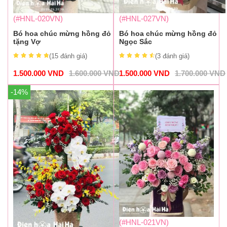
(#HNL-020VN)
(#HNL-027VN)
Bó hoa chúc mừng hồng đỏ
Bó hoa chúc mừng hồng đỏ
tặng Vợ
Ngọc Sắc
(15
đánh giá
)
(3
đánh giá
)
1.500.000
VND
1.600.000
VND
1.500.000
VND
1.700.000
VND
-14%
(#HNL-021VN)