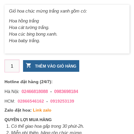
Giỏ hoa chúc mừng trắng xanh gồm có:
Hoa hồng trắng
Hoa cát tường trắng.
Hoa cúc bing bong xanh.
Hoa baby trắng.
Giỏ hoa chúc mừng trắng xanh số lượng
THÊM VÀO GIỎ HÀNG
Hotline đặt hàng (24/7):
Hà Nội
:
02466818088
-
0983698184
HCM:
02866546162
-
0919253139
Zalo đặt hoa:
Link zalo
QUYỀN LỢI MUA HÀNG
Có thể giao hoa gấp trong 30 phút-2h.
Miễn phí thiệp, băng rôn chúc mừng.