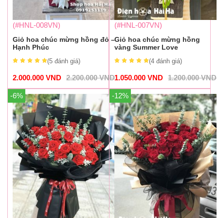
(#HNL-008VN)
(#HNL-007VN)
Giỏ hoa chúc mừng hồng đỏ –
Giỏ hoa chúc mừng hồng
Hạnh Phúc
vàng Summer Love
(5
đánh giá
)
(4
đánh giá
)
2.000.000
VND
2.200.000
VND
1.050.000
VND
1.200.000
VND
-6%
-12%