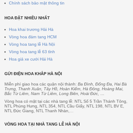
Chính sách bảo mật thông tin
HOA ĐẶT NHIỀU NHẤT
Hoa khai trương Hải Hà
Vòng hoa đám tang HCM
Vòng hoa tang lễ Hà Nội
Vòng hoa tang lễ 63 tỉnh
Hoa giả xe cưới Hải Hà
GỬI ĐIỆN HOA KHẮP HÀ NỘI
Miễn phí giao hoa các quận nội thành:
Ba Đình, Đống Đa, Hai Bà
Trưng, Thanh Xuân, Tây Hồ, Hoàn Kiếm, Hà Đông, Hoàng Mai,
Bắc Từ Liêm, Nam Từ Liêm, Long Biên, Hoài Đức, …
Vòng hoa có mặt tại các nhà tang lễ: NTL Số 5 Trần Thánh Tông,
NTL Phùng Hưng, NTL 354, NTL Cầu Giấy, NTL 198, NTL BV E,
NTL Đức Giang, NTL Thanh Nhàn,…
VÒNG HOA TẠI NHÀ TANG LỄ HÀ NỘI