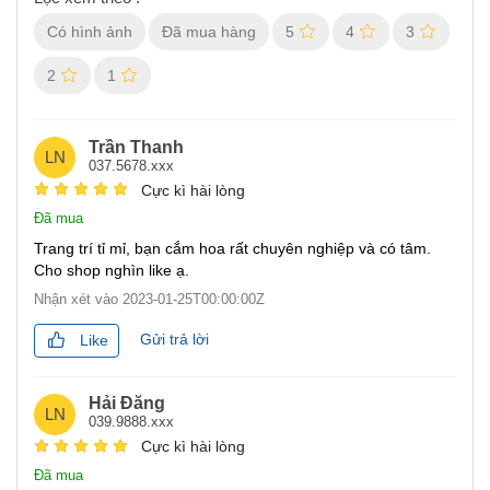
Có hình ảnh
Đã mua hàng
5
4
3
2
1
Trần Thanh
LN
037.5678.xxx
Cực kì hài lòng
Đã mua
Trang trí tỉ mỉ, bạn cắm hoa rất chuyên nghiệp và có tâm.
Cho shop nghìn like ạ.
Nhận xét vào
2023-01-25T00:00:00Z
Gửi trả lời
Like
Hải Đăng
LN
039.9888.xxx
Cực kì hài lòng
Đã mua