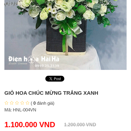
GIỎ HOA CHÚC MỪNG TRẮNG XANH
(
0
đánh giá)
Mã:
HNL-004VN
1.100.000
VND
1.200.000
VND