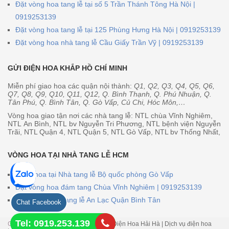
Đặt vòng hoa tang lễ tại số 5 Trần Thánh Tông Hà Nội |
0919253139
Đặt vòng hoa tang lễ tại 125 Phùng Hưng Hà Nội | 0919253139
Đặt vòng hoa nhà tang lễ Cầu Giấy Trần Vỹ | 0919253139
GỬI ĐIỆN HOA KHẮP HỒ CHÍ MINH
Miễn phí giao hoa các quận nội thành:
Q1, Q2, Q3, Q4, Q5, Q6,
Q7, Q8, Q9, Q10, Q11, Q12, Q. Bình Thạnh, Q. Phú Nhuận, Q.
Tân Phú, Q. Bình Tân, Q. Gò Vấp, Củ Chi, Hóc Môn,…
Vòng hoa giao tận nơi các nhà tang lễ: NTL chùa Vĩnh Nghiêm,
NTL An Bình, NTL bv Nguyễn Tri Phương, NTL bệnh viện Nguyễn
Trãi, NTL Quận 4, NTL Quận 5, NTL Gò Vấp, NTL bv Thống Nhất,
VÒNG HOA TẠI NHÀ TANG LỄ HCM
Vòng hoa tại Nhà tang lễ Bộ quốc phòng Gò Vấp
Đặt vòng hoa đám tang Chùa Vĩnh Nghiêm | 0919253139
Vòng hoa nhà tang lễ An Lạc Quận Bình Tân
Chat Facebook
Tel: 0919.253.139
Copyright © 2026
Shop Hoa Hải Hà - Điện Hoa Hải Hà | Dịch vụ điện hoa