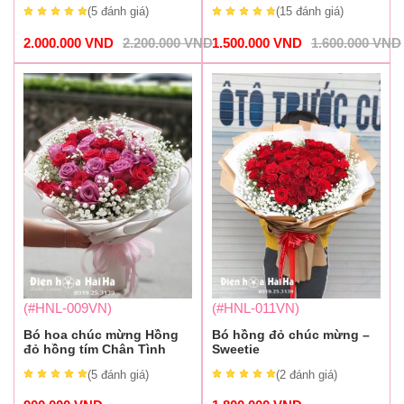
(5
đánh giá
)
(15
đánh giá
)
2.000.000
VND
2.200.000
VND
1.500.000
VND
1.600.000
VND
(#HNL-009VN)
(#HNL-011VN)
Bó hoa chúc mừng Hồng
Bó hồng đỏ chúc mừng –
đỏ hồng tím Chân Tình
Sweetie
(5
đánh giá
)
(2
đánh giá
)