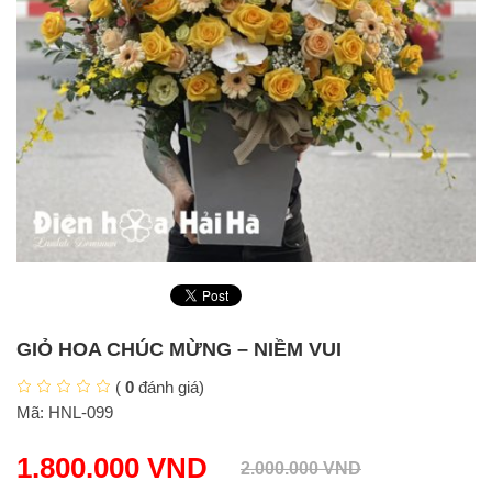
GIỎ HOA CHÚC MỪNG – NIỀM VUI
(
0
đánh giá)
Mã:
HNL-099
1.800.000
VND
2.000.000
VND