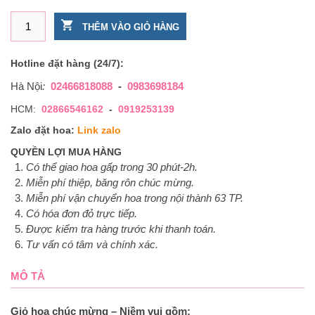
Giỏ hoa chúc mừng – Niềm vui số lượng
THÊM VÀO GIỎ HÀNG
Hotline đặt hàng (24/7):
Hà Nội
:
02466818088
-
0983698184
HCM:
02866546162
-
0919253139
Zalo đặt hoa:
Link zalo
QUYỀN LỢI MUA HÀNG
Có thể giao hoa gấp trong 30 phút-2h.
Miễn phí thiệp, băng rôn chúc mừng.
Miễn phí vận chuyển hoa trong nội thành 63 TP.
Có hóa đơn đỏ trực tiếp.
Được kiểm tra hàng trước khi thanh toán.
Tư vấn có tâm và chính xác.
MÔ TẢ
Giỏ hoa chúc mừng – Niềm vui gồm: