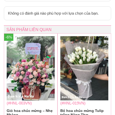
Không có đánh giá nào phù hợp với lựa chọn của bạn.
SẢN PHẨM LIÊN QUAN
-6%
(#HNL-003VN)
(#HNL-019VN)
Giỏ hoa chúc mừng – Nhẹ
Bó hoa chúc mừng Tulip
Nhàng
trắng Nàng Thơ