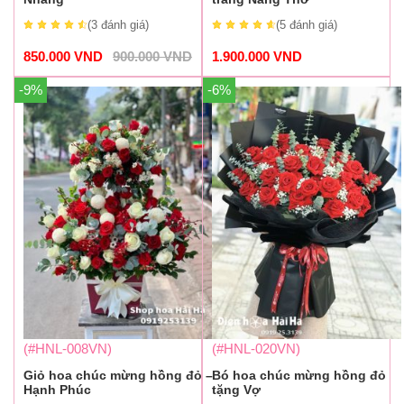
(3
đánh giá
)
(5
đánh giá
)
850.000
VND
900.000
VND
1.900.000
VND
-9%
-6%
(#HNL-008VN)
(#HNL-020VN)
Giỏ hoa chúc mừng hồng đỏ –
Bó hoa chúc mừng hồng đỏ
Hạnh Phúc
tặng Vợ