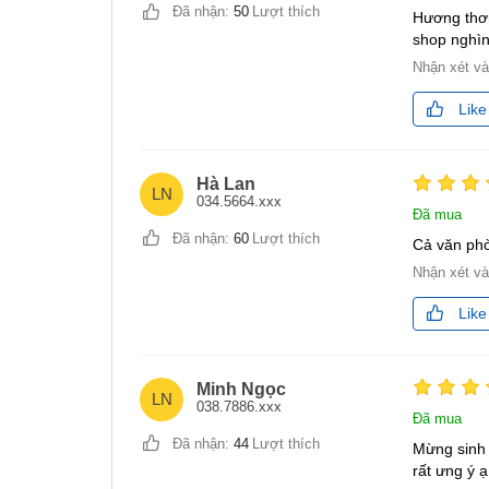
Đã nhận:
50
Lượt thích
Hương thơm
shop nghìn 
Nhận xét v
Like
Hà Lan
LN
034.5664.xxx
Đã mua
Đã nhận:
60
Lượt thích
Cả văn phò
Nhận xét v
Like
Minh Ngọc
LN
038.7886.xxx
Đã mua
Đã nhận:
44
Lượt thích
Mừng sinh 
rất ưng ý ạ