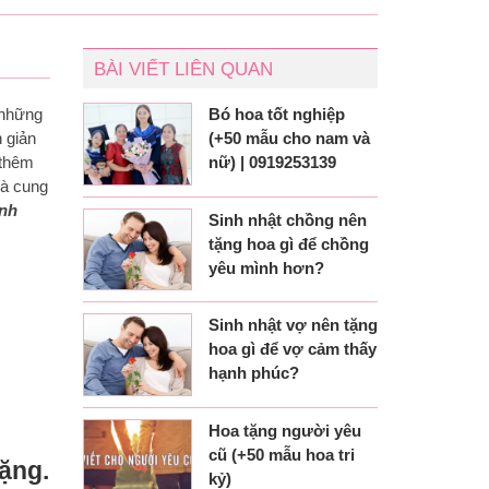
BÀI VIẾT LIÊN QUAN
Bó hoa tốt nghiệp
 những
(+50 mẫu cho nam và
 giản
nữ) | 0919253139
 thêm
Hà cung
inh
Sinh nhật chồng nên
tặng hoa gì để chồng
yêu mình hơn?
Sinh nhật vợ nên tặng
hoa gì để vợ cảm thấy
hạnh phúc?
Hoa tặng người yêu
cũ (+50 mẫu hoa tri
ặng.
kỷ)