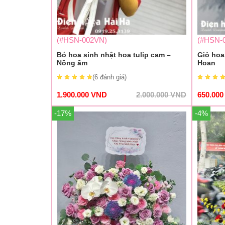
(#HSN-002VN)
(#HSN-
Bó hoa sinh nhật hoa tulip cam –
Giỏ hoa
Nồng ấm
Hoan
(6
đánh giá
)
1.900.000
VND
2.000.000
VND
650.00
-17%
-4%