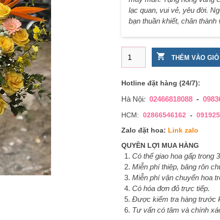
lạc quan, vui vẻ, yêu đời. N
bạn thuần khiết, chân thành 
Giỏ hoa tặng sinh nhật hồng
THÊM VÀO GIỎ
Hotline đặt hàng (24/7):
Hà Nội
:
02466818088
-
0983
HCM:
02866546162
-
091925
Zalo đặt hoa:
Link zalo
QUYỀN LỢI MUA HÀNG
Có thể giao hoa gấp trong 3
Miễn phí thiệp, băng rôn c
Miễn phí vận chuyển hoa tr
Có hóa đơn đỏ trực tiếp.
Được kiểm tra hàng trước k
Tư vấn có tâm và chính xá