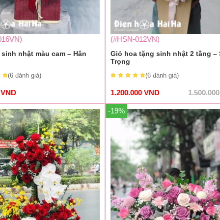
016VN)
(#HSN-012VN)
 sinh nhật màu cam – Hân
Giỏ hoa tặng sinh nhật 2 tầng –
Trọng
(6
đánh giá
)
(6
đánh giá
)
0
VND
1.200.000
VND
1.500.00
-19%