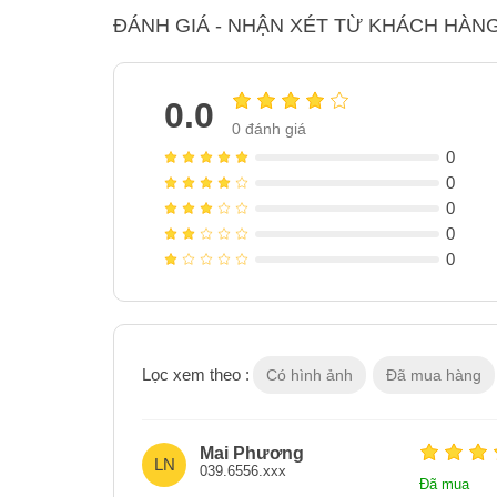
ĐÁNH GIÁ - NHẬN XÉT TỪ KHÁCH HÀN
0.0
0
đánh giá
0
0
0
0
0
Lọc xem theo :
Có hình ảnh
Đã mua hàng
Mai Phương
LN
039.6556.xxx
Đã mua