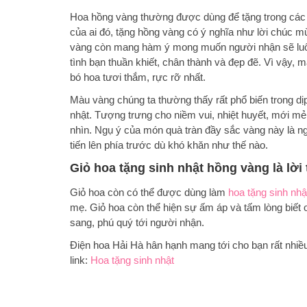
Hoa hồng vàng thường được dùng để tặng trong các d
của ai đó, tặng hồng vàng có ý nghĩa như lời chúc m
vàng còn mang hàm ý mong muốn người nhận sẽ luôn l
tình bạn thuần khiết, chân thành và đẹp đẽ. Vì vậy,
bó hoa tươi thắm, rực rỡ nhất.
Màu vàng chúng ta thường thấy rất phổ biến trong d
nhật. Tượng trưng cho niềm vui, nhiệt huyết, mới mẻ
nhìn. Ngụ ý của món quà tràn đầy sắc vàng này là n
tiến lên phía trước dù khó khăn như thế nào.
Giỏ hoa tặng sinh nhật hồng vàng là lời
Giỏ hoa còn có thể được dùng làm
hoa tặng sinh nhậ
mẹ. Giỏ hoa còn thể hiện sự ấm áp và tấm lòng biết 
sang, phú quý tới người nhận.
Điện hoa Hải Hà hân hạnh mang tới cho bạn rất nhiều 
link:
Hoa tặng sinh nhật