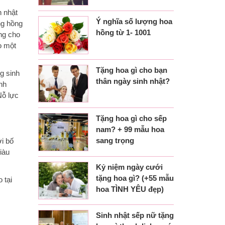
h nhật
Ý nghĩa số lượng hoa
ng hồng
hồng từ 1- 1001
ng cho
ọ một
Tặng hoa gì cho bạn
g sinh
thân ngày sinh nhật?
nh
Nỗ lực
Tặng hoa gì cho sếp
nam? + 99 mẫu hoa
sang trọng
ới bố
iàu
Kỷ niệm ngày cưới
tặng hoa gì? (+55 mẫu
 tại
hoa TÌNH YÊU đẹp)
Sinh nhật sếp nữ tặng