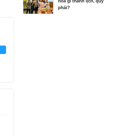
hoa gì thanh lịch, quý
phái?