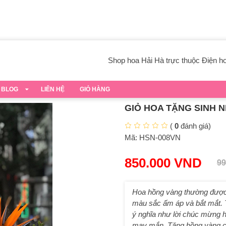
Shop hoa Hải Hà trực thuộc Điện hoa
BLOG
LIÊN HỆ
GIỎ HÀNG
GIỎ HOA TẶNG SINH 
(
0
đánh giá)
Mã:
HSN-008VN
850.000
VND
99
Hoa hồng vàng thường được d
màu sắc ấm áp và bắt mắt. T
ý nghĩa như lời chúc mừng họ
may mắn. Tặng hồng vàng 