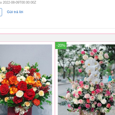
ào
2022-08-09T00:00:00Z
Gửi trả lời
-20%