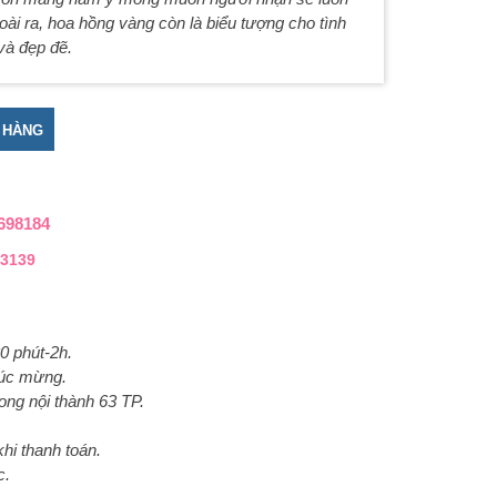
goài ra, hoa hồng vàng còn là biểu tượng cho tình
và đẹp đẽ.
 vàng - Nét tươi thắm số lượng
 HÀNG
698184
3139
0 phút-2h.
húc mừng.
ong nội thành 63 TP.
hi thanh toán.
c.