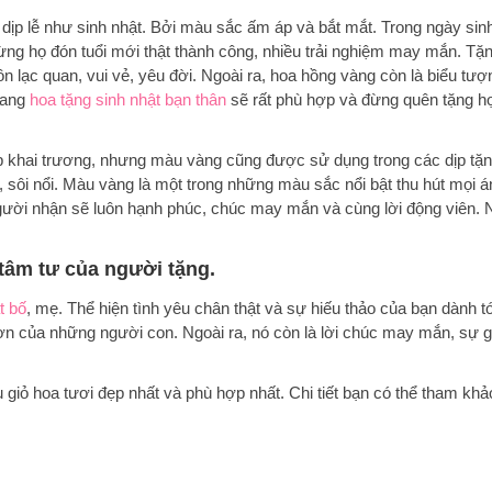
ịp lễ như sinh nhật. Bởi màu sắc ấm áp và bắt mắt. Trong ngày sin
ừng họ đón tuổi mới thật thành công, nhiều trải nghiệm may mắn. Tặ
ạc quan, vui vẻ, yêu đời. Ngoài ra, hoa hồng vàng còn là biểu tượ
 mang
hoa tặng sinh nhật bạn thân
sẽ rất phù hợp và đừng quên tặng h
ịp khai trương, nhưng màu vàng cũng được sử dụng trong các dịp tặn
, sôi nổi. Màu vàng là một trong những màu sắc nổi bật thu hút mọi á
gười nhận sẽ luôn hạnh phúc, chúc may mắn và cùng lời động viên. 
 tâm tư của người tặng.
t bố
, mẹ. Thể hiện tình yêu chân thật và sự hiếu thảo của bạn dành t
ơn của những người con. Ngoài ra, nó còn là lời chúc may mắn, sự g
giỏ hoa tươi đẹp nhất và phù hợp nhất. Chi tiết bạn có thể tham khảo