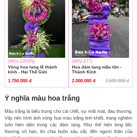
(#HV-235VN)
(#HV-277)
Vòng hoa tang lễ thành
Hoa đám tang mầu tím -
kính - Hai Thế Giới
Thành Kính
1.750.000
đ
2.000.000
đ
2.500.000
đ
Ý nghĩa màu hoa trắng
Màu trắng là biểu trưng cho cái chết, sự mất mát, đau thương.
Vậy nên hình ảnh vòng hoa màu trắng tinh khiết, trang nghiêm
luôn hiện diện trong các đám tang. Như thể hiện lòng tiếc
thương vô hạn, lời chia buồn sâu sắc đến người thân của