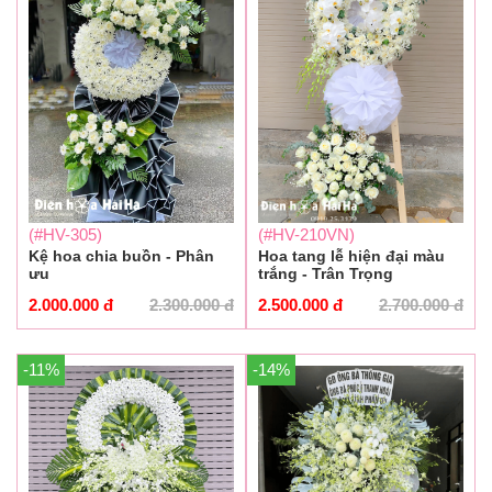
(#HV-305)
(#HV-210VN)
Kệ hoa chia buồn - Phân
Hoa tang lễ hiện đại màu
ưu
trắng - Trân Trọng
2.000.000
đ
2.300.000
đ
2.500.000
đ
2.700.000
đ
-11%
-14%