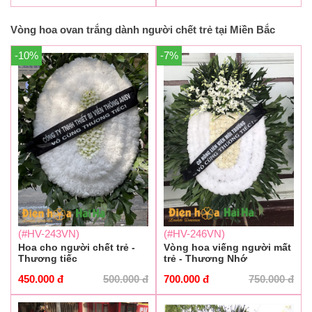
Vòng hoa ovan trắng dành người chết trẻ tại Miền Bắc
-10%
-7%
(#HV-243VN)
(#HV-246VN)
Hoa cho người chết trẻ -
Vòng hoa viếng người mất
Thương tiếc
trẻ - Thương Nhớ
450.000
đ
500.000
đ
700.000
đ
750.000
đ