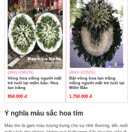
(#HV-096VN)
(#HV-019VN)
Vòng hoa viếng người mất
Đặt vòng hoa lan trắng
trẻ tuổi tại miền bắc- Hoa
viếng người mất trẻ tuổi tại
lan trắng
Miền Bắc
850.000
đ
1.750.000
đ
Ý nghĩa màu sắc hoa tím
Màu tím là gam màu tượng trưng cho sự nhớ thương, tiếc nuối
một cách nhẹ nhàng, không quá bi thương. Sắc hoa tím giản dị,