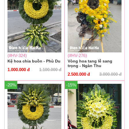
(#HV-324)
(#HV-276)
Kệ hoa chia buồn - Phù Du
Vòng hoa tang lễ sang
trọng - Ngàn Thu
1.000.000
đ
1.100.000
đ
2.500.000
đ
3.000.000
đ
-20%
-15%