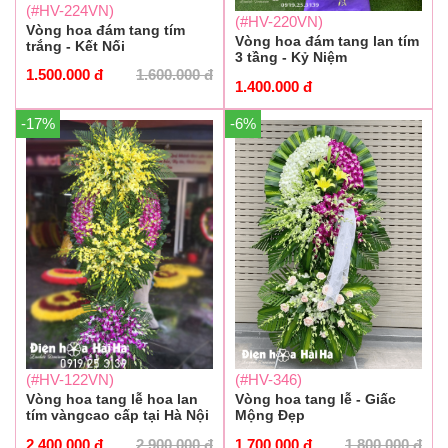
(#HV-224VN)
(#HV-220VN)
Vòng hoa đám tang tím
Vòng hoa đám tang lan tím
trắng - Kết Nối
3 tầng - Kỷ Niệm
1.500.000
đ
1.600.000
đ
1.400.000
đ
-17%
-6%
(#HV-122VN)
(#HV-346)
Vòng hoa tang lễ hoa lan
Vòng hoa tang lễ - Giấc
tím vàngcao cấp tại Hà Nội
Mộng Đẹp
2.400.000
đ
2.900.000
đ
1.700.000
đ
1.800.000
đ