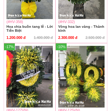
(#HV-358)
(#HV-332)
Hoa chia buồn tang lễ - Lời
Vòng hoa lan vàng - Thành
Tiễn Biệt
kính
1.200.000
đ
1.400.000
đ
2.300.000
đ
2.500.000
đ
-17%
-10%
(#HV-125VN)
(#HV-127VN)