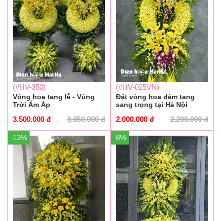
(#HV-350)
(#HV-025VN)
Vòng hoa tang lễ - Vùng
Đặt vòng hoa đám tang
Trời Ấm Áp
sang trọng tại Hà Nội
3.500.000
đ
3.950.000
đ
2.000.000
đ
2.200.000
đ
-13%
-8%