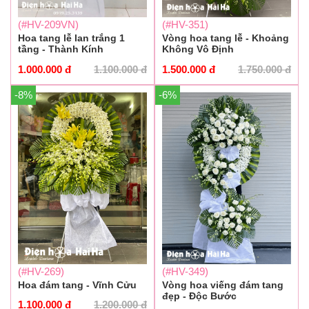
(#HV-209VN)
(#HV-351)
Hoa tang lễ lan trắng 1
Vòng hoa tang lễ - Khoảng
tầng - Thành Kính
Không Vô Định
1.000.000
đ
1.100.000
đ
1.500.000
đ
1.750.000
đ
-8%
-6%
(#HV-269)
(#HV-349)
Hoa đám tang - Vĩnh Cửu
Vòng hoa viếng đám tang
đẹp - Độc Bước
1.100.000
đ
1.200.000
đ