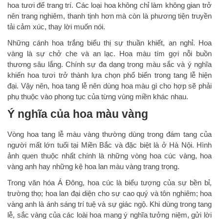
hoa tươi để trang trí. Các loại hoa không chỉ làm không gian trở
nên trang nghiêm, thanh tịnh hơn mà còn là phương tiện truyền
tải cảm xúc, thay lời muốn nói.
Những cánh hoa trắng biểu thị sự thuần khiết, an nghỉ. Hoa
vàng là sự chở che và an lạc. Hoa màu tím gợi nỗi buồn
thương sâu lắng. Chính sự đa dạng trong màu sắc và ý nghĩa
khiến hoa tươi trở thành lựa chọn phổ biến trong tang lễ hiện
đại. Vậy nên, hoa tang lễ nên dùng hoa màu gì cho hợp sẽ phải
phụ thuộc vào phong tục của từng vùng miền khác nhau.
Ý nghĩa của hoa màu vàng
Vòng hoa tang lễ màu vàng thường dùng trong đám tang của
người mất lớn tuổi tại Miền Bắc và đặc biệt là ở Hà Nội. Hình
ảnh quen thuộc nhất chính là những vòng hoa cúc vàng, hoa
vàng anh hay những kệ hoa lan màu vàng trang trọng.
Trong văn hóa Á Đông, hoa cúc là biểu tượng của sự bền bỉ,
trường thọ; hoa lan đại diện cho sự cao quý và tôn nghiêm; hoa
vàng anh là ánh sáng trí tuệ và sự giác ngộ. Khi dùng trong tang
lễ, sắc vàng của các loài hoa mang ý nghĩa tưởng niệm, gửi lời