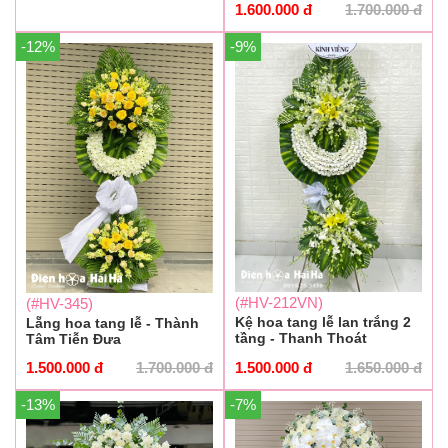
1.600.000
đ
1.700.000
đ
-12%
-9%
(#HV-212VN)
(#HV-345)
Kệ hoa tang lễ lan trắng 2
Lẵng hoa tang lễ - Thành
tầng - Thanh Thoát
Tâm Tiễn Đưa
1.500.000
đ
1.650.000
đ
1.500.000
đ
1.700.000
đ
-13%
-7%