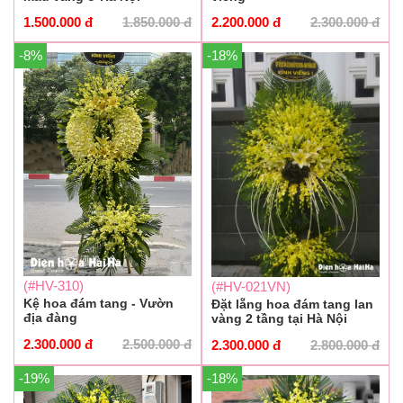
1.500.000
đ
1.850.000
đ
2.200.000
đ
2.300.000
đ
-8%
-18%
(#HV-310)
(#HV-021VN)
Kệ hoa đám tang - Vườn
Đặt lẵng hoa đám tang lan
địa đàng
vàng 2 tầng tại Hà Nội
2.300.000
đ
2.500.000
đ
2.300.000
đ
2.800.000
đ
-19%
-18%