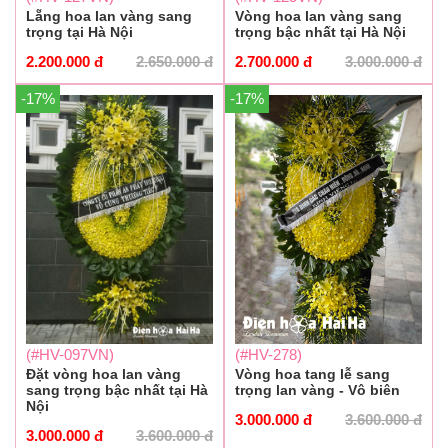
Vòng hoa lan vàng sang
Lẵng hoa lan vàng sang
trọng bậc nhất tại Hà Nội
trọng tại Hà Nội
2.700.000
đ
3.000.000
đ
2.200.000
đ
2.650.000
đ
-17%
-17%
(#HV-097VN)
(#HV-278)
Đặt vòng hoa lan vàng
Vòng hoa tang lễ sang
sang trọng bậc nhất tại Hà
trọng lan vàng - Vô biên
Nội
3.000.000
đ
3.600.000
đ
3.000.000
đ
3.600.000
đ