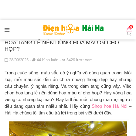
Đến nội dung chính
0
HOA TANG LỄ NÊN DÙNG HOA MÀU GÌ CHO
HỢP?
Đăng ngày
28/09/2025
-
44
bình luận
-
3426
lượt xem
Trong cuộc sống, màu sắc có ý nghĩa vô cùng quan trọng. Mỗi
loại, mỗi màu sắc đều ẩn chứa những thông điệp hay những
câu chuyện, ý nghĩa riêng. Và trong đám tang cũng vậy. Việc
chọn hoa tang lễ nên dùng hoa màu gì cho hợp? Hay vòng hoa
viếng có những loại nào? Đây là thắc mắc chung mà mọi người
đều đang quan tâm nhiều nhất. Hãy cùng
Shop hoa Hà Nội
–
Hải Hà chúng tôi tìm câu trả lời trong bài viết dưới đây.