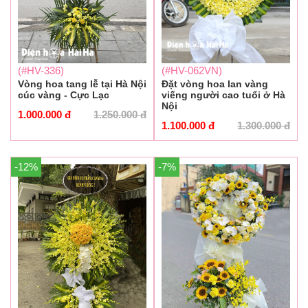
(#HV-336)
(#HV-062VN)
Vòng hoa tang lễ tại Hà Nội
Đặt vòng hoa lan vàng
cúc vàng - Cực Lạc
viếng người cao tuổi ở Hà
Nội
1.000.000
đ
1.250.000
đ
1.100.000
đ
1.300.000
đ
-12%
-7%