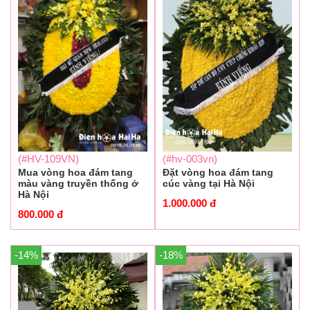
(#HV-109VN)
(#hv-003vn)
Mua vòng hoa đám tang
Đặt vòng hoa đám tang
màu vàng truyền thống ở
cúc vàng tại Hà Nội
Hà Nội
1.000.000
đ
800.000
đ
-14%
-18%