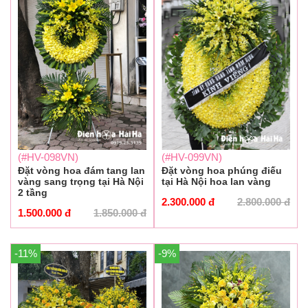
(#HV-098VN)
(#HV-099VN)
Đặt vòng hoa đám tang lan
Đặt vòng hoa phúng điếu
vàng sang trọng tại Hà Nội
tại Hà Nội hoa lan vàng
2 tầng
2.300.000
đ
2.800.000
đ
1.500.000
đ
1.850.000
đ
-11%
-9%