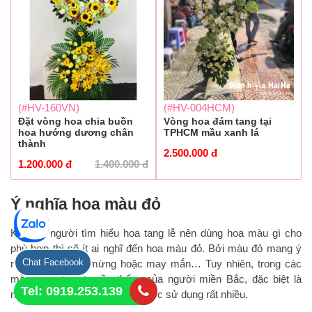
(#HV-160VN)
(#HV-004HCM)
Đặt vòng hoa chia buồn
Vòng hoa đám tang tại
hoa hướng dương chân
TPHCM mầu xanh lá
thành
2.500.000
đ
1.200.000
đ
1.400.000
đ
Ý nghĩa hoa màu đỏ
Khi mọi người tìm hiểu hoa tang lễ nên dùng hoa màu gì cho
phù hợp thì sẽ ít ai nghĩ đến hoa màu đỏ. Bởi màu đỏ mang ý
Chat Facebook
nghĩa về sự vui mừng hoặc may mắn… Tuy nhiên, trong các
mẫu vòng hoa truyền thống của người miền Bắc, đặc biệt là
Tel: 0919.253.139
người Hà Nội thì màu đỏ lại được sử dụng rất nhiều.