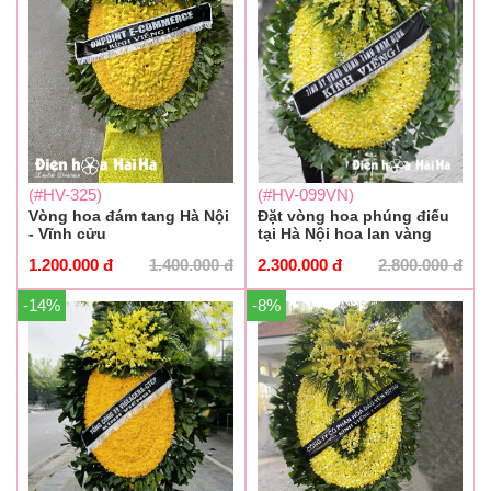
(#HV-325)
(#HV-099VN)
Vòng hoa đám tang Hà Nội
Đặt vòng hoa phúng điếu
- Vĩnh cửu
tại Hà Nội hoa lan vàng
1.200.000
đ
1.400.000
đ
2.300.000
đ
2.800.000
đ
-14%
-8%