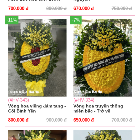
700.000
đ
800.000
đ
670.000
đ
750.000
đ
-11%
-7%
(#HV-343)
(#HV-334)
Vòng hoa viếng đám tang -
Vòng hoa truyền thống
Cõi Bình Yên
miền bắc - Trở về
800.000
đ
900.000
đ
650.000
đ
700.000
đ