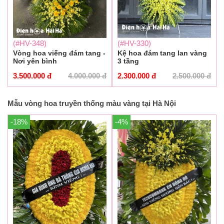
(#HV-348)
(#HV-330)
Vòng hoa viếng đám tang -
Kệ hoa đám tang lan vàng
Nơi yên bình
3 tầng
3.500.000
đ
4.000.000
đ
2.300.000
đ
2.500.000
đ
Mẫu vòng hoa truyền thống màu vàng tại Hà Nội
-18%
-4%