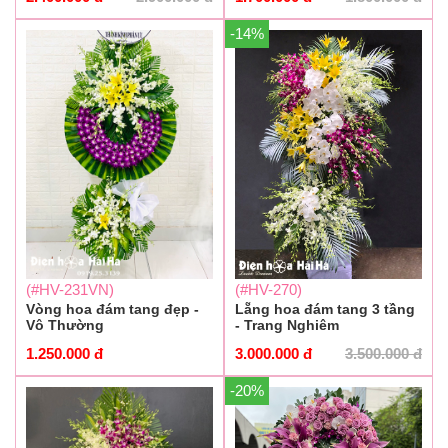
-14%
(#HV-231VN)
(#HV-270)
Vòng hoa đám tang đẹp -
Lẵng hoa đám tang 3 tầng
Vô Thường
- Trang Nghiêm
1.250.000
đ
3.000.000
đ
3.500.000
đ
-20%