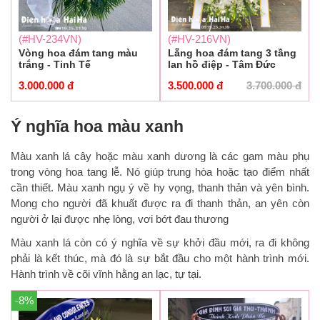
(#HV-234VN)
(#HV-216VN)
Vòng hoa đám tang màu
Lẵng hoa đám tang 3 tầng
trắng - Tinh Tế
lan hồ điệp - Tâm Đức
3.000.000
đ
3.500.000
đ
3.700.000
đ
Ý nghĩa hoa màu xanh
Màu xanh lá cây hoặc màu xanh dương là các gam màu phụ
trong vòng hoa tang lễ. Nó giúp trung hòa hoặc tạo điểm nhất
cần thiết. Màu xanh ngụ ý về hy vọng, thanh thản và yên bình.
Mong cho người đã khuất được ra đi thanh thản, an yên còn
người ở lại được nhẹ lòng, vơi bớt đau thương
Màu xanh lá còn có ý nghĩa về sự khởi đầu mới, ra đi không
phải là kết thúc, mà đó là sự bắt đầu cho một hành trình mới.
Hành trình về cõi vĩnh hằng an lạc, tự tại.
-8%