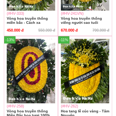
(#HV-333)
(#HV-241VN)
Vòng hoa truyền thống
Vòng hoa truyền thống
miền bắc - Cách xa
viếng người cao tuổi
450.000
đ
550.000
đ
670.000
đ
700.000
đ
-13%
-11%
(#HV-258)
(#HV-262)
Vòng hoa truyền thống
Hoa tang lễ cúc vàng - Tâm
Miền Bắc hoa tươi 100%
Nguyện