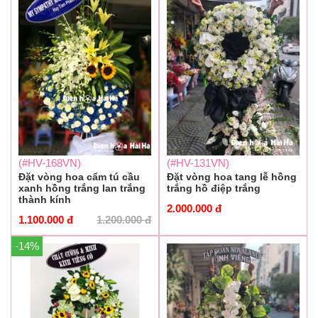
(#HV-168VN)
(#HV-131VN)
Đặt vòng hoa cẩm tú cầu
Đặt vòng hoa tang lễ hồng
xanh hồng trắng lan trắng
trắng hồ điệp trắng
thành kính
2.000.000
đ
1.100.000
đ
1.200.000
đ
-14%