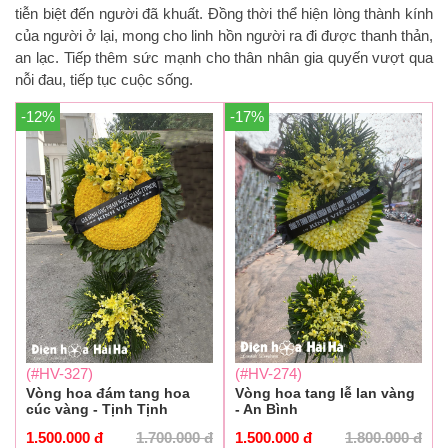
tiễn biệt đến người đã khuất. Đồng thời thể hiện lòng thành kính
của người ở lại, mong cho linh hồn người ra đi được thanh thản,
an lạc. Tiếp thêm sức mạnh cho thân nhân gia quyến vượt qua
nỗi đau, tiếp tục cuộc sống.
-12%
-17%
(#HV-327)
(#HV-274)
Vòng hoa đám tang hoa
Vòng hoa tang lễ lan vàng
cúc vàng - Tịnh Tịnh
- An Bình
1.500.000
đ
1.700.000
đ
1.500.000
đ
1.800.000
đ