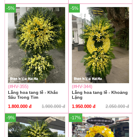
-5%
-5%
(#HV-355)
(#HV-344)
Lẵng hoa tang lễ - Khắc
Lẵng hoa tang lễ - Khoảng
Sâu Trong Tim
Lặng
1.800.000
đ
1.900.000
đ
1.950.000
đ
2.050.000
đ
-9%
-17%