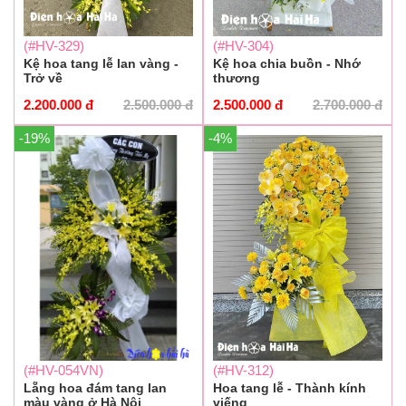
(#HV-329)
(#HV-304)
Kệ hoa tang lễ lan vàng -
Kệ hoa chia buồn - Nhớ
Trở về
thương
2.200.000
đ
2.500.000
đ
2.500.000
đ
2.700.000
đ
-19%
-4%
(#HV-054VN)
(#HV-312)
Lẵng hoa đám tang lan
Hoa tang lễ - Thành kính
màu vàng ở Hà Nội
viếng