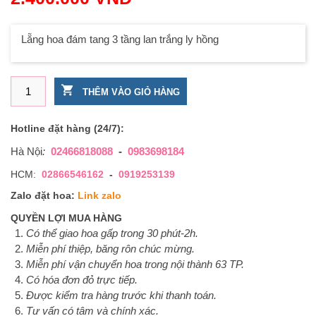
Lẵng hoa đám tang 3 tầng lan trắng ly hồng
Lẵng hoa đám tang 3 tầng lan trắng ly hồng số lượng
THÊM VÀO GIỎ HÀNG
Hotline đặt hàng (24/7):
Hà Nội
:
02466818088
-
0983698184
HCM:
02866546162
-
0919253139
Zalo đặt hoa:
Link zalo
QUYỀN LỢI MUA HÀNG
Có thể giao hoa gấp trong 30 phút-2h.
Miễn phí thiệp, băng rôn chúc mừng.
Miễn phí vận chuyển hoa trong nội thành 63 TP.
Có hóa đơn đỏ trực tiếp.
Được kiểm tra hàng trước khi thanh toán.
Tư vấn có tâm và chính xác.