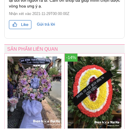
lại đối với người ra đi. Cảm ơn shop đã giúp mình chọn được
vòng hoa ưng ý ạ.
Nhận xét vào
2021-11-29T00:00:00Z
Gửi trả lời
Like
SẢN PHẨM LIÊN QUAN
-14%