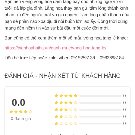
Bạn nên viếng vòng hoa đám tang này cho những người lớn
tuổi, đã lập gia đình. Lẵng hoa thay bạn gửi tấm lòng thành kính
phân ưu đến người mất và gia quyến. Tấm lòng chân thành của
bạn sẽ phần nào xoa dịu đi nỗi buồn lớn lao ấy. Đồng thời cũng
mang đến niềm tin vào sự bắt đầu một cuộc đời mới.
Bạn cũng có thể xem thêm một số mẫu vòng hoa tang lễ khác:
https://dienhoahaiha.vn/danh-muc/vong-hoa-tang-le/
Liên hệ trực tiếp hoặc zalo, viber: 0919253139 – 0983698184
ĐÁNH GIÁ - NHẬN XÉT TỪ KHÁCH HÀNG
0
0.0
0
0
0
0
đánh giá
0