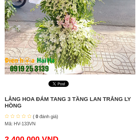
LẴNG HOA ĐÁM TANG 3 TẦNG LAN TRẮNG LY
HỒNG
(
0
đánh giá)
Mã:
HV-133VN
2.400.000
VND