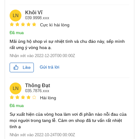
Khôi Vĩ
LN
039.9998.xxx
Cực kì hài lòng
Đã mua
Mãi ủng hộ shop vì sự nhiệt tình và chu đáo này, sếp mình
rất ưng ý vòng hoa ạ.
Nhận xét vào
2022-12-20T00:00:00Z
Gửi trả lời
Like
Thông Đạt
LN
035.7876.xxx
Hài lòng
Đã mua
Sự xuất hiện của vòng hoa làm vơi đi phần nào nỗi đau của
mọi người trong tang lễ. Cảm ơn shop đã tư vấn rất nhiệt
tình ạ
Nhận xét vào
2022-10-24T00:00:00Z