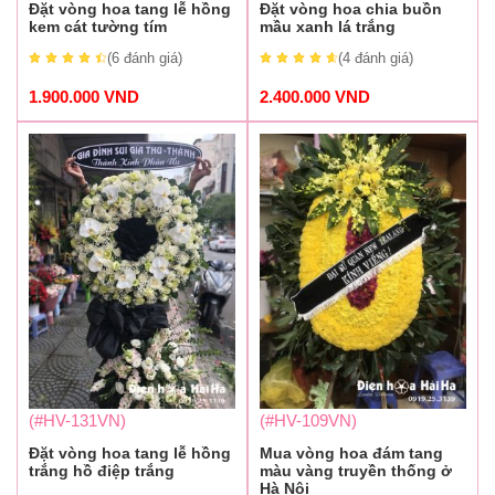
Đặt vòng hoa tang lễ hồng
Đặt vòng hoa chia buồn
kem cát tường tím
mầu xanh lá trắng
(6
đánh giá
)
(4
đánh giá
)
1.900.000
VND
2.400.000
VND
(#HV-131VN)
(#HV-109VN)
Đặt vòng hoa tang lễ hồng
Mua vòng hoa đám tang
trắng hồ điệp trắng
màu vàng truyền thống ở
Hà Nội