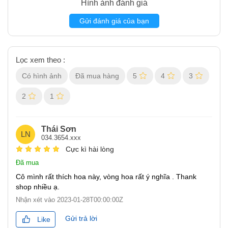
Hình ảnh đánh giá
Gửi đánh giá của bạn
Lọc xem theo :
Có hình ảnh
Đã mua hàng
5
4
3
2
1
Thái Sơn
LN
034.3654.xxx
Cực kì hài lòng
Đã mua
Cô mình rất thích hoa này, vòng hoa rất ý nghĩa . Thank
shop nhiều ạ.
Nhận xét vào
2023-01-28T00:00:00Z
Gửi trả lời
Like