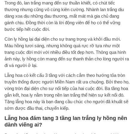
Trong đó, lan trắng mang đến sự thuần khiết, có chút tiếc
thương nhưng cũng vô cùng kiên cường. Nhành lan trắng dịu
dàng xoa dịu những đau thương, mất mát mà gia chủ đang
gánh chịu. Đồng thời còn là lời động viên để họ có thể vững
bước tiếp hết cuộc đời.
Còn ly hồng lại đại diện cho sự trang trọng và khởi đầu mới.
Màu hồng tươi sáng, nhưng không quá rực rỡ tựa như một
trang cuộc đời mới với nhiều điều tốt đẹp hơn. Thông qua hình
ảnh này, ly hồng còn mang đến sự thanh thản cho lòng người ra
đi và người ở lại.
Lẵng hoa có kết cấu 3 tầng với cách cắm theo hướng tỏa tròn
truyền thống được người Miền Nam rất ưa chuộng. Bởi theo họ,
vòng tròn đại diện cho sự nối tiếp của hai cuộc đời. Ba tầng hoa
gắn kết, hoa ly nằm trong nền lan trắng thể hiện sự kết nối đó.
Tặng lẵng hoa này là bạn đang cầu chúc cho người đã khuất sẽ
sớm được đầu thai, chuyển kiếp.
Lẵng hoa đám tang 3 tầng lan trắng ly hồng nên
dành viếng ai?