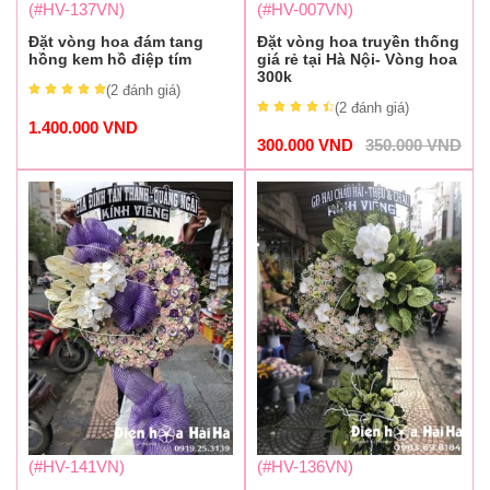
(#HV-137VN)
(#HV-007VN)
Đặt vòng hoa đám tang
Đặt vòng hoa truyền thống
hồng kem hồ điệp tím
giá rẻ tại Hà Nội- Vòng hoa
300k
(2
đánh giá
)
(2
đánh giá
)
1.400.000
VND
300.000
VND
350.000
VND
(#HV-141VN)
(#HV-136VN)