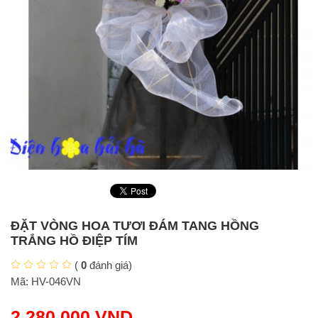
ĐẶT VÒNG HOA TƯƠI ĐÁM TANG HỒNG
TRẮNG HỒ ĐIỆP TÍM
(
0
đánh giá)
Mã:
HV-046VN
2.280.000
VND