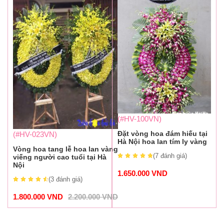
(#HV-100VN)
Đặt vòng hoa đám hiếu tại
(#HV-023VN)
Hà Nội hoa lan tím ly vàng
Vòng hoa tang lễ hoa lan vàng
(7
đánh giá
)
viếng người cao tuổi tại Hà
Nội
1.650.000
VND
(3
đánh giá
)
1.800.000
VND
2.200.000
VND