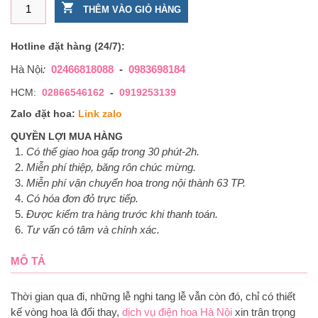
Đặt vòng hoa tươi đám tang hồng trắng hồ điệp tím số lượng
THÊM VÀO GIỎ HÀNG
Hotline đặt hàng (24/7):
Hà Nội
:
02466818088
-
0983698184
HCM:
02866546162
-
0919253139
Zalo đặt hoa:
Link zalo
QUYỀN LỢI MUA HÀNG
Có thể giao hoa gấp trong 30 phút-2h.
Miễn phí thiệp, băng rôn chúc mừng.
Miễn phí vận chuyển hoa trong nội thành 63 TP.
Có hóa đơn đỏ trực tiếp.
Được kiểm tra hàng trước khi thanh toán.
Tư vấn có tâm và chính xác.
MÔ TẢ
Thời gian qua đi, những lễ nghi tang lễ vẫn còn đó, chỉ có thiết
kế vòng hoa là đổi thay,
dịch vụ điện hoa Hà Nội
xin trân trọng