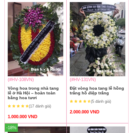
(#HV-108VN)
(#HV-131VN)
Vòng hoa trong nhà tang
Đặt vòng hoa tang lễ hồng
lễ ở Hà Hội – hoàn toàn
trắng hồ điệp trắng
bằng hoa tươi
(5
đánh giá
)
(17
đánh giá
)
2.000.000
VND
1.000.000
VND
-18%