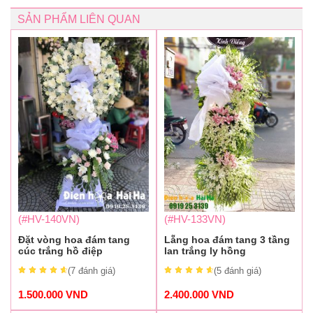
SẢN PHẨM LIÊN QUAN
(#HV-140VN)
(#HV-133VN)
Đặt vòng hoa đám tang
Lẵng hoa đám tang 3 tầng
cúc trắng hồ điệp
lan trắng ly hồng
(7
đánh giá
)
(5
đánh giá
)
1.500.000
VND
2.400.000
VND