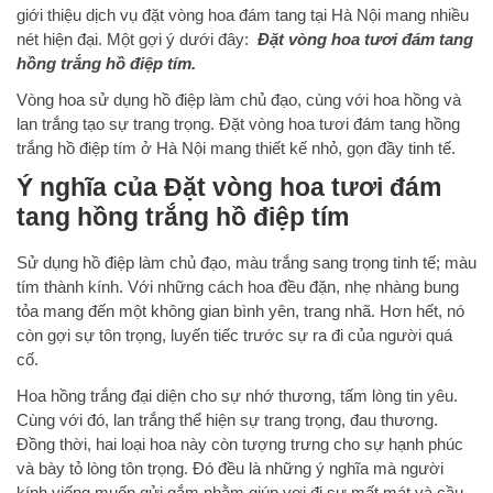
giới thiệu dịch vụ đặt vòng hoa đám tang tại Hà Nội mang nhiều
nét hiện đại. Một gợi ý dưới đây:
Đặt vòng hoa tươi đám tang
hồng trắng hồ điệp tím.
Vòng hoa sử dụng hồ điệp làm chủ đạo, cùng với hoa hồng và
lan trắng tạo sự trang trọng. Đặt vòng hoa tươi đám tang hồng
trắng hồ điệp tím ở Hà Nội mang thiết kế nhỏ, gọn đầy tinh tế.
Ý nghĩa của Đặt vòng hoa tươi đám
tang hồng trắng hồ điệp tím
Sử dụng hồ điệp làm chủ đạo, màu trắng sang trọng tinh tế; màu
tím thành kính. Với những cách hoa đều đặn, nhẹ nhàng bung
tỏa mang đến một không gian bình yên, trang nhã. Hơn hết, nó
còn gợi sự tôn trọng, luyến tiếc trước sự ra đi của người quá
cố.
Hoa hồng trắng đại diện cho sự nhớ thương, tấm lòng tin yêu.
Cùng với đó, lan trắng thể hiện sự trang trọng, đau thương.
Đồng thời, hai loại hoa này còn tượng trưng cho sự hạnh phúc
và bày tỏ lòng tôn trọng. Đó đều là những ý nghĩa mà người
kính viếng muốn gửi gắm nhằm giúp vơi đi sự mất mát và cầu