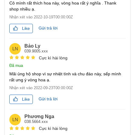
Cô mình rất thích hoa này, vòng hoa rất ý nghĩa . Thank
shop nhiều ạ.
Nhận xét vào
2022-10-19T00:00:00Z
Gửi trả lời
Like
Bảo Ly
LN
039.9005.xxx
Cực kì hài lòng
Đã mua
Mãi ủng hộ shop vì sự nhiệt tình và chu đáo này, sếp mình
rất ưng ý vòng hoa ạ.
Nhận xét vào
2022-09-23T00:00:00Z
Gửi trả lời
Like
Phương Nga
LN
038.5664.xxx
Cực kì hài lòng