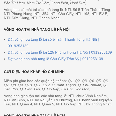
Bắc Từ Liêm, Nam Từ Liêm, Long Biên, Hoài Đức, …
Vòng hoa có mặt tại các nhà tang lễ: NTL Số 5 Trần Thánh Tông,
NTL Phùng Hưng, NTL 354, NTL Cầu Giấy, NTL 198, NTL BV E,
NTL Đức Giang, NTL Thanh Nhàn,…
VÒNG HOA TẠI NHÀ TANG LỄ HÀ NỘI
Đặt vòng hoa tang lễ tại số 5 Trần Thánh Tông Hà Nội |
0919253139
Đặt vòng hoa tang lễ tại 125 Phùng Hưng Hà Nội | 0919253139
Đặt vòng hoa nhà tang lễ Cầu Giấy Trần Vỹ | 0919253139
GỬI ĐIỆN HOA KHẮP HỒ CHÍ MINH
Miễn phí giao hoa các quận nội thành:
Q1, Q2, Q3, Q4, Q5, Q6,
Q7, Q8, Q9, Q10, Q11, Q12, Q. Bình Thạnh, Q. Phú Nhuận, Q.
Tân Phú, Q. Bình Tân, Q. Gò Vấp, Củ Chi, Hóc Môn,…
Vòng hoa giao tận nơi các nhà tang lễ: NTL chùa Vĩnh Nghiêm,
NTL An Bình, NTL bv Nguyễn Tri Phương, NTL bệnh viện Nguyễn
Trãi, NTL Quận 4, NTL Quận 5, NTL Gò Vấp, NTL bv Thống Nhất,
VÒNG HOA TẠI NHÀ TANG LỄ HCM