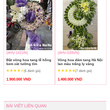
(#HV-141VN)
(#HV-039VN)
Đặt vòng hoa tang lễ hồng
Vòng hoa đám tang Hà Nội
kem cát tường tím
lan màu trắng ly vàng
(6
đánh giá
)
(7
đánh giá
)
1.900.000
VND
1.400.000
VND
BÀI VIẾT LIÊN QUAN