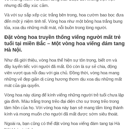
nhưng đủ đầy xúc cảm.
Và với sự sắp xếp cúc trắng bên trong, hoa cườm bao bọc đưa
đến một ý niệm tinh tế. Vòng hoa như một bông hoa trắng bung
tỏa, xoa dịu những mất mát, nỗi buồn trong lòng người.
Đặt vòng hoa truyền thống viếng người mất trẻ
tuổi tại miền Bắc – Một
vòng hoa viếng đám tang
Hà Nội.
Như đã giới thiệu, vòng hoa thể hiện sự tôn trọng, biết ơn và
đầy luyến tiếc với người đã mất. Đó còn là sự sẻ chia, động
viên vượt qua nỗi đau với gia chủ. Đồng thời, vòng hoa mang
những vẻ đẹp giản dị cùng hương thơm dịu xoa dịu những mất
mát của gia quyến.
Vòng hoa này dùng để kính viếng những người trẻ tuổi chưa lập
gia đình. Màu trắng trong trẻo đại diện cho sự trong trẻo trong
tâm hồn của họ. Với vòng hoa này bạn sẽ mang tấm lòng thành
kính và mong muốn cho người đã mất được sớm siêu thoát.
Ngoài ra, bạn cũng có thể đặt vòng hoa viếng đám tang tại Hà