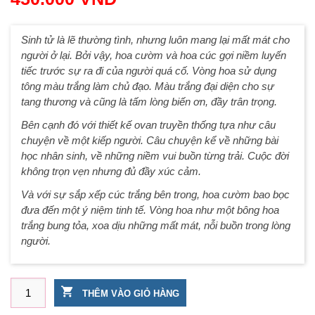
Sinh tử là lẽ thường tình, nhưng luôn mang lại mất mát cho
người ở lại. Bởi vậy, hoa cườm và hoa cúc gợi niềm luyến
tiếc trước sự ra đi của người quá cố. Vòng hoa sử dụng
tông màu trắng làm chủ đạo. Màu trắng đại diện cho sự
tang thương và cũng là tấm lòng biến ơn, đầy trân trọng.
Bên cạnh đó với thiết kế ovan truyền thống tựa như câu
chuyện về một kiếp người. Câu chuyện kể về những bài
học nhân sinh, về những niềm vui buồn từng trải. Cuộc đời
không trọn vẹn nhưng đủ đầy xúc cảm.
Và với sự sắp xếp cúc trắng bên trong, hoa cườm bao bọc
đưa đến một ý niệm tinh tế. Vòng hoa như một bông hoa
trắng bung tỏa, xoa dịu những mất mát, nỗi buồn trong lòng
người.
Đặt vòng hoa truyền thống viếng người mất trẻ tuổi tại Miền 
THÊM VÀO GIỎ HÀNG