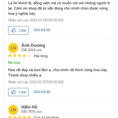
Là lời khích lệ, động viên mà cô muốn nói với những người ở
lại. Cảm ơn shop đã tư vấn đúng cho mình chọn được vòng
hoa ý nghĩa này.
Nhận xét vào
2022-10-19T00:00:00Z
Gửi trả lời
Like
Ánh Dương
LN
036.0414.xxx
Hài lòng
Đã mua
Hoa rất đẹp và tươi lắm ạ, chú mình rất thích vòng hoa này.
Thank shop nhiều ạ.
Nhận xét vào
2022-01-23T00:00:00Z
Gửi trả lời
Like
Hiền Hồ
LN
035.7876.xxx
Cực kì hài lòng