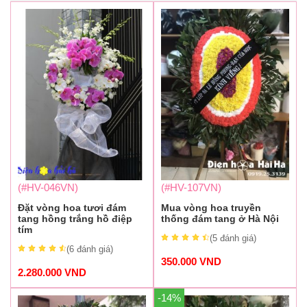
(#HV-046VN)
(#HV-107VN)
Đặt vòng hoa tươi đám
Mua vòng hoa truyền
tang hồng trắng hồ điệp
thống đám tang ở Hà Nội
tím
(5
đánh giá
)
(6
đánh giá
)
350.000
VND
2.280.000
VND
-14%