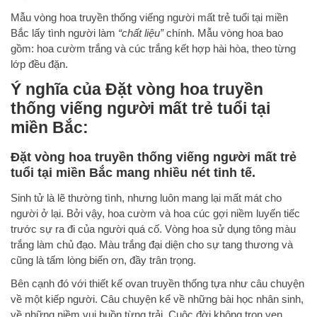
Mẫu vòng hoa truyền thống viếng người mất trẻ tuổi tại miền
Bắc lấy tình người làm
“chất liệu”
chính. Mẫu vòng hoa bao
gồm: hoa cườm trắng và cúc trắng kết hợp hài hòa, theo từng
lớp đều đặn.
Ý nghĩa của Đặt vòng hoa truyền
thống viếng người mất trẻ tuổi tại
miền Bắc:
Đặt vòng hoa truyền thống viếng người mất trẻ
tuổi tại miền Bắc mang nhiều nét tinh tế.
Sinh tử là lẽ thường tình, nhưng luôn mang lại mất mát cho
người ở lại. Bởi vậy, hoa cườm và hoa cúc gợi niềm luyến tiếc
trước sự ra đi của người quá cố. Vòng hoa sử dụng tông màu
trắng làm chủ đạo. Màu trắng đại diện cho sự tang thương và
cũng là tấm lòng biến ơn, đầy trân trọng.
Bên cạnh đó với thiết kế ovan truyền thống tựa như câu chuyện
về một kiếp người. Câu chuyện kể về những bài học nhân sinh,
về những niềm vui buồn từng trải. Cuộc đời không trọn vẹn