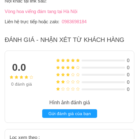
Nội khác tại link sau:
Vòng hoa viếng đám tang tại Hà Nội
Liên hệ trực tiếp hoặc zalo:
0983698184
ĐÁNH GIÁ - NHẬN XÉT TỪ KHÁCH HÀNG
0
0.0
0
0
0
0
đánh giá
0
Hình ảnh đánh giá
Gửi đánh giá của bạn
Lọc xem theo :