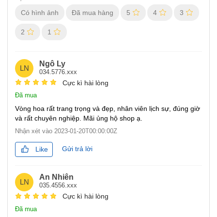
Có hình ảnh
Đã mua hàng
5
4
3
2
1
Ngô Ly
LN
034.5776.xxx
Cực kì hài lòng
Đã mua
Vòng hoa rất trang trọng và đẹp, nhân viên lịch sự, đúng giờ
và rất chuyên nghiệp. Mãi ủng hộ shop ạ.
Nhận xét vào
2023-01-20T00:00:00Z
Gửi trả lời
Like
An Nhiên
LN
035.4556.xxx
Cực kì hài lòng
Đã mua