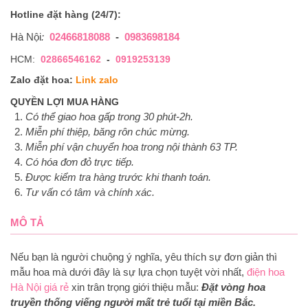
Hotline đặt hàng (24/7):
Hà Nội
:
02466818088
-
0983698184
HCM:
02866546162
-
0919253139
Zalo đặt hoa:
Link zalo
QUYỀN LỢI MUA HÀNG
Có thể giao hoa gấp trong 30 phút-2h.
Miễn phí thiệp, băng rôn chúc mừng.
Miễn phí vận chuyển hoa trong nội thành 63 TP.
Có hóa đơn đỏ trực tiếp.
Được kiểm tra hàng trước khi thanh toán.
Tư vấn có tâm và chính xác.
MÔ TẢ
Nếu bạn là người chuộng ý nghĩa, yêu thích sự đơn giản thì
mẫu hoa mà dưới đây là sự lựa chọn tuyệt vời nhất,
điện hoa
Hà Nội giá rẻ
xin trân trọng giới thiệu mẫu:
Đặt vòng hoa
truyền thống viếng người mất trẻ tuổi tại miền Bắc.