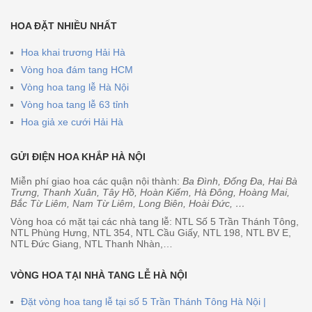
HOA ĐẶT NHIỀU NHẤT
Hoa khai trương Hải Hà
Vòng hoa đám tang HCM
Vòng hoa tang lễ Hà Nội
Vòng hoa tang lễ 63 tỉnh
Hoa giả xe cưới Hải Hà
GỬI ĐIỆN HOA KHẮP HÀ NỘI
Miễn phí giao hoa các quận nội thành:
Ba Đình, Đống Đa, Hai Bà
Trưng, Thanh Xuân, Tây Hồ, Hoàn Kiếm, Hà Đông, Hoàng Mai,
Bắc Từ Liêm, Nam Từ Liêm, Long Biên, Hoài Đức, …
Vòng hoa có mặt tại các nhà tang lễ: NTL Số 5 Trần Thánh Tông,
NTL Phùng Hưng, NTL 354, NTL Cầu Giấy, NTL 198, NTL BV E,
NTL Đức Giang, NTL Thanh Nhàn,…
VÒNG HOA TẠI NHÀ TANG LỄ HÀ NỘI
Đặt vòng hoa tang lễ tại số 5 Trần Thánh Tông Hà Nội |