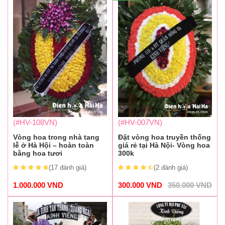
(#HV-108VN)
(#HV-007VN)
Vòng hoa trong nhà tang
Đặt vòng hoa truyền thống
lễ ở Hà Hội – hoàn toàn
giá rẻ tại Hà Nội- Vòng hoa
bằng hoa tươi
300k
(17
đánh giá
)
(2
đánh giá
)
1.000.000
VND
300.000
VND
350.000
VND