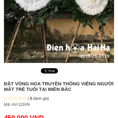
ĐẶT VÒNG HOA TRUYỀN THỐNG VIẾNG NGƯỜI
MẤT TRẺ TUỔI TẠI MIỀN BẮC
(
0
đánh giá)
Mã:
HV-115VN
450.000
VND