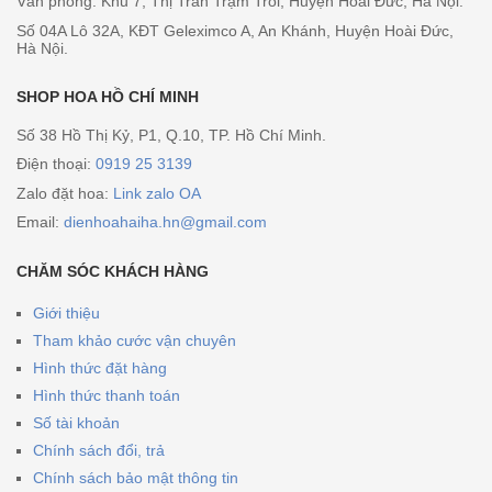
Văn phòng: Khu 7, Thị Trấn Trạm Trôi, Huyện Hoài Đức, Hà Nội.
Số 04A Lô 32A, KĐT Geleximco A, An Khánh, Huyện Hoài Đức,
Hà Nội.
SHOP HOA HỒ CHÍ MINH
Số 38 Hồ Thị Kỷ, P1, Q.10, TP. Hồ Chí Minh.
Điện thoại:
0919 25 3139
Zalo đặt hoa:
Link zalo OA
Email:
dienhoahaiha.hn@gmail.com
CHĂM SÓC KHÁCH HÀNG
Giới thiệu
Tham khảo cước vận chuyên
Hình thức đặt hàng
Hình thức thanh toán
Số tài khoản
Chính sách đổi, trả
Chính sách bảo mật thông tin